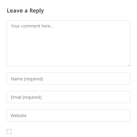
Leave a Reply
Comment
Enter
your
name
Enter
or
your
username
email
Enter
to
address
your
comment
to
website
comment
URL