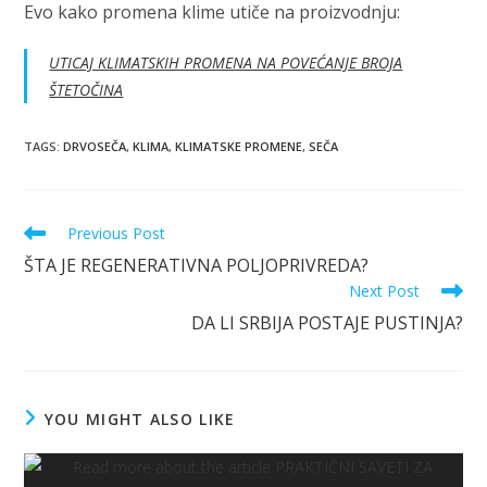
Evo kako promena klime utiče na proizvodnju:
UTICAJ KLIMATSKIH PROMENA NA POVEĆANJE BROJA
ŠTETOČINA
TAGS
:
DRVOSEČA
,
KLIMA
,
KLIMATSKE PROMENE
,
SEČA
Read
Previous Post
more
ŠTA JE REGENERATIVNA POLJOPRIVREDA?
articles
Next Post
DA LI SRBIJA POSTAJE PUSTINJA?
YOU MIGHT ALSO LIKE