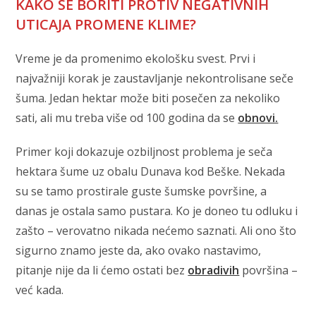
KAKO SE BORITI PROTIV NEGATIVNIH
UTICAJA PROMENE KLIME?
Vreme je da promenimo ekološku svest. Prvi i
najvažniji korak je zaustavljanje nekontrolisane seče
šuma. Jedan hektar može biti posečen za nekoliko
sati, ali mu treba više od 100 godina da se
obnovi.
Primer koji dokazuje ozbiljnost problema je seča
hektara šume uz obalu Dunava kod Beške. Nekada
su se tamo prostirale guste šumske površine, a
danas je ostala samo pustara. Ko je doneo tu odluku i
zašto – verovatno nikada nećemo saznati. Ali ono što
sigurno znamo jeste da, ako ovako nastavimo,
pitanje nije da li ćemo ostati bez
obradivih
površina –
već kada.