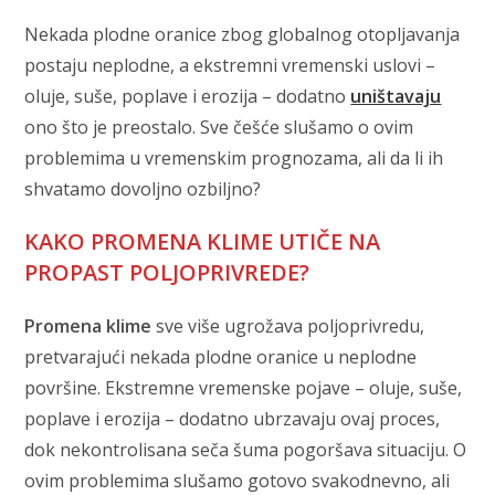
Nekada plodne oranice zbog globalnog otopljavanja
postaju neplodne, a ekstremni vremenski uslovi –
oluje, suše, poplave i erozija – dodatno
uništavaju
ono što je preostalo. Sve češće slušamo o ovim
problemima u vremenskim prognozama, ali da li ih
shvatamo dovoljno ozbiljno?
KAKO PROMENA KLIME UTIČE NA
PROPAST POLJOPRIVREDE?
Promena klime
sve više ugrožava poljoprivredu,
pretvarajući nekada plodne oranice u neplodne
površine. Ekstremne vremenske pojave – oluje, suše,
poplave i erozija – dodatno ubrzavaju ovaj proces,
dok nekontrolisana seča šuma pogoršava situaciju. O
ovim problemima slušamo gotovo svakodnevno, ali