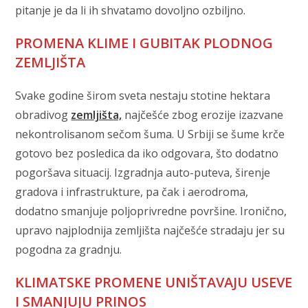
pitanje je da li ih shvatamo dovoljno ozbiljno.
PROMENA KLIME I GUBITAK PLODNOG
ZEMLJIŠTA
Svake godine širom sveta nestaju stotine hektara
obradivog
zemljišta,
najčešće zbog erozije izazvane
nekontrolisanom sečom šuma. U Srbiji se šume krče
gotovo bez posledica da iko odgovara, što dodatno
pogoršava situacij. Izgradnja auto-puteva, širenje
gradova i infrastrukture, pa čak i aerodroma,
dodatno smanjuje poljoprivredne površine. Ironično,
upravo najplodnija zemljišta najčešće stradaju jer su
pogodna za gradnju.
KLIMATSKE PROMENE UNIŠTAVAJU USEVE
I SMANJUJU PRINOS