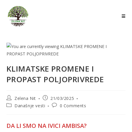
Skip
to
content
KLIMATSKE PROMENE I
PROPAST POLJOPRIVREDE
Post
Post
Zelena Nit
21/03/2025
author:
published:
Post
Post
Današnje vesti
0 Comments
category:
comments:
DA LI SMO NA IVICI AMBISA?