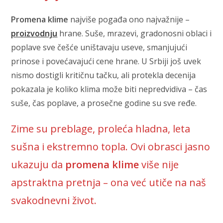
Promena klime
najviše pogađa ono najvažnije –
proizvodnju
hrane. Suše, mrazevi, gradonosni oblaci i
poplave sve češće uništavaju useve, smanjujući
prinose i povećavajući cene hrane. U Srbiji još uvek
nismo dostigli kritičnu tačku, ali protekla decenija
pokazala je koliko klima može biti nepredvidiva – čas
suše, čas poplave, a prosečne godine su sve ređe.
Zime su preblage, proleća hladna, leta
sušna i ekstremno topla. Ovi obrasci jasno
ukazuju da
promena klime
više nije
apstraktna pretnja – ona već utiče na naš
svakodnevni život.