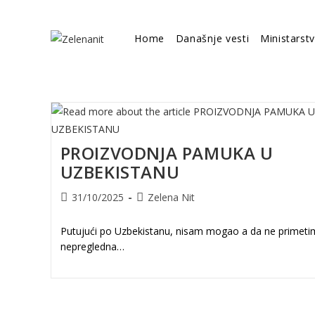
Skip
to
Home
Današnje vesti
Ministarst
content
PROIZVODNJA PAMUKA U
UZBEKISTANU
Post
Post
31/10/2025
Zelena Nit
published:
author:
Putujući po Uzbekistanu, nisam mogao a da ne primeti
nepregledna…