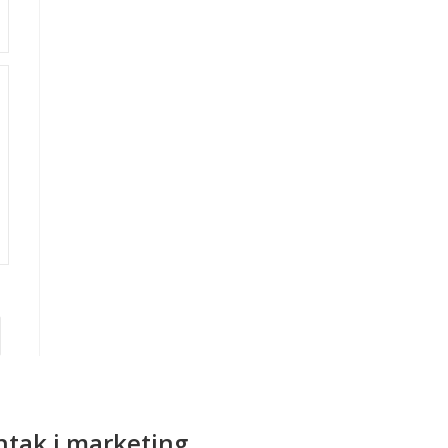
to the next page
ntak
i marketing