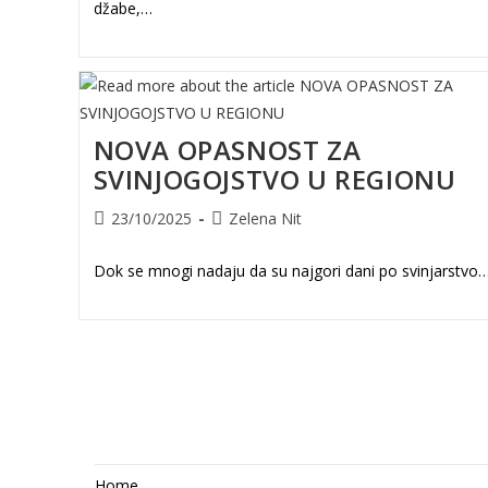
džabe,…
NOVA OPASNOST ZA
SVINJOGOJSTVO U REGIONU
Post
Post
23/10/2025
Zelena Nit
published:
author:
Dok se mnogi nadaju da su najgori dani po svinjarstvo
Home