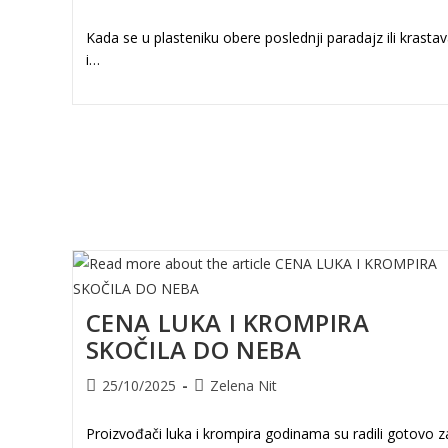
published:
author:
Kada se u plasteniku obere poslednji paradajz ili krasta
i…
CENA LUKA I KROMPIRA
SKOČILA DO NEBA
Post
Post
25/10/2025
Zelena Nit
published:
author:
Proizvođači luka i krompira godinama su radili gotovo z