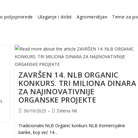
vo poljoprivrede
Ulaganje i dobit
Agromeridijan
Teme za po
ZAVRŠEN 14. NLB ORGANIC
KONKURS. TRI MILIONA DINARA
ZA NAJINOVATIVNIJE
ORGANSKE PROJEKTE
m
Post
Post
30/10/2025
Zelena Nit
published:
author:
Tradicionalni NLB Organic konkurs NLB Komercijalne
banke, koji već 14…