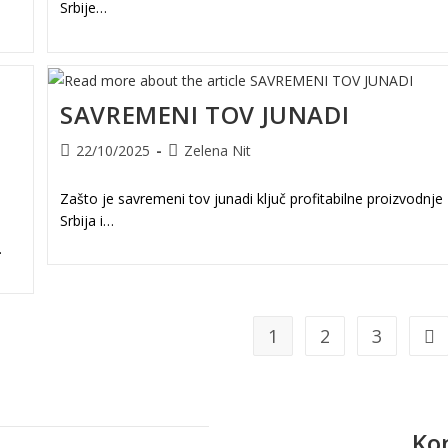
Srbije…
SAVREMENI TOV JUNADI
Post
Post
22/10/2025
Zelena Nit
published:
author:
Zašto je savremeni tov junadi ključ profitabilne proizvodnje
Srbija i…
…
1
2
3
Go 
Ko