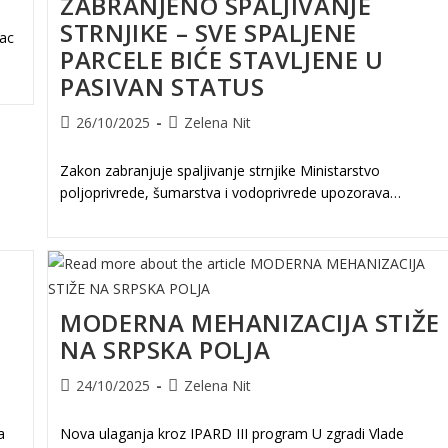
ZABRANJENO SPALJIVANJE
STRNJIKE – SVE SPALJENE
vac
PARCELE BIĆE STAVLJENE U
PASIVAN STATUS
Post
Post
26/10/2025
Zelena Nit
published:
author:
Zakon zabranjuje spaljivanje strnjike Ministarstvo
poljoprivrede, šumarstva i vodoprivrede upozorava…
MODERNA MEHANIZACIJA STIŽE
NA SRPSKA POLJA
Post
Post
24/10/2025
Zelena Nit
published:
author:
a
Nova ulaganja kroz IPARD III program U zgradi Vlade