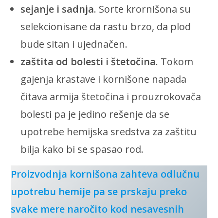
sejanje i sadnja
. Sorte krornišona su
selekcionisane da rastu brzo, da plod
bude sitan i ujednačen.
zaštita od bolesti i štetočina
. Tokom
gajenja krastave i kornišone napada
čitava armija štetočina i prouzrokovača
bolesti pa je jedino rešenje da se
upotrebe hemijska sredstva za zaštitu
bilja kako bi se spasao rod.
Proizvodnja kornišona zahteva odlučnu
upotrebu hemije pa se prskaju preko
svake mere naročito kod nesavesnih