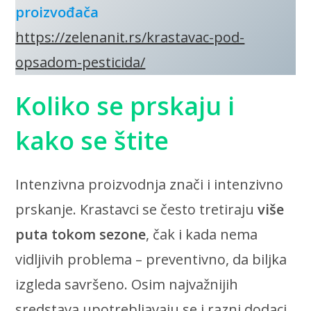
proizvođača
https://zelenanit.rs/krastavac-pod-
opsadom-pesticida/
Koliko se prskaju i
kako se štite
Intenzivna proizvodnja znači i intenzivno
prskanje. Krastavci se često tretiraju
više
puta tokom sezone
, čak i kada nema
vidljivih problema – preventivno, da biljka
izgleda savršeno. Osim najvažnijih
sredstava upotrebljavaju se i razni dodaci