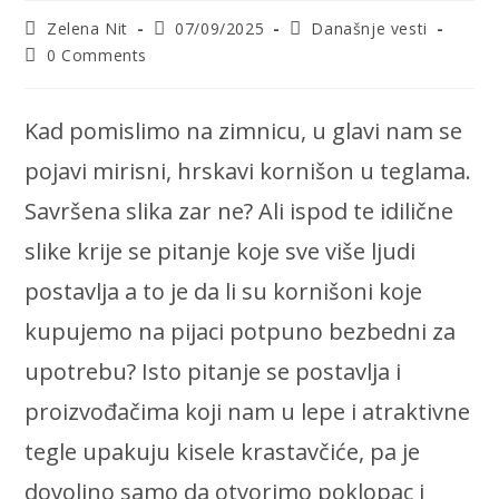
Post
Post
Post
Zelena Nit
07/09/2025
Današnje vesti
author:
published:
category:
Post
0 Comments
comments:
Kad pomislimo na zimnicu, u glavi nam se
pojavi mirisni, hrskavi kornišon u teglama.
Savršena slika zar ne? Ali ispod te idilične
slike krije se pitanje koje sve više ljudi
postavlja a to je da li su kornišoni koje
kupujemo na pijaci potpuno bezbedni za
upotrebu? Isto pitanje se postavlja i
proizvođačima koji nam u lepe i atraktivne
tegle upakuju kisele krastavčiće, pa je
dovoljno samo da otvorimo poklopac i