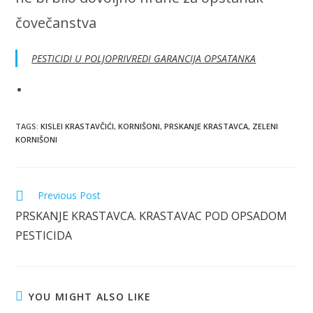
čovečanstva
PESTICIDI U POLJOPRIVREDI GARANCIJA OPSATANKA
TAGS
:
KISLEI KRASTAVČIĆI
,
KORNIŠONI
,
PRSKANJE KRASTAVCA
,
ZELENI
KORNIŠONI
Read
Previous Post
more
PRSKANJE KRASTAVCA. KRASTAVAC POD OPSADOM
articles
PESTICIDA
YOU MIGHT ALSO LIKE