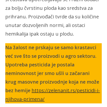
za bolju čvrstinu ploda kao sredstva za
prihranu. Proizvođači tvrde da su količine
unutar dozvoljenih normi, ali ostaci
hemikalija ipak ostaju u plodu.
Na žalost ne prskaju se samo krastavci
već sve što se proizvodi u agro sektoru.
Upotreba pesticida je postala
neminovnost jer smo ušli u začarani
krug masovne proizvodnje koja ne može
bez hemije
https://zelenanit.rs/pesticidi-i-
njihova-primena/