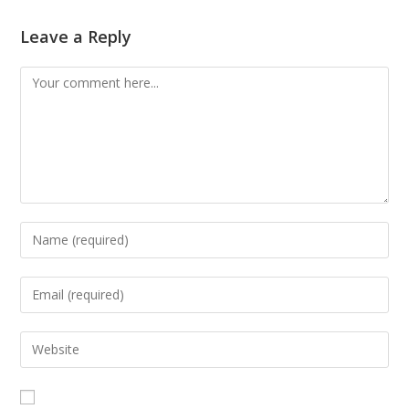
Leave a Reply
Comment
Enter
your
name
Enter
or
your
username
email
Enter
to
address
your
comment
to
website
comment