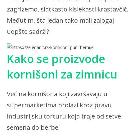
zagrizemo, slatkasto kislekasti krastavčić.
Međutim, šta jedan tako mali zalogaj
uopšte sadrži?
Kako se proizvode
kornišoni za zimnicu
Većina kornišona koji završavaju u
supermarketima prolazi kroz pravu
industrijsku torturu koja traje od setve
semena do berbe: