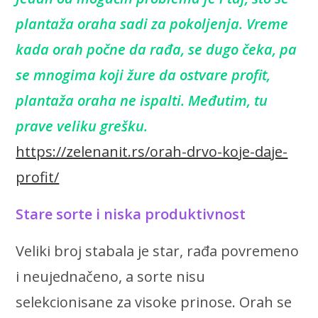
plantaža oraha sadi za pokoljenja. Vreme
kada orah počne da rađa, se dugo čeka, pa
se mnogima koji žure da ostvare profit,
plantaža oraha ne ispalti. Međutim, tu
prave veliku grešku.
https://zelenanit.rs/orah-drvo-koje-daje-
profit/
Stare sorte i niska produktivnost
Veliki broj stabala je star, rađa povremeno
i neujednačeno, a sorte nisu
selekcionisane za visoke prinose. Orah se