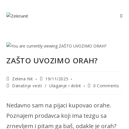
Skip
to
content
ZAŠTO UVOZIMO ORAH?
Post
Post
Zelena Nit
19/11/2025
author:
published:
Post
Post
Današnje vesti
/
Ulaganje i dobit
0 Comments
category:
comments:
Nedavno sam na pijaci kupovao orahe.
Poznajem prodavca koji ima tezgu sa
zrnevljem i pitam ga baš, odakle je orah?