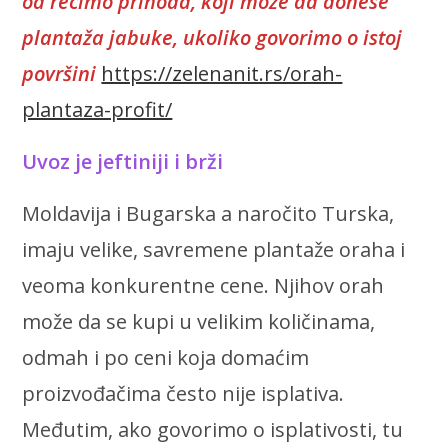
od recimo prihoda, koji može da donese
plantaža jabuke, ukoliko govorimo o istoj
površini
https://zelenanit.rs/orah-
plantaza-profit/
Uvoz je jeftiniji i brži
Moldavija i Bugarska a naročito Turska,
imaju velike, savremene plantaže oraha i
veoma konkurentne cene. Njihov orah
može da se kupi u velikim količinama,
odmah i po ceni koja domaćim
proizvođačima često nije isplativa.
Međutim, ako govorimo o isplativosti, tu