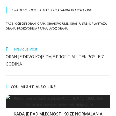
ORAHOVO ULJE SA MALO ULAGANJA VELIKA DOBIT
TAGS
:
OČIŠĆEN ORAH
,
ORAH
,
ORAHOVO ULJE
,
ORASI U SRBIJI
,
PLANTAZA
ORAHA
,
PROIZVODNJA PRAHA
,
UVOZ ORAHA
Read
Previous Post
more
ORAH JE DRVO KOJE DAJE PROFIT ALI TEK POSLE 7
articles
GODINA
YOU MIGHT ALSO LIKE
KADA JE PAD MLEČNOSTI KOZE NORMALAN A