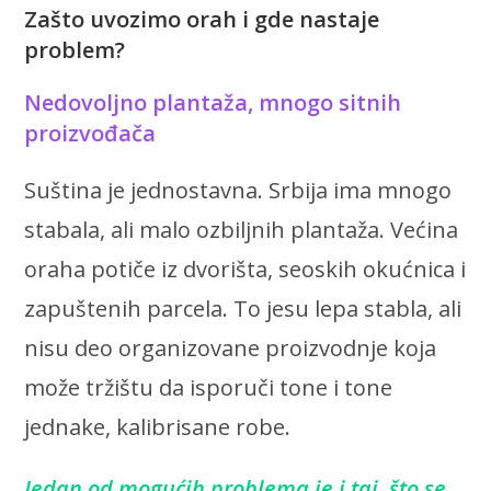
Zašto uvozimo orah i gde nastaje
problem?
Nedovoljno plantaža, mnogo sitnih
proizvođača
Suština je jednostavna. Srbija ima mnogo
stabala, ali malo ozbiljnih plantaža. Većina
oraha potiče iz dvorišta, seoskih okućnica i
zapuštenih parcela. To jesu lepa stabla, ali
nisu deo organizovane proizvodnje koja
može tržištu da isporuči tone i tone
jednake, kalibrisane robe.
Jedan od mogućih problema je i taj, što se