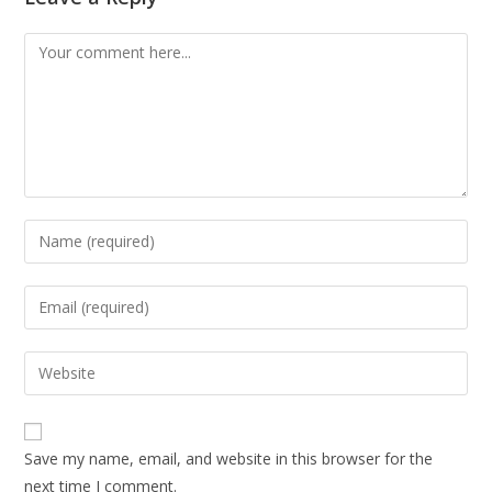
Comment
Enter
your
name
Enter
or
your
username
email
Enter
to
address
your
comment
to
website
comment
URL
Save my name, email, and website in this browser for the
(optional)
next time I comment.