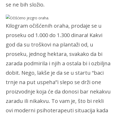
se ne bih složio.
Kilogram očišćenih oraha, prodaje se u
proseku od 1.000 do 1.300 dinara! Kakvi
god da su troškovi na plantaži od, u
proseku, jednog hektara, svakako da bi
zarada podmirila i njih a ostala bi i ozbiljna
dobit. Nego, lakše je da se u startu “baci
trnje na put uspeha”i slepo se drži one
proizvodnje koja će da donosi bar nekakvu
zaradu ili nikakvu. To vam je, što bi rekli
ovi moderni psihoterapeuti situacija kada