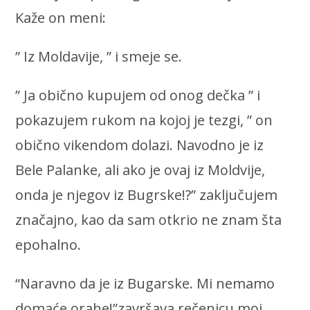
Kaže on meni:
” Iz Moldavije, ” i smeje se.
” Ja obično kupujem od onog dečka ” i
pokazujem rukom na kojoj je tezgi, ” on
obično vikendom dolazi. Navodno je iz
Bele Palanke, ali ako je ovaj iz Moldvije,
onda je njegov iz Bugrske!?” zaključujem
značajno, kao da sam otkrio ne znam šta
epohalno.
“Naravno da je iz Bugarske. Mi nemamo
domaće orahe!”završava rečenicu moj