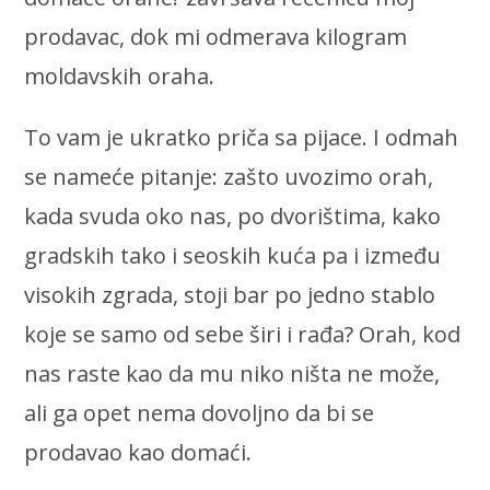
prodavac, dok mi odmerava kilogram
moldavskih oraha.
To vam je ukratko priča sa pijace. I odmah
se nameće pitanje: zašto uvozimo orah,
kada svuda oko nas, po dvorištima, kako
gradskih tako i seoskih kuća pa i između
visokih zgrada, stoji bar po jedno stablo
koje se samo od sebe širi i rađa? Orah, kod
nas raste kao da mu niko ništa ne može,
ali ga opet nema dovoljno da bi se
prodavao kao domaći.