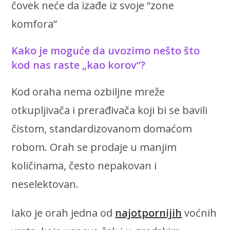
čovek neće da izađe iz svoje “zone
komfora”
Kako je moguće da uvozimo nešto što
kod nas raste „kao korov“?
Kod oraha nema ozbiljne mreže
otkupljivača i prerađivača koji bi se bavili
čistom, standardizovanom domaćom
robom. Orah se prodaje u manjim
količinama, često nepakovan i
neselektovan.
Iako je orah jedna od
najotpornijih
voćnih