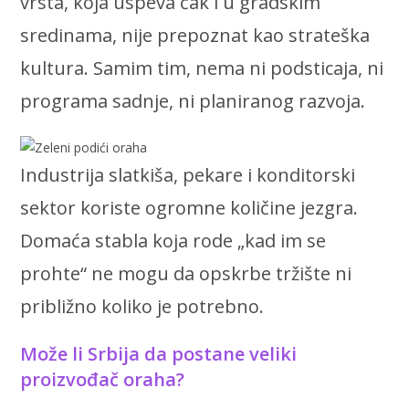
vrsta, koja uspeva čak i u gradskim
sredinama, nije prepoznat kao strateška
kultura. Samim tim, nema ni podsticaja, ni
programa sadnje, ni planiranog razvoja.
Industrija slatkiša, pekare i konditorski
sektor koriste ogromne količine jezgra.
Domaća stabla koja rode „kad im se
prohte“ ne mogu da opskrbe tržište ni
približno koliko je potrebno.
Može li Srbija da postane veliki
proizvođač oraha?