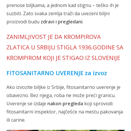
prenose biljkama, a jednom kad stignu – teško ih je
suzbiti. Zato svaka zemlja traži da uvezeni biljni
proizvodi budu
zdravi i pregledani
.
ZANIMLJIVOST JE DA KROMPIROVA
ZLATICA U SRBIJU STIGLA 1936.GODINE SA
KROMPIROM KOJI JE STIGAO IZ SLOVENIJE
FITOSANITARNO UVERENJE za izvoz
Ako izvozite biljke iz Srbije, fitosanitarno uverenje je
obavezno. Bez njega, roba ne može preći granicu.
Uverenje se izdaje
nakon pregleda
koji sprovodi
fitosanitarni inspektor, najčešće na mestu pakovanja
ili carine.