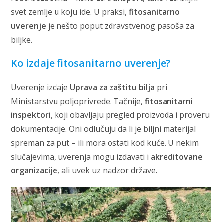
svet zemlje u koju ide. U praksi,
fitosanitarno
uverenje
je nešto poput zdravstvenog pasoša za
biljke.
Ko izdaje fitosanitarno uverenje?
Uverenje izdaje
Uprava za zaštitu bilja
pri
Ministarstvu poljoprivrede. Tačnije,
fitosanitarni
inspektori
, koji obavljaju pregled proizvoda i proveru
dokumentacije. Oni odlučuju da li je biljni materijal
spreman za put – ili mora ostati kod kuće. U nekim
slučajevima, uverenja mogu izdavati i
akreditovane
organizacije
, ali uvek uz nadzor države.