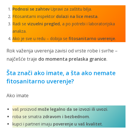
Podnosi se zahtev
Upravi za zaštitu bilja.
Fitosanitarni inspektor
dolazi na lice mesta
.
Radi se
vizuelni pregled
, a po potrebi i laboratorijska
analiza.
Ako je sve u redu – dobija se
fitosanitarno uverenje
.
Rok važenja uverenja zavisi od vrste robe i svrhe –
najčešće traje
do momenta prelaska granice
.
Šta znači ako imate, a šta ako nemate
fitosanitarno uverenje?
Ako imate
vaš proizvod
može legalno da se izvozi ili uvozi
.
roba se smatra
zdravom i bezbednom
.
kupci i partneri imaju
poverenje u vaš kvalitet
.