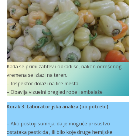
Kada se primi zahtev i obradi se, nakon odrešenog
vremena se izlazi na teren.
– Inspektor dolazi na lice mesta.
– Obavlja vizuelni pregled robe i ambalaže.
Korak 3: Laboratorijska analiza (po potrebi)
– Ako postoji sumnja, da je moguće prisustvo
ostataka pesticida , ili bilo koje druge hemijske