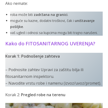
Ako nemate:
roba može biti
zadržana na granici
.
moguće su kazne, dodatni troškovi, čak i
uništavanje
pošiljke
.
vaš ugled i odnosi sa kupcima mogu biti trajno narušeni.
Kako do FITOSANITARNOG UVERENJA?
Korak 1: Podnošenje zahteva
– Podnosite zahtev Upravi za zaštitu bilja ili
fitosanitarnom inspektoru.
– Navodite vrstu robe i namenu (izvoz/uvoz/promet).
Korak 2:
Pregled robe na terenu