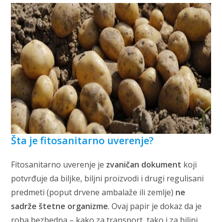
Šta je fitosanitarno uverenje?
Fitosanitarno uverenje je
zvaničan dokument
koji
potvrđuje da biljke, biljni proizvodi i drugi regulisani
predmeti (poput drvene ambalaže ili zemlje)
ne
sadrže štetne organizme
. Ovaj papir je dokaz da je
roba bezbedna – kako za transport, tako i za biljni