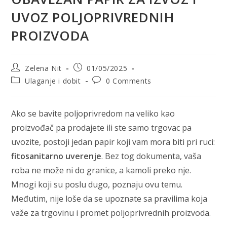
UVOZ POLJOPRIVREDNIH
PROIZVODA
Post
Post
Zelena Nit
01/05/2025
author:
published:
Post
Post
Ulaganje i dobit
0 Comments
category:
comments:
Ako se bavite poljoprivredom na veliko kao
proizvođač pa prodajete ili ste samo trgovac pa
uvozite, postoji jedan papir koji vam mora biti pri ruci:
fitosanitarno uverenje
. Bez tog dokumenta, vaša
roba ne može ni do granice, a kamoli preko nje.
Mnogi koji su poslu dugo, poznaju ovu temu.
Međutim, nije loše da se upoznate sa pravilima koja
važe za trgovinu i promet poljoprivrednih proizvoda.