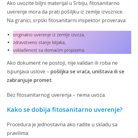
Ako uvozite biljni materijal u Srbiju, fitosanitarno
uverenje mora da prati pošiljku iz zemlje izvoznice.
Na granici, srpski fitosanitarni inspektor proverava:
originalno uverenje iz zemlje izvoza,
zdravstveno stanje biljaka,
usklađenost sa domaćim propisima.
Ako dokument ne postoji, nije validan ili roba ne
ispunjava uslove –
pošiljka se vraća, uništava ili se
zabranjuje promet
.
Bez fitosanitarnog uverenja – nema uvoza.
Kako se dobija fitosanitarno uverenje?
Procedura je jednostavna ako radite u skladu sa
pravilima: