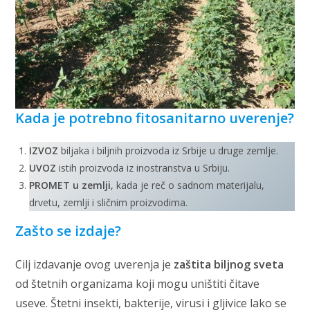
Kada je potrebno fitosanitarno uverenje?
IZVOZ
biljaka i biljnih proizvoda iz Srbije u druge zemlje.
UVOZ
istih proizvoda iz inostranstva u Srbiju.
PROMET u zemlji
, kada je reč o sadnom materijalu,
drvetu, zemlji i sličnim proizvodima.
Zašto se izdaje?
Cilj izdavanje ovog uverenja je
zaštita biljnog sveta
od štetnih organizama koji mogu uništiti čitave
useve. Štetni insekti, bakterije, virusi i gljivice lako se