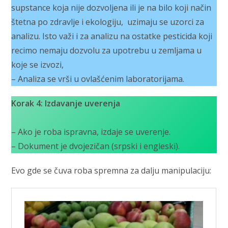
supstance koja nije dozvoljena ili je na bilo koji način
štetna po zdravlje i ekologiju, uzimaju se uzorci za
analizu. Isto važi i za analizu na ostatke pesticida koji
recimo nemaju dozvolu za upotrebu u zemljama u
koje se izvozi,
– Analiza se vrši u ovlašćenim laboratorijama.
Korak 4: Izdavanje uverenja
– Ako je roba ispravna, izdaje se uverenje.
– Dokument je dvojezičan (srpski i engleski).
Evo gde se čuva roba spremna za dalju manipulaciju: