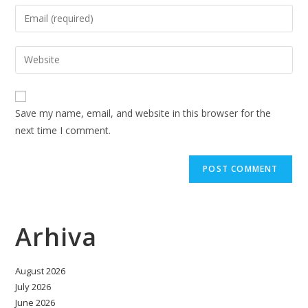
name
Enter
or
your
username
email
Enter
to
address
your
comment
to
website
comment
URL
Save my name, email, and website in this browser for the
(optional)
next time I comment.
Arhiva
August 2026
July 2026
June 2026