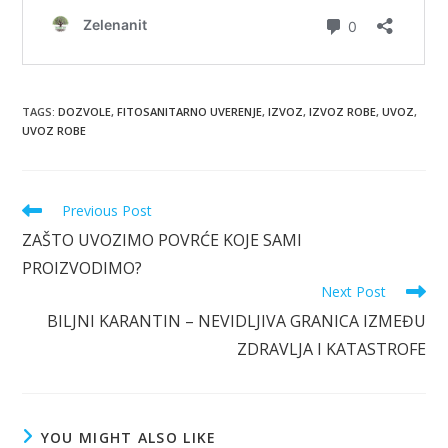
TAGS
:
DOZVOLE
,
FITOSANITARNO UVERENJE
,
IZVOZ
,
IZVOZ ROBE
,
UVOZ
,
UVOZ ROBE
Read
Previous Post
more
ZAŠTO UVOZIMO POVRĆE KOJE SAMI
articles
PROIZVODIMO?
Next Post
BILJNI KARANTIN – NEVIDLJIVA GRANICA IZMEĐU
ZDRAVLJA I KATASTROFE
YOU MIGHT ALSO LIKE