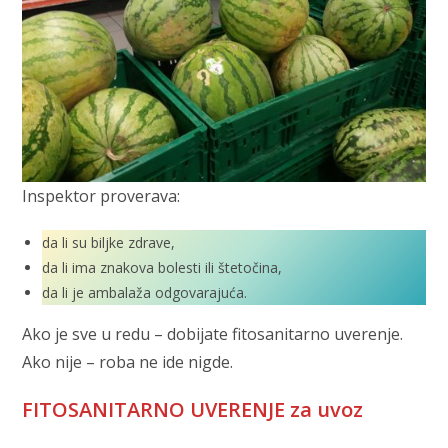
Inspektor proverava:
da li su biljke zdrave,
da li ima znakova bolesti ili štetočina,
da li je ambalaža odgovarajuća.
Ako je sve u redu – dobijate fitosanitarno uverenje.
Ako nije – roba ne ide nigde.
FITOSANITARNO UVERENJE za uvoz