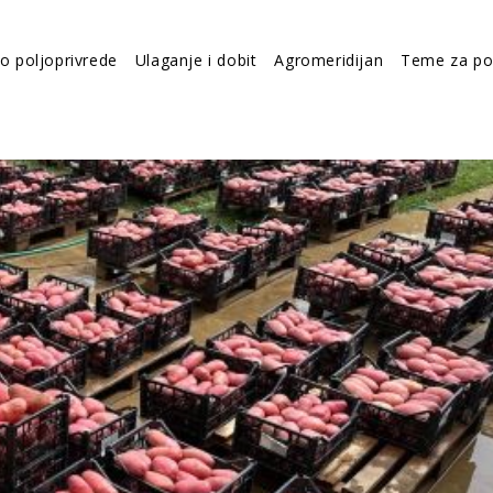
vo poljoprivrede
Ulaganje i dobit
Agromeridijan
Teme za po