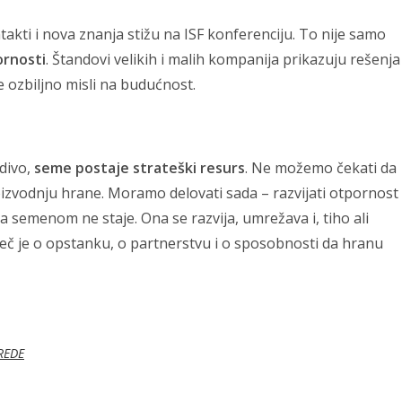
akti i nova znanja stižu na ISF konferenciju. To nije samo
ornosti
. Štandovi velikih i malih kompanija prikazuju rešenja
e ozbiljno misli na budućnost.
divo,
seme postaje strateški resurs
. Ne možemo čekati da
izvodnju hrane. Moramo delovati sada – razvijati otpornost
a semenom ne staje. Ona se razvija, umrežava i, tiho ali
 reč je o opstanku, o partnerstvu i o sposobnosti da hranu
REDE