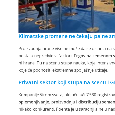
Klimatske promene ne čekaju pa ne s
Proizvodnja hrane više ne može da se oslanja na s
postaju nepredvidivi faktori.
Trgovina semenom sad
ni hrane. Tu na scenu stupa nauka, koja intenzivno r
koje će podnositi ekstremne spoljašnje uticaje.
Privatni sek
tor koji stupa na scenu i
Kompanije širom sveta, uključujući 7.530 registrova
oplemenjivanje, proizvodnju i distribuciju seme
nikako konkurenti. Poenta je u saradnji a ne u nad