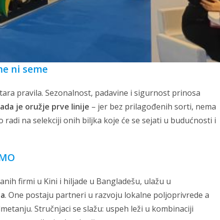
me ni seme
tara pravila. Sezonalnost, padavine i sigurnost prinosa
a je oružje prve linije
– jer bez prilagođenih sorti, nema
adi na selekciji onih biljka koje će se sejati u budućnosti i
 GMO
nih firmi u Kini i hiljade u Bangladešu, ulažu u
na
. One postaju partneri u razvoju lokalne poljoprivrede a
metanju. Stručnjaci se slažu: uspeh leži u kombinaciji