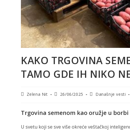
KAKO TRGOVINA SEME
TAMO GDE IH NIKO NE
Post
Post
Post
Zelena Nit
26/06/2025
Današnje vesti
author:
published:
category:
Trgovina semenom kao oružje u borbi p
U svetu koji se sve više okreće veštačkoj inteligenc