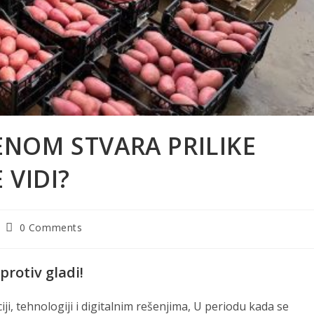
NOM STVARA PRILIKE
 VIDI?
Post
0 Comments
comments:
rotiv gladi!
iji, tehnologiji i digitalnim rešenjima, U periodu kada se