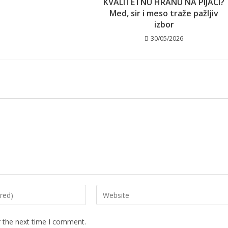
KVALITETNU HRANU NA PIJACI?
Med, sir i meso traže pažljiv
izbor
30/05/2026
Enter
your
website
r the next time I comment.