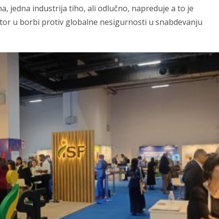
 jedna industrija tiho, ali odlučno, napreduje a to je
aktor u borbi protiv globalne nesigurnosti u snabdevanju