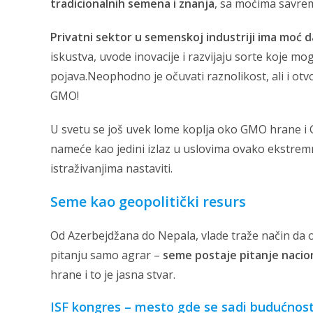
tradicionalnih semena i znanja
, sa moćima savrem
Privatni sektor u semenskoj industriji ima moć 
iskustva, uvode inovacije i razvijaju sorte koje 
pojava.Neophodno je očuvati raznolikost, ali i otvo
GMO!
U svetu se još uvek lome koplja oko GMO hrane i 
nameće kao jedini izlaz u uslovima ovako ekstrem
istraživanjima nastaviti.
Seme kao geopolitički resurs
Od Azerbejdžana do Nepala, vlade traže način da
pitanju samo agrar –
seme postaje pitanje nacion
hrane i to je jasna stvar.
ISF kongres – mesto gde se sadi budućnos