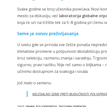
Svake godine se broj učesnika povećava. Novi kont
mesto za diskusiju, već
laboratorija globalne otp
koja će ući na tržište tek za 5–8 godina pri čemu s
Seme je osnov preživljavanja
U svetu gde se priroda sve češće ponaša nepredvi
klimatske promene u potpunosti destabilizuju pro
kroz selekciju, razmenu znanja i saradnju. Trgovin
sigurno, pravi razliku. Nije reč samo o biljkama –
učinimo dostupnom za svakoga i svuda.
Još malo o semenu
NELEGALNO SEME PRETI BUDUĆNOSTI POLJOPRIV
TAGS
:
HRANA
,
POLJOPRIVREDA
,
TRGOVINA SEMENOM