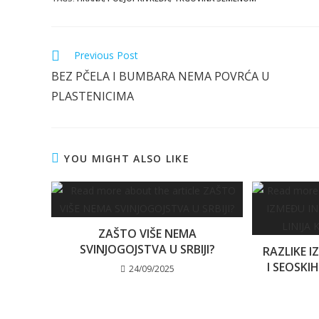
Read
Previous Post
more
BEZ PČELA I BUMBARA NEMA POVRĆA U
articles
PLASTENICIMA
YOU MIGHT ALSO LIKE
ZAŠTO VIŠE NEMA
SVINJOGOJSTVA U SRBIJI?
RAZLIKE I
I SEOSKI
24/09/2025