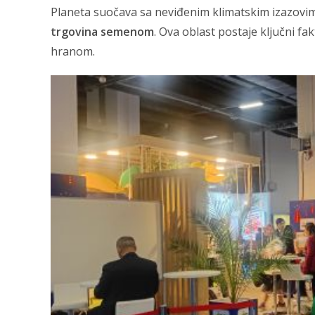
Planeta suočava sa neviđenim klimatskim izazovima,
trgovina semenom
. Ova oblast postaje ključni f
hranom.