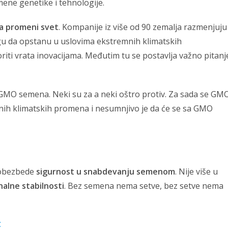
ene genetike i tehnologije.
da promeni svet
. Kompanije iz više od 90 zemalja razmenjuju
mogu da opstanu u uslovima ekstremnih klimatskih
riti vrata inovacijama. Međutim tu se postavlja važno pitanj
GMO semena. Neki su za a neki oštro protiv. Za sada se GM
nih klimatskih promena i nesumnjivo je da će se sa GMO
 obezbede
sigurnost u snabdevanju semenom
. Nije više u
alne stabilnosti
. Bez semena nema setve, bez setve nema
t