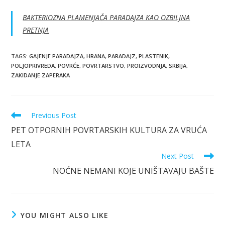
BAKTERIOZNA PLAMENJAČA PARADAJZA KAO OZBILJNA
PRETNJA
TAGS
:
GAJENJE PARADAJZA
,
HRANA
,
PARADAJZ
,
PLASTENIK
,
POLJOPRIVREDA
,
POVRĆE
,
POVRTARSTVO
,
PROIZVODNJA
,
SRBIJA
,
ZAKIDANJE ZAPERAKA
Read
Previous Post
more
PET OTPORNIH POVRTARSKIH KULTURA ZA VRUĆA
articles
LETA
Next Post
NOĆNE NEMANI KOJE UNIŠTAVAJU BAŠTE
YOU MIGHT ALSO LIKE