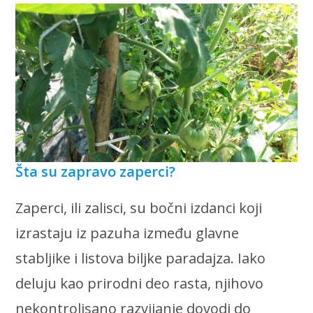
Šta su zapravo zaperci?
Zaperci, ili zalisci, su bočni izdanci koji
izrastaju iz pazuha između glavne
stabljike i listova biljke paradajza. Iako
deluju kao prirodni deo rasta, njihovo
nekontrolisano razvijanje dovodi do