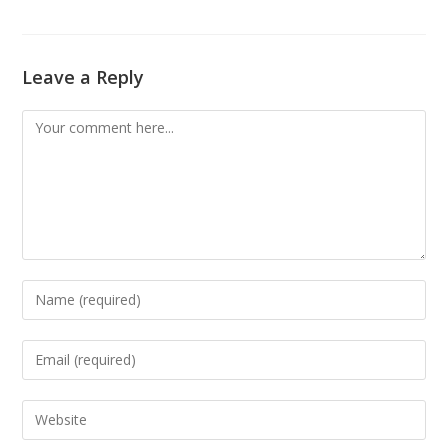
Leave a Reply
Comment
Enter
your
name
Enter
or
your
username
email
Enter
to
address
your
comment