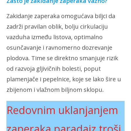
Zašto je zakidanje zaperaka važno?
Zakidanje zaperaka omogućava biljci da
zadrži pravilan oblik, bolju cirkulaciju
vazduha između listova, optimalno
osunčavanje i ravnomerno dozrevanje
plodova. Time se direktno smanjuje rizik
od razvoja gljivičnih bolesti, poput
plamenjače i pepelnice, koje se lako šire u
zbijenom i vlažnom biljnom sklopu.
Redovnim uklanjanjem
zaperaka paradajz troši