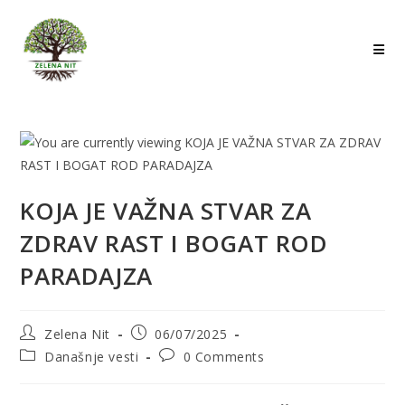
Skip
to
content
KOJA JE VAŽNA STVAR ZA
ZDRAV RAST I BOGAT ROD
PARADAJZA
Post
Post
Zelena Nit
06/07/2025
author:
published:
Post
Post
Današnje vesti
0 Comments
category:
comments: