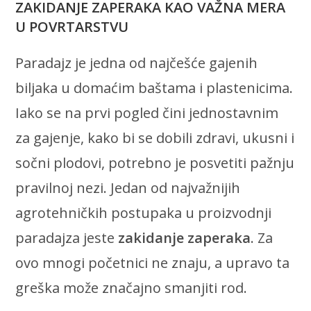
ZAKIDANJE ZAPERAKA KAO VAŽNA MERA
U POVRTARSTVU
Paradajz je jedna od najčešće gajenih
biljaka u domaćim baštama i plastenicima.
Iako se na prvi pogled čini jednostavnim
za gajenje, kako bi se dobili zdravi, ukusni i
sočni plodovi, potrebno je posvetiti pažnju
pravilnoj nezi. Jedan od najvažnijih
agrotehničkih postupaka u proizvodnji
paradajza jeste
zakidanje zaperaka
. Za
ovo mnogi početnici ne znaju, a upravo ta
greška može značajno smanjiti rod.