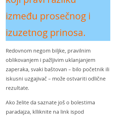
između prosečnog i
izuzetnog prinosa.
Redovnom negom biljke, pravilnim
oblikovanjem i pažljivim uklanjanjem
zaperaka, svaki baštovan – bilo početnik ili
iskusni uzgajivač – može ostvariti odlične
rezultate.
Ako želite da saznate još o bolestima
paradajza, klliknite na link ispod