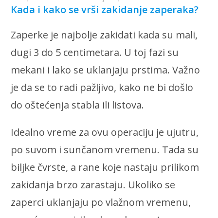
Kada i kako se vrši zakidanje zaperaka?
Zaperke je najbolje zakidati kada su mali,
dugi 3 do 5 centimetara. U toj fazi su
mekani i lako se uklanjaju prstima. Važno
je da se to radi pažljivo, kako ne bi došlo
do oštećenja stabla ili listova.
Idealno vreme za ovu operaciju je ujutru,
po suvom i sunčanom vremenu. Tada su
biljke čvrste, a rane koje nastaju prilikom
zakidanja brzo zarastaju. Ukoliko se
zaperci uklanjaju po vlažnom vremenu,