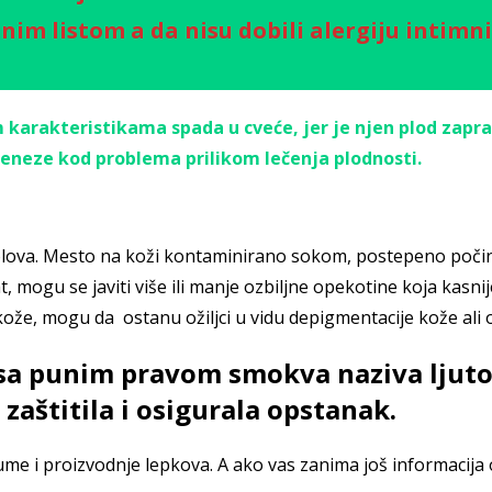
im listom a da nisu dobili alergiju intimnih
karakteristikama spada u cveće, jer je njen plod zapra
neze kod problema prilikom lečenja plodnosti.
olova. Mesto na koži kontaminirano sokom, postepeno počinje 
t, mogu se javiti više ili manje ozbiljne opekotine koja kasn
ože, mogu da ostanu ožiljci u vidu depigmentacije kože ali
sa punim pravom smokva naziva ljuto
aštitila i osigurala opstanak.
me i proizvodnje lepkova. A ako vas zanima još informacija o