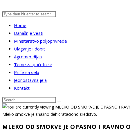
Search
Press
website
this
Escape
Home
website
to
Današnje vesti
close
search
Ministarstvo poljoprivrede
the
Ulaganje i dobit
search
Agromeridijan
panel.
Teme za početnike
Priče sa sela
Jednostavna jela
Kontakt
Search
this
website
Mleko smokve je snažno dehidrataciono sredstvo.
MLEKO OD SMOKVE JE OPASNO I RAVNO