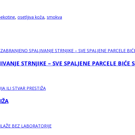
ekotine
,
osetljiva koža
,
smokva
VANJE STRNJIKE – SVE SPALJENE PARCELE BIĆE 
IŽA