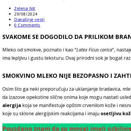
Post
Zelena Nit
author:
Post
29/08/2024
published:
Post
Današnje vesti
category:
Post
0 Comments
comments:
SVAKOME SE DOGODILO DA PRILIKOM BRA
Mleko od smokve, poznato i kao “
Latex Ficus carica
“, nasta
ima lepljivu i gustu teksturu. Ovaj prirodni sok je bogat ra
SMOKVINO MLEKO NIJE BEZOPASNO I ZAHT
Osim što ga neki preporučuju za uklanjanje bradavica, m
da izazove opekotine slične onima koje mogu nastati usled 
alergija
koja se manifestuje opštim crvenilom kože i nesn
koje su sklone alergijskim reakcijama i imaju
osetljivu ko
Pouzdano znam da su mnogi imali ozbiljne 