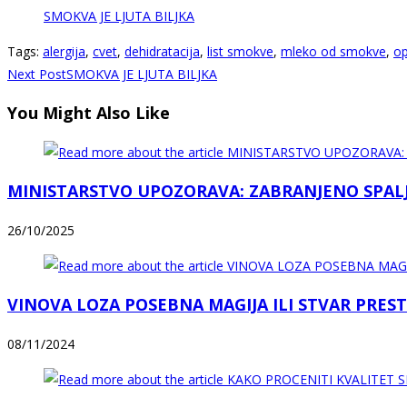
SMOKVA JE LJUTA BILJKA
Tags
:
alergija
,
cvet
,
dehidratacija
,
list smokve
,
mleko od smokve
,
op
Read
Next Post
SMOKVA JE LJUTA BILJKA
more
You Might Also Like
articles
MINISTARSTVO UPOZORAVA: ZABRANJENO SPALJI
26/10/2025
VINOVA LOZA POSEBNA MAGIJA ILI STVAR PREST
08/11/2024