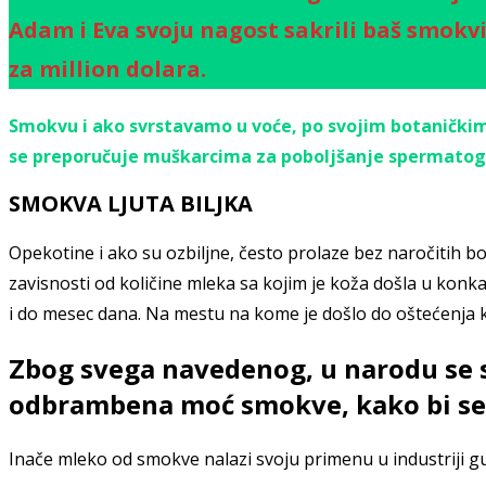
Adam i Eva svoju nagost sakrili baš smokvin
za million dolara.
Smokvu i ako svrstavamo u voće, po svojim botaničkim 
se preporučuje muškarcima za poboljšanje spermatoge
SMOKVA LJUTA BILJKA
Opekotine i ako su ozbiljne, često prolaze bez naročitih b
zavisnosti od količine mleka sa kojim je koža došla u konka
i do mesec dana. Na mestu na kome je došlo do oštećenja k
Zbog svega navedenog, u narodu se 
odbrambena moć smokve, kako bi se z
Inače mleko od smokve nalazi svoju primenu u industriji gu