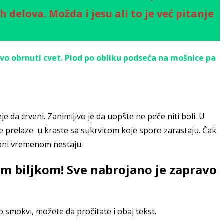
 delova. Možda i jesu ali to je već pitanje
vo obrnuti cvet.
Plod po obliku podseća na mošnice pa
da crveni. Zanimljivo je da uopšte ne peče niti boli. U
ije prelaze u kraste sa sukrvicom koje sporo zarastaju. Čak
 oni vremenom nestaju.
m biljkom! Sve nabrojano je zapravo
 smokvi, možete da pročitate i obaj tekst.