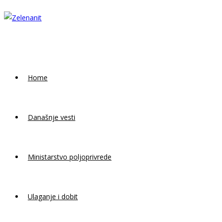
Skip
to
content
Home
Današnje vesti
Ministarstvo poljoprivrede
Ulaganje i dobit