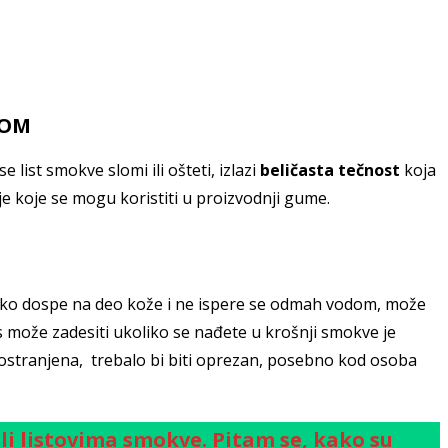
KOM
se list smokve slomi ili ošteti, izlazi
beličasta tečnost
koja
ije koje se mogu koristiti u proizvodnji gume.
iko dospe na deo kože i ne ispere se odmah vodom, može
s može zadesiti ukoliko se nađete u krošnji smokve je
rostranjena, trebalo bi biti oprezan, posebno kod osoba
i listovima smokve. Pitam se, kako su