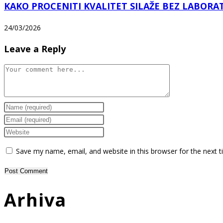
KAKO PROCENITI KVALITET SILAŽE BEZ LABORA
24/03/2026
Leave a Reply
Comment
Enter
your
Enter
name
your
Enter
or
email
your
Save my name, email, and website in this browser for the next 
username
address
website
to
to
URL
comment
comment
(optional)
Arhiva