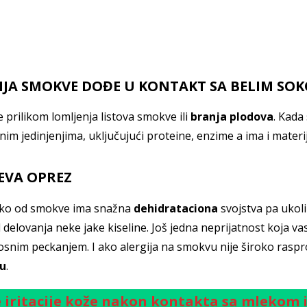
NJA SMOKVE DOĐE U KONTAKT SA BELIM SO
je prilikom lomljenja listova smokve ili
branja plodova
. Kada 
znim jedinjenjima, uključujući proteine, enzime a ima i mater
EVA OPREZ
leko od smokve ima snažna
dehidrataciona
svojstva pa ukol
delovanja neke jake kiseline. Još jedna neprijatnost koja va
osnim peckanjem. I ako alergija na smokvu nije široko rasp
žu
.
iritacije kože nakon kontakta sa mlekom il