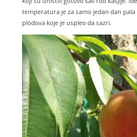
koji su uništili gotovo sav rod kasjije. I
temperatura je za samo jedan dan pala z
plodova koje je uspleo da sazri.