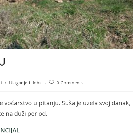
U
Post
i
/
Ulaganje i dobit
0 Comments
comments:
 voćarstvo u pitanju. Suša je uzela svoj danak,
ce na duži period.
NCIJAL