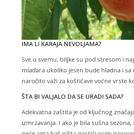
IMA LI KARAJA NEVOLJAMA?
Sve u svemu, biljke su pod stresom i n
mladara ukoliko jesen bude hladna i s
naročito važi za koštičave voćne vrste
ŠTA BI VALJALO DA SE URADI SADA?
Adekvatna zaštita je od ključnog znača
izmrzavanja. I ako je bila sušna sezona
neće ama baš ništa postići osim isprovoc