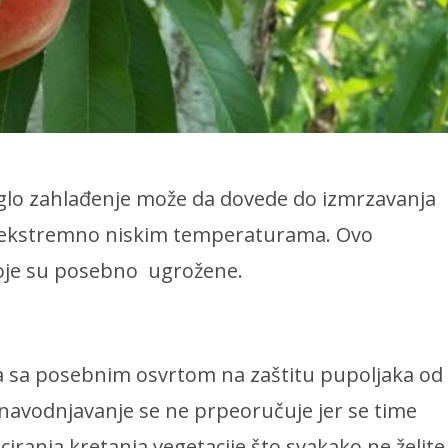
aglo zahlađenje može da dovede do izmrzavanja
a ekstremno niskim temperaturama. Ovo
 koje su posebno ugrožene.
ja sa posebnim osvrtom na zaštitu pupoljaka od
, navodnjavanje se ne prpeoručuje jer se time
iranja kretanja vegetacije što svakako ne želite