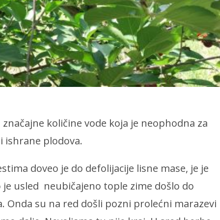
 značajne količine vode koja je neophodna za
i ishrane plodova.
ima doveo je do defolijacije lisne mase, je je
 je usled neubičajeno tople zime došlo do
. Onda su na red došli pozni prolećni marazevi