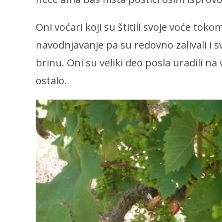
Oni voćari koji su štitili svoje voće tok
navodnjavanje pa su redovno zalivali i s
brinu. Oni su veliki deo posla uradili na
ostalo.