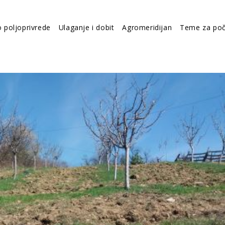
o poljoprivrede
Ulaganje i dobit
Agromeridijan
Teme za poč