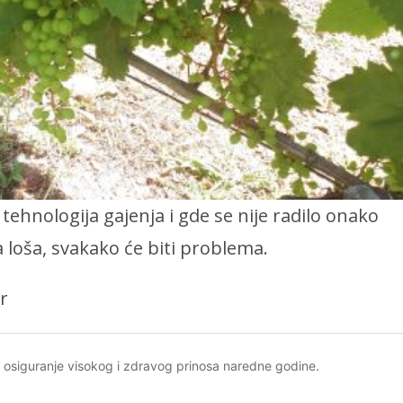
hnologija gajenja i gde se nije radilo onako
a loša, svakako će biti problema.
r