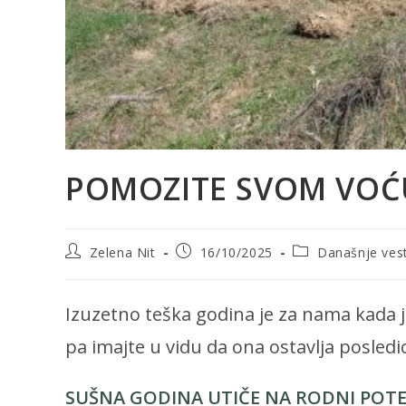
POMOZITE SVOM VOĆ
Post
Post
Post
Zelena Nit
16/10/2025
Današnje vest
author:
published:
category:
Izuzetno teška godina je za nama kada je
pa imajte u vidu da ona ostavlja posledi
SUŠNA GODINA UTIČE NA RODNI POTE