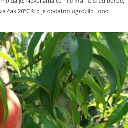
demo dalje. Nevoljama tu nije kraj. U sred berbe,
a čak 20°C što je dodatno ugrozilo i ono