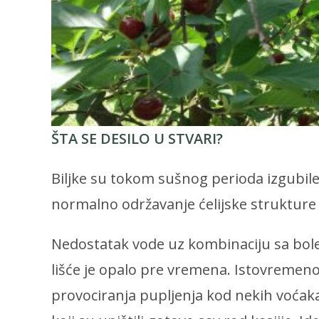
ŠTA SE DESILO U STVARI?
Biljke su tokom sušnog perioda izgubile
normalno održavanje ćelijske strukture 
Nedostatak vode uz kombinaciju sa bolest
lišće je opalo pre vremena. Istovremeno
provociranja pupljenja kod nekih voćaka