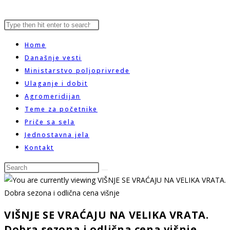
Search
Press
website
this
Escape
Home
website
to
Današnje vesti
close
Ministarstvo poljoprivrede
search
the
Ulaganje i dobit
search
Agromeridijan
panel.
Teme za početnike
Priče sa sela
Jednostavna jela
Kontakt
Search
this
website
VIŠNJE SE VRAĆAJU NA VELIKA VRATA.
Dobra sezona i odlična cena višnje