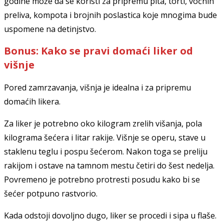
godine može da se koristi za pripremu pita, torti, voćnih
preliva, kompota i brojnih poslastica koje mnogima bude
uspomene na detinjstvo.
Bonus: Kako se pravi domaći liker od
višnje
Pored zamrzavanja, višnja je idealna i za pripremu
domaćih likera.
Za liker je potrebno oko kilogram zrelih višanja, pola
kilograma šećera i litar rakije. Višnje se operu, stave u
staklenu teglu i pospu šećerom. Nakon toga se preliju
rakijom i ostave na tamnom mestu četiri do šest nedelja.
Povremeno je potrebno protresti posudu kako bi se
šećer potpuno rastvorio.
Kada odstoji dovoljno dugo, liker se procedi i sipa u flaše.