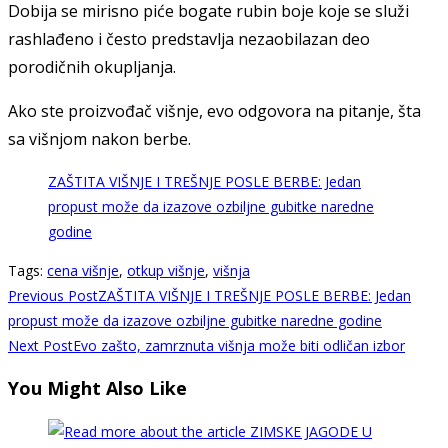
Dobija se mirisno piće bogate rubin boje koje se služi
rashlađeno i često predstavlja nezaobilazan deo
porodičnih okupljanja.
Ako ste proizvođač višnje, evo odgovora na pitanje, šta
sa višnjom nakon berbe.
ZAŠTITA VIŠNJE I TREŠNJE POSLE BERBE: Jedan
propust može da izazove ozbiljne gubitke naredne
godine
Tags
:
cena višnje
,
otkup višnje
,
višnja
Read
Previous Post
ZAŠTITA VIŠNJE I TREŠNJE POSLE BERBE: Jedan
more
propust može da izazove ozbiljne gubitke naredne godine
Next Post
Evo zašto, zamrznuta višnja može biti odličan izbor
articles
You Might Also Like