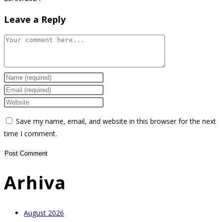
Leave a Reply
Comment
Enter
your
Enter
name
your
Enter
or
email
your
Save my name, email, and website in this browser for the next
username
address
website
time I comment.
to
to
URL
comment
comment
(optional)
Arhiva
August 2026