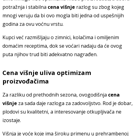
potražnja i stabilna
cena višnje
razlog su zbog kojeg
mnogi veruju da bi ovo mogla biti jedna od uspešnijih
godina za ovu voćnu vrstu.
Kupci već razmišljaju o zimnici, kolačima i omiljenim
domaćim receptima, dok se voćari nadaju da će ovog
puta njihov trud biti adekvatno nagrađen.
Cena višnje uliva optimizam
proizvođačima
Za razliku od prethodnih sezona, ovogodišnja
cena
višnje
za sada daje razloga za zadovoljstvo. Rod je dobar,
plodovi su kvalitetni, a interesovanje otkupljivača ne
izostaje.
Višnja je voće koje ima široku primenu u prehrambenoj