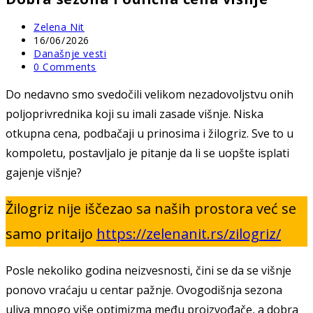
Post
Zelena Nit
author:
Post
16/06/2026
published:
Post
Današnje vesti
category:
Post
0 Comments
comments:
Do nedavno smo svedočili velikom nezadovoljstvu onih
poljoprivrednika koji su imali zasade višnje. Niska
otkupna cena, podbačaji u prinosima i žilogriz. Sve to u
kompoletu, postavljalo je pitanje da li se uopšte isplati
gajenje višnje?
Žilogriz nije iščezao sa naših prostora već se
samo pritaijo
https://zelenanit.rs/zilogriz/
Posle nekoliko godina neizvesnosti, čini se da se višnje
ponovo vraćaju u centar pažnje. Ovogodišnja sezona
uliva mnogo više optimizma među proizvođače, a dobra