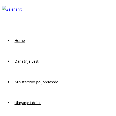
Skip
to
content
Home
Današnje vesti
Ministarstvo poljoprivrede
Ulaganje i dobit