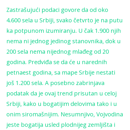
Zastrašujući podaci govore da od oko
4.600 sela u Srbiji, svako četvrto je na putu
ka potpunom izumiranju. U čak 1.900 njih
nema ni jednog jedinog stanovnika, dok u
200 sela nema nijednog mlađeg od 20
godina. Predviđa se da će u narednih
petnaest godina, sa mape Srbije nestati
još 1.200 sela. A posebno zabrinjava
podatak da je ovaj trend prisutan u celoj
Srbiji, kako u bogatijim delovima tako i u
onim siromašnijim. Nesumnjivo, Vojvodina
jeste bogatija usled plodnijeg zemljišta i