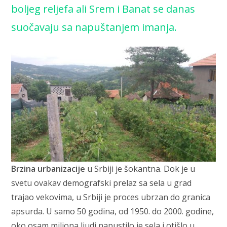
boljeg reljefa ali Srem i Banat se danas
suočavaju sa napuštanjem imanja.
Brzina urbanizacije
u Srbiji je šokantna. Dok je u
svetu ovakav demografski prelaz sa sela u grad
trajao vekovima, u Srbiji je proces ubrzan do granica
apsurda. U samo 50 godina, od 1950. do 2000. godine,
oko osam miliona ljudi napustilo je sela i otišlo u