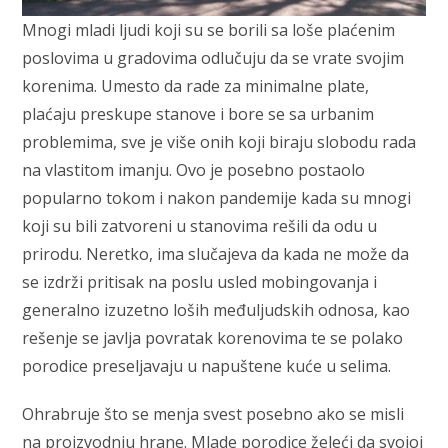
Mnogi mladi ljudi koji su se borili sa loše plaćenim
poslovima u gradovima odlučuju da se vrate svojim
korenima. Umesto da rade za minimalne plate,
plaćaju preskupe stanove i bore se sa urbanim
problemima, sve je više onih koji biraju slobodu rada
na vlastitom imanju. Ovo je posebno postaolo
popularno tokom i nakon pandemije kada su mnogi
koji su bili zatvoreni u stanovima rešili da odu u
prirodu. Neretko, ima slučajeva da kada ne može da
se izdrži pritisak na poslu usled mobingovanja i
generalno izuzetno loših međuljudskih odnosa, kao
rešenje se javlja povratak korenovima te se polako
porodice preseljavaju u napuštene kuće u selima.
Ohrabruje što se menja svest posebno ako se misli
na proizvodnju hrane. Mlade porodice želeći da svojoj