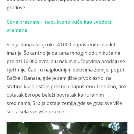
gradove.
Cena praznine – napuštene kuće kao svedoci
vremena
Srbija danas broji oko 40.000 napuštenih seoskih
imanja. Šokantno je da cena mnogih od tih kuća ne
prelazi 10.000 evra, a u nekim slučajevima prodaju se
i jeftinije. Čak i u najplodnijim delovima zemlje, poput
Bačke i Banata, gde je zemljište prvoklasno, na
stotine kuća ostaje prazno i napušteno. Ironično, dok
ostatak Evrope beleži povratak ka ruralnim
sredinama, Srbija ostaje zemlja gde se grad sve više
širi, a sela sve više prazne.