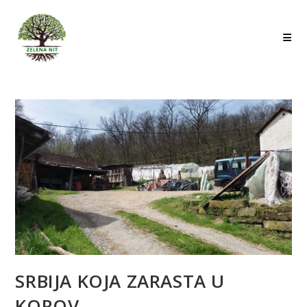
Skip
to
content
SRBIJA KOJA ZARASTA U
KOROV