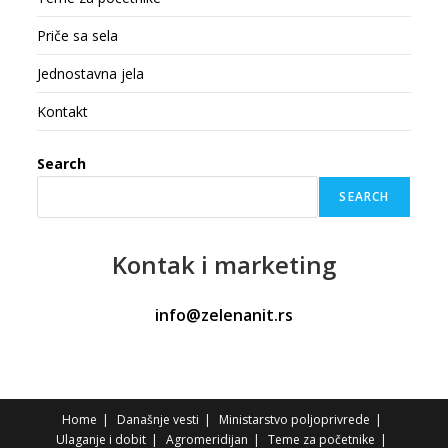
Priče sa sela
Jednostavna jela
Kontakt
Search
SEARCH
Kontak
i marketing
info@zelenanit.rs
Home
Današnje vesti
Ministarstvo poljoprivrede
Ulaganje i dobit
Agromeridijan
Teme za početnike