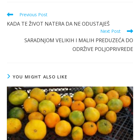
Read
Previous Post
more
KADA TE ŽIVOT NATERA DA NE ODUSTAJEŠ
articles
Next Post
SARADNJOM VELIKIH I MALIH PREDUZEĆA DO
ODRŽIVE POLJOPRIVREDE
YOU MIGHT ALSO LIKE