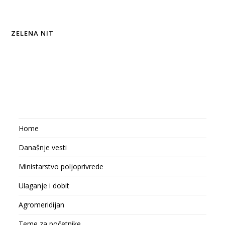
ZELENA NIT
Home
Današnje vesti
Ministarstvo poljoprivrede
Ulaganje i dobit
Agromeridijan
Teme za početnike