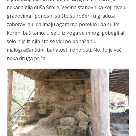
nekada bila duša Srbije. Većina stanovnika koji žive u
gradovima i ponosni su što su rođeni u gradu,a
zaboravljaju da imaju agararno poreklo i da su im
koreni baš tamo. U selu iz koga su mnogi pobegli ali
selo nije iz njih što se vidi po ponašanju,
malograđanštini, bahatosti i oholosti. No, to je već
neka druga priča.