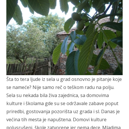
Šta to tera ljude iz sela u grad osnovno je pitanje koje
se nameće? Nije samo reč o teškom radu na polju.
Sela su nekada bila živa zajednica, sa domovima
kulture i školama gde su se održavale zabave poput
priredbi, gostovanja pozorišta uz grada i sl. Danas je
većina tih mesta je napuštena. Domovi kulture
polusrušeni, škole zatvorene jer nema dece. Mladima