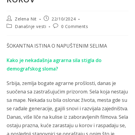
Post
Post
Zelena Nit
22/10/2024
author:
published:
Post
Post
Današnje vesti
0 Comments
category:
comments:
ŠOKANTNA ISTINA O NAPUŠTENIM SELIMA
Kako je nekadašnja agrarna sila stigla do
demografskog sloma?
Srbija, zemlja bogate agrarne prošlosti, danas je
suočena sa zastrašujućim prizorom. Sela koja nestaju
sa mape. Nekada su bila oslonac života, mesta gde su
se rađale generacije, gajili snovi i razvijala zajedništva.
Danas, više liče na kulise iz zaboravljenih filmova. Sela
ostaju prazna, kuće zarastaju u korov i raspadaju se,
a poslednji stanovnici se opraštaju s onim što je