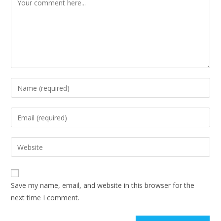
Enter
your
name
Enter
or
your
username
email
Enter
to
address
your
comment
to
website
comment
URL
Save my name, email, and website in this browser for the
(optional)
next time I comment.