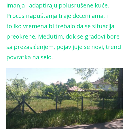
imanja i adaptiraju polusrušene kuće.
Proces napuštanja traje decenijama, i
toliko vremena bi trebalo da se situacija
preokrene. Međutim, dok se gradovi bore
sa prezasićenjem, pojavljuje se novi, trend
povratka na selo.