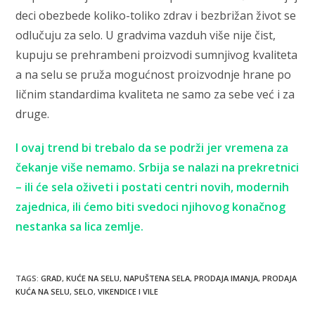
deci obezbede koliko-toliko zdrav i bezbrižan život se
odlučuju za selo. U gradvima vazduh više nije čist,
kupuju se prehrambeni proizvodi sumnjivog kvaliteta
a na selu se pruža mogućnost proizvodnje hrane po
ličnim standardima kvaliteta ne samo za sebe već i za
druge.
I ovaj trend bi trebalo da se podrži jer vremena za
čekanje više nemamo. Srbija se nalazi na prekretnici
– ili će sela oživeti i postati centri novih, modernih
zajednica, ili ćemo biti svedoci njihovog konačnog
nestanka sa lica zemlje.
TAGS
:
GRAD
,
KUĆE NA SELU
,
NAPUŠTENA SELA
,
PRODAJA IMANJA
,
PRODAJA
KUĆA NA SELU
,
SELO
,
VIKENDICE I VILE