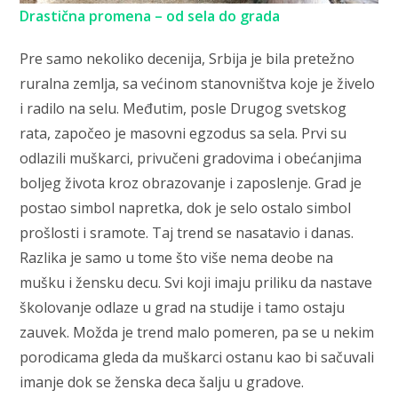
Drastična promena – od sela do grada
Pre samo nekoliko decenija, Srbija je bila pretežno
ruralna zemlja, sa većinom stanovništva koje je živelo
i radilo na selu. Međutim, posle Drugog svetskog
rata, započeo je masovni egzodus sa sela. Prvi su
odlazili muškarci, privučeni gradovima i obećanjima
boljeg života kroz obrazovanje i zaposlenje. Grad je
postao simbol napretka, dok je selo ostalo simbol
prošlosti i sramote. Taj trend se nasatavio i danas.
Razlika je samo u tome što više nema deobe na
mušku i žensku decu. Svi koji imaju priliku da nastave
školovanje odlaze u grad na studije i tamo ostaju
zauvek. Možda je trend malo pomeren, pa se u nekim
porodicama gleda da muškarci ostanu kao bi sačuvali
imanje dok se ženska deca šalju u gradove.