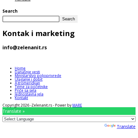
Search
Search
Kontak
i marketing
info@zelenanit.rs
Home
Današnje vesti
Ministarstvo poljoprivrede
Ulaganje i dobit
Agromeridijan
Teme za početnike
Priče sa sela
Jednostavna jela
Kontakt
Copyright 2026 -Zelenanit.rs - Power by
MARE
Translate »
Powered by
Translate