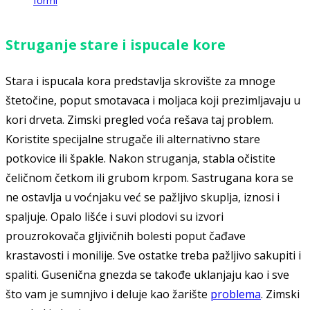
Struganje stare i ispucale kore
Stara i ispucala kora predstavlja skrovište za mnoge
štetočine, poput smotavaca i moljaca koji prezimljavaju u
kori drveta. Zimski pregled voća rešava taj problem.
Koristite specijalne strugače ili alternativno stare
potkovice ili špakle. Nakon struganja, stabla očistite
čeličnom četkom ili grubom krpom. Sastrugana kora se
ne ostavlja u voćnjaku već se pažljivo skuplja, iznosi i
spaljuje. Opalo lišće i suvi plodovi su izvori
prouzrokovača gljivičnih bolesti poput čađave
krastavosti i monilije. Sve ostatke treba pažljivo sakupiti i
spaliti. Gusenična gnezda se takođe uklanjaju kao i sve
što vam je sumnjivo i deluje kao žarište
problema
. Zimski