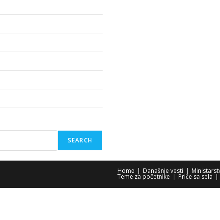
SEARCH
Home
Današnje vesti
Ministars
Teme za početnike
Priče sa sela