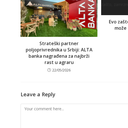
Evo zašt
može b
Strateški partner
poljoprivrednika u Srbiji: ALTA
banka nagrađena za najbrži
rast u agraru
22/05/2026
Leave a Reply
Comment