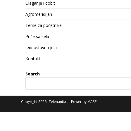
Ulaganje i dobit
Agromeridijan
Teme za početnike
Priče sa sela
Jednostavna jela
Kontakt
Search
Copyright 2026 -Zelenanit.rs - Power by
MARE