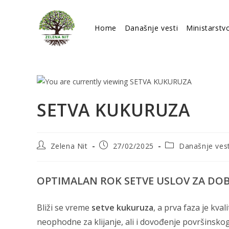
Skip
to
Home
Današnje vesti
Ministarstv
content
SETVA KUKURUZA
Post
Post
Post
Zelena Nit
27/02/2025
Današnje vest
author:
published:
category:
OPTIMALAN ROK SETVE USLOV ZA DO
Bliži se vreme
setve kukuruza
, a prva faza je kva
neophodne za klijanje, ali i dovođenje površinsk