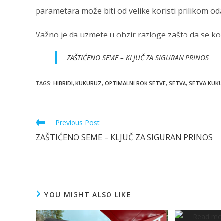
parametara može biti od velike koristi prilikom o
Važno je da uzmete u obzir razloge zašto da se kor
ZAŠTIĆENO SEME – KLJUČ ZA SIGURAN PRINOS
TAGS
:
HIBRIDI
,
KUKURUZ
,
OPTIMALNI ROK SETVE
,
SETVA
,
SETVA KUK
Read
Previous Post
more
ZAŠTIĆENO SEME – KLJUČ ZA SIGURAN PRINOS
articles
YOU MIGHT ALSO LIKE