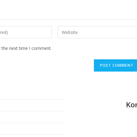
Enter
your
website
r the next time I comment.
URL
(optional)
Ko