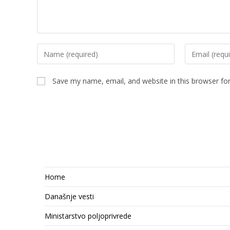
Enter
Enter
your
your
name
email
Save my name, email, and website in this browser fo
or
address
username
to
to
comment
comment
Home
Današnje vesti
Ministarstvo poljoprivrede