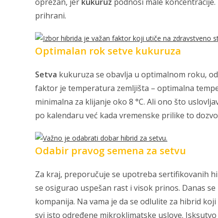
oprezan, jer
kukuruz
podnosi male koncentracije. 
prihrani.
Optimalan rok setve kukuruza
Setva
kukuruza se obavlja u optimalnom roku, od a
faktor je temperatura zemljišta – optimalna tempe
minimalna za klijanje oko 8 °C. Ali ono što uslovlja
po kalendaru već kada vremenske prilike to dozvo
Odabir pravog semena za setvu
Za kraj, preporučuje se upotreba sertifikovanih hib
se osigurao uspešan rast i visok prinos. Danas se
kompanija. Na vama je da se odlulite za hibrid koj
svi isto određene mikroklimatske uslove. Isksutv