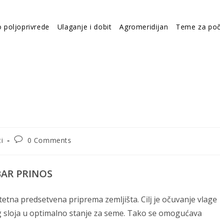
o poljoprivrede
Ulaganje i dobit
Agromeridijan
Teme za poč
Post
i
0 Comments
comments:
BAR PRINOS
litetna predsetvena priprema zemljišta. Cilj je očuvanje vlage
og sloja u optimalno stanje za seme. Tako se omogućava