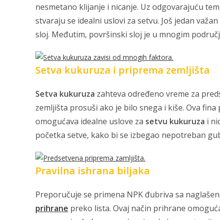
nesmetano klijanje i nicanje. Uz odgovarajuću temp
stvaraju se idealni uslovi za setvu. Još jedan važan
sloj. Međutim, površinski sloj je u mnogim područ
Setva kukuruza i priprema zemljišta
Setva kukuruza
zahteva određeno vreme za predse
zemljišta prosuši ako je bilo snega i kiše. Ova fi
omogućava idealne uslove za
setvu kukuruza
i ni
početka setve, kako bi se izbegao nepotreban gubi
Pravilna ishrana biljaka
Preporučuje se primena NPK đubriva sa naglaš
prihrane
preko lista. Ovaj način prihrane omogućav