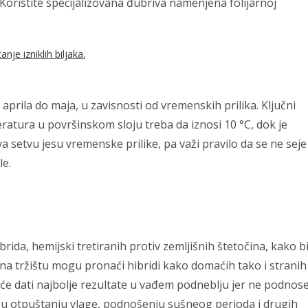
Koristite specijalizovana đubriva namenjena folijarnoj
prila do maja, u zavisnosti od vremenskih prilika. Ključni
ratura u površinskom sloju treba da iznosi 10 °C, dok je
va setvu jesu vremenske prilike, pa važi pravilo da se ne seje
le.
rida, hemijski tretiranih protiv zemljišnih štetočina, kako b
 na tržištu mogu pronaći hibridi kako domaćih tako i stranih
i će dati najbolje rezultate u vađem podneblju jer ne podnos
o u otpuštanju vlage, podnošenju sušneog perioda i drugih