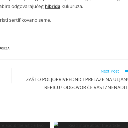
dabira odgovarajućeg
hibrida
kukuruza.
isti sertifikovano seme.
URUZA
Next Post
ZAŠTO POLJOPRIVREDNICI PRELAZE NA ULJAN
REPICU? ODGOVOR ĆE VAS IZNENADIT