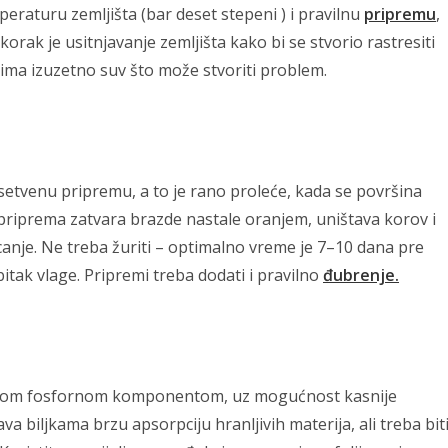
eraturu zemljišta (bar deset stepeni ) i pravilnu
pripremu
,
 korak je usitnjavanje zemljišta kako bi se stvorio rastresiti
jima izuzetno suv što može stvoriti problem.
tvenu pripremu, a to je rano proleće, kada se površina
na priprema zatvara brazde nastale oranjem, uništava korov i
canje. Ne treba žuriti – optimalno vreme je 7–10 dana pre
tak vlage. Pripremi treba dodati i pravilno
đubrenje.
enom fosfornom komponentom, uz mogućnost kasnije
a biljkama brzu apsorpciju hranljivih materija, ali treba bit