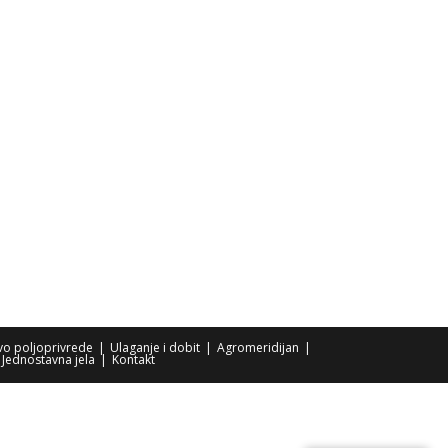
tvo poljoprivrede
Ulaganje i dobit
Agromeridijan
Jednostavna jela
Kontakt