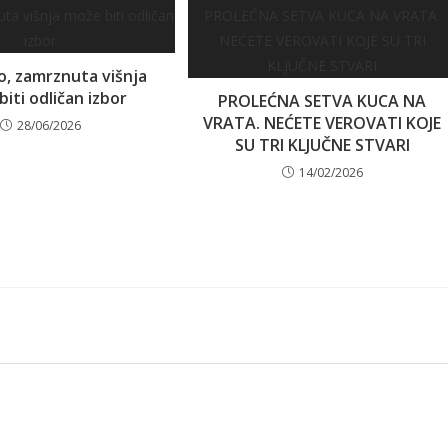
o, zamrznuta višnja
iti odličan izbor
PROLEĆNA SETVA KUCA NA
VRATA. NEĆETE VEROVATI KOJE
28/06/2026
SU TRI KLJUČNE STVARI
14/02/2026