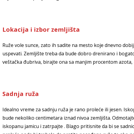
Lokacija i izbor zemljišta
Ruže vole sunce, zato ih sadite na mesto koje dnevno dobija
uspevati. Zemljište treba da bude dobro drenirano i bogato
veštačka đubriva, birajte ona sa manjim procentom azota, a
Sadnja ruža
Idealno vreme za sadnju ruža je rano proleće ili jesen. Is
bude nekoliko centimetara iznad nivoa zemljišta. Odmotajte p
iskopanu jamicu i zatrpajte . Blago pritisnite da bi se sadn