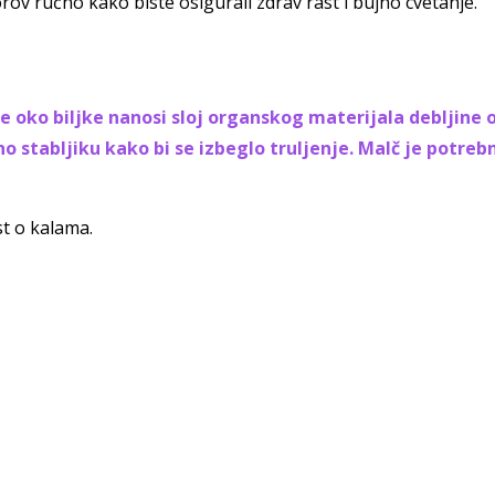
ov ručno kako biste osigurali zdrav rast i bujno cvetanje.
se oko biljke nanosi sloj organskog materijala debljine
o stabljiku kako bi se izbeglo truljenje. Malč je potrebn
st o kalama.