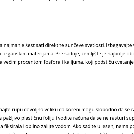
 najmanje šest sati direktne sunčeve svetlosti. Izbegavajte 
 organskim materijama. Pre sadnje, zemljište je najbolje ob
 većim procentom fosfora i kalijuma, koji podstiču cvetanje
kopajte rupu dovoljno veliku da koreni mogu slobodno da se 
ažljivo plastičnu foliju i vodite računa da se ne rasturi sup
ica fiksirala i obilno zalijte vodom. Ako sadite u jesen, nem