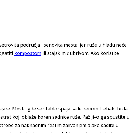
vetrovita područja i senovita mesta, jer ruže u hladu neće
ogatiti
kompostom
ili stajskim đubrivom. Ako koristite
.
rašire. Mesto gde se stablo spaja sa korenom trebalo bi da
strat koji oblaže koren sadnice ruže. Pažljivo ga spustite u
a potrebe za naknadnim čestim zalivanjem a ako sadite u