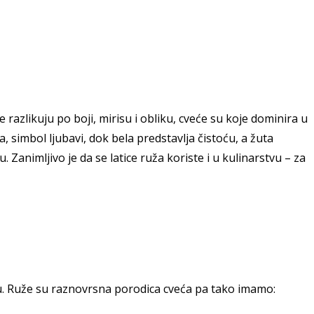
e razlikuju po boji, mirisu i obliku, cveće su koje dominira u
 simbol ljubavi, dok bela predstavlja čistoću, a žuta
Zanimljivo je da se latice ruža koriste i u kulinarstvu – za
u. Ruže su raznovrsna porodica cveća pa tako imamo: