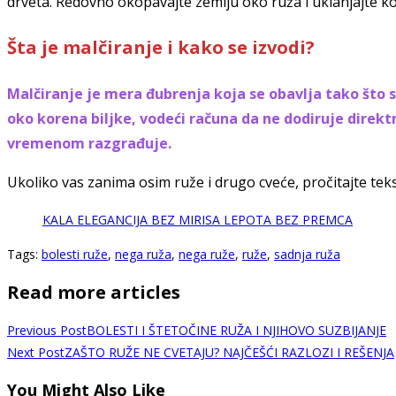
drveta. Redovno okopavajte zemlju oko ruža i uklanjajte kor
Šta je malčiranje i kako se izvodi?
Malčiranje je mera đubrenja koja se obavlja tako što 
oko korena biljke, vodeći računa da ne dodiruje direktn
vremenom razgrađuje.
Ukoliko vas zanima osim ruže i drugo cveće, pročitajte tek
KALA ELEGANCIJA BEZ MIRISA LEPOTA BEZ PREMCA
Tags
:
bolesti ruže
,
nega ruža
,
nega ruže
,
ruže
,
sadnja ruža
Read more articles
Previous Post
BOLESTI I ŠTETOČINE RUŽA I NJIHOVO SUZBIJANJE
Next Post
ZAŠTO RUŽE NE CVETAJU? NAJČEŠĆI RAZLOZI I REŠENJA
You Might Also Like