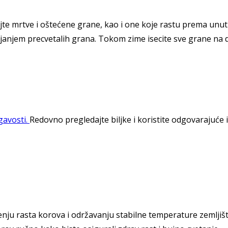
jajte mrtve i oštećene grane, kao i one koje rastu prema unut
janjem precvetalih grana. Tokom zime isecite sve grane na 
gavosti.
Redovno pregledajte biljke i koristite odgovarajuće i
ju rasta korova i održavanju stabilne temperature zemljišta