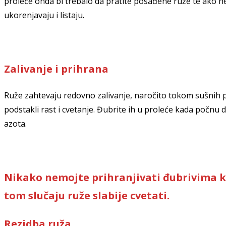
proleće onda bi trebalo da pratite posađene ruže te ako nem
ukorenjavaju i listaju.
Zalivanje i prihrana
Ruže zahtevaju redovno zalivanje, naročito tokom sušnih per
podstakli rast i cvetanje. Đubrite ih u proleće kada počnu 
azota.
Nikako nemojte prihranjivati đubrivima koj
tom slučaju ruže slabije cvetati.
Rezidba ruža