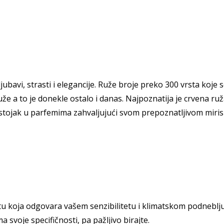
ubavi, strasti i elegancije. Ruže broje preko 300 vrsta koje s
 a to je donekle ostalo i danas. Najpoznatija je crvena ruža,
astojak u parfemima zahvaljujući svom prepoznatljivom mirisu. 
tu koja odgovara vašem senzibilitetu i klimatskom podneblj
a svoje specifičnosti, pa pažljivo birajte.