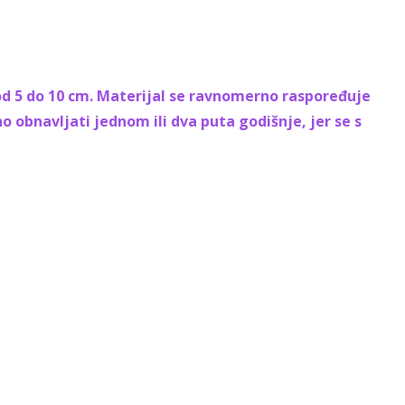
 od 5 do 10 cm. Materijal se ravnomerno raspoređuje
o obnavljati jednom ili dva puta godišnje, jer se s