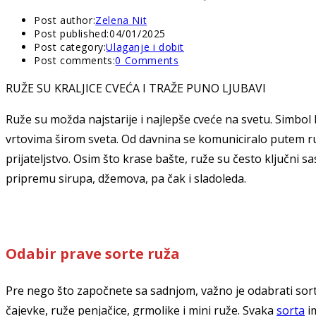
Post author:
Zelena Nit
Post published:
04/01/2025
Post category:
Ulaganje i dobit
Post comments:
0 Comments
RUŽE SU KRALJICE CVEĆA I TRAŽE PUNO LJUBAVI
Ruže su možda najstarije i najlepše cveće na svetu. Simbol lj
vrtovima širom sveta. Od davnina se komuniciralo putem ruže
prijateljstvo. Osim što krase bašte, ruže su često ključni s
pripremu sirupa, džemova, pa čak i sladoleda.
Odabir prave sorte ruža
Pre nego što započnete sa sadnjom, važno je odabrati sor
čajevke, ruže penjačice, grmolike i mini ruže. Svaka
sorta
im