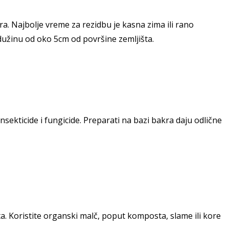
ra. Najbolje vreme za rezidbu je kasna zima ili rano
dužinu od oko 5cm od površine zemljišta.
nsekticide i fungicide. Preparati na bazi bakra daju odlične
. Koristite organski malč, poput komposta, slame ili kore