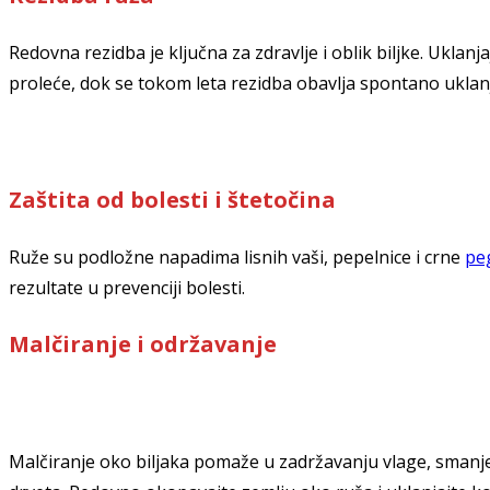
Redovna rezidba je ključna za zdravlje i oblik biljke. Uklan
proleće, dok se tokom leta rezidba obavlja spontano uklan
Zaštita od bolesti i štetočina
Ruže su podložne napadima lisnih vaši, pepelnice i crne
pe
rezultate u prevenciji bolesti.
Malčiranje i održavanje
Malčiranje oko biljaka pomaže u zadržavanju vlage, smanjen