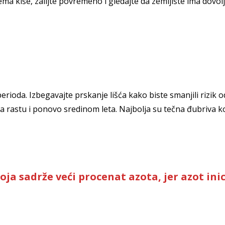
a kiše, zalijte povremeno i gledajte da zemljište ima dovolj
ioda. Izbegavajte prskanje lišća kako biste smanjili rizik od
da rastu i ponovo sredinom leta. Najbolja su tečna đubriva k
a sadrže veći procenat azota, jer azot inic