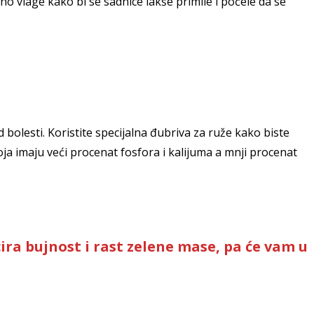
no vlage kako bi se sadnice lakše primile i počele da se
 bolesti. Koristite specijalna đubriva za ruže kako biste
oja imaju veći procenat fosfora i kalijuma a mnji procenat
ira bujnost i rast zelene mase, pa će vam u