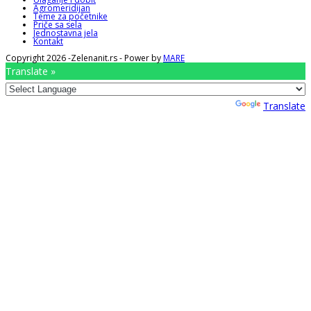
Agromeridijan
Teme za početnike
Priče sa sela
Jednostavna jela
Kontakt
Copyright 2026 -Zelenanit.rs - Power by
MARE
Translate »
Powered by
Translate