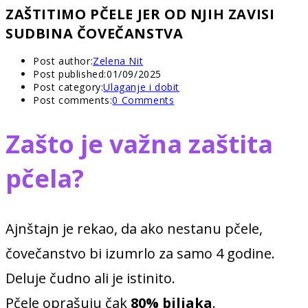
ZAŠTITIMO PČELE JER OD NJIH ZAVISI
SUDBINA ČOVEČANSTVA
Post author:
Zelena Nit
Post published:
01/09/2025
Post category:
Ulaganje i dobit
Post comments:
0 Comments
Zaš
to je važna zaštita
pčela?
Ajnštajn je rekao, da ako nestanu pčele,
čovečanstvo bi izumrlo za samo 4 godine.
Deluje čudno ali je istinito.
Pčele oprašuju čak
80% biljaka
.