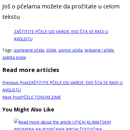
Još o pčelama možete da pročitate u celom
tekstu
ZAŠTITITE PČELE OD VAROE. EVO ŠTA SE RADI U
AVGUSTU
Tags
:
izumiranje pčela
,
pčele
,
pomor pčela
,
prskanje i pčele
,
zaštita pčela
Read more articles
Previous Post
ZAŠTITITE PČELE OD VAROE. EVO ŠTA SE RADI U
AVGUSTU
Next Post
PČELE TOKOM ZIME
You Might Also Like