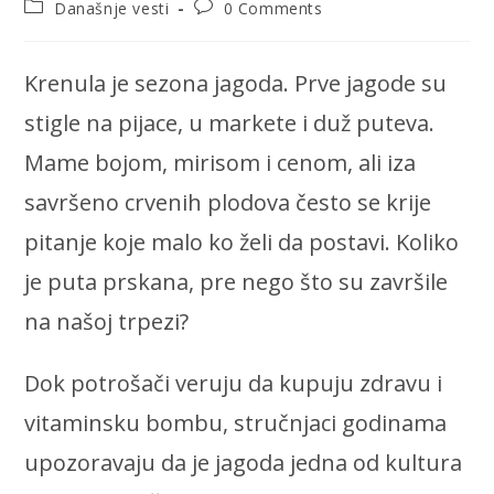
Post
Post
Današnje vesti
0 Comments
category:
comments:
Krenula je sezona jagoda. Prve jagode su
stigle na pijace, u markete i duž puteva.
Mame bojom, mirisom i cenom, ali iza
savršeno crvenih plodova često se krije
pitanje koje malo ko želi da postavi. Koliko
je puta prskana, pre nego što su završile
na našoj trpezi?
Dok potrošači veruju da kupuju zdravu i
vitaminsku bombu, stručnjaci godinama
upozoravaju da je jagoda jedna od kultura