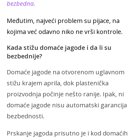
bezbedna.
Međutim, najveći problem su pijace, na
kojima već odavno niko ne vrši kontrole.
Kada stižu domaće jagode i da li su
bezbednije?
Domaće jagode na otvorenom uglavnom
stižu krajem aprila, dok plastenička
proizvodnja počinje nešto ranije. Ipak, ni
domaće jagode nisu automatski garancija
bezbednosti.
Prskanje jagoda prisutno je i kod domaćih