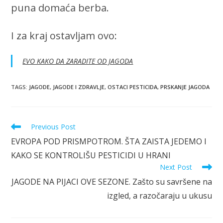
puna domaća berba.
I za kraj ostavljam ovo:
EVO KAKO DA ZARADITE OD JAGODA
TAGS
:
JAGODE
,
JAGODE I ZDRAVLJE
,
OSTACI PESTICIDA
,
PRSKANJE JAGODA
Read
Previous Post
more
EVROPA POD PRISMPOTROM. ŠTA ZAISTA JEDEMO I
articles
KAKO SE KONTROLIŠU PESTICIDI U HRANI
Next Post
JAGODE NA PIJACI OVE SEZONE. Zašto su savršene na
izgled, a razočaraju u ukusu