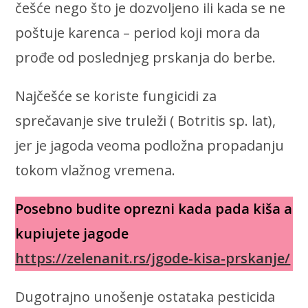
češće nego što je dozvoljeno ili kada se ne
poštuje karenca – period koji mora da
prođe od poslednjeg prskanja do berbe.
Najčešće se koriste fungicidi za
sprečavanje sive truleži ( Botritis sp. lat),
jer je jagoda veoma podložna propadanju
tokom vlažnog vremena.
Posebno budite oprezni kada pada kiša a
kupiujete jagode
https://zelenanit.rs/jgode-kisa-prskanje/
Dugotrajno unošenje ostataka pesticida