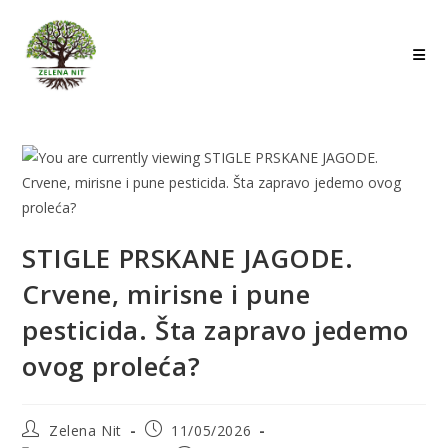
Skip
to
content
STIGLE PRSKANE JAGODE.
Crvene, mirisne i pune
pesticida. Šta zapravo jedemo
ovog proleća?
Post
Post
Zelena Nit
11/05/2026
author:
published: