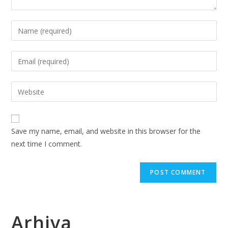
Enter
your
name
Enter
or
your
username
email
Enter
to
address
your
comment
to
website
comment
URL
Save my name, email, and website in this browser for the
(optional)
next time I comment.
Arhiva