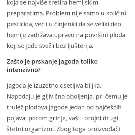
koja se najviše tretira hemijskim
preparatima. Problem nije samo u količini
pesticida, već i u činjenici da se veliki deo
hemije zadržava upravo na površini ploda
koji se jede svež i bez ljuštenja.
Zašto je prskanje jagoda toliko
intenzivno?
Jagoda je izuzetno osetljiva biljka.
Napadaju je gljivična oboljenja, pri čemu je
trulež plodova jagode jedan od najčešćih
pojava, potom grinje, vaši i brojni drugi
štetni organizmi. Zbog toga proizvođači