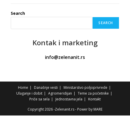
Search
SEARCH
Kontak
i marketing
info@zelenanit.rs
Home
Današnje vesti
Ministarstvo poljoprivrede
Ulaganje i dobit
Agromeridijan
Teme za početnike
Priče sa sela
Jednostavna jela
Kontakt
Copyright 2026 -Zelenanit.rs - Power by
MARE