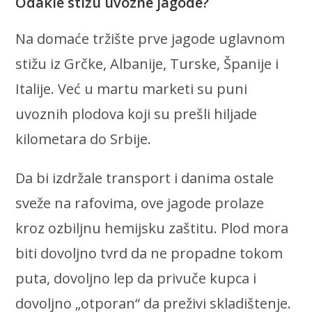
Odakle stižu uvozne jagode?
Na domaće tržište prve jagode uglavnom
stižu iz Grčke, Albanije, Turske, Španije i
Italije. Već u martu marketi su puni
uvoznih plodova koji su prešli hiljade
kilometara do Srbije.
Da bi izdržale transport i danima ostale
sveže na rafovima, ove jagode prolaze
kroz ozbiljnu hemijsku zaštitu. Plod mora
biti dovoljno tvrd da ne propadne tokom
puta, dovoljno lep da privuče kupca i
dovoljno „otporan“ da preživi skladištenje.