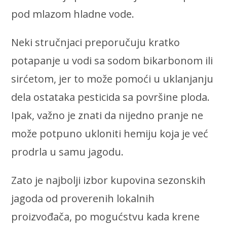
pod mlazom hladne vode.
Neki stručnjaci preporučuju kratko
potapanje u vodi sa sodom bikarbonom ili
sirćetom, jer to može pomoći u uklanjanju
dela ostataka pesticida sa površine ploda.
Ipak, važno je znati da nijedno pranje ne
može potpuno ukloniti hemiju koja je već
prodrla u samu jagodu.
Zato je najbolji izbor kupovina sezonskih
jagoda od proverenih lokalnih
proizvođača, po mogućstvu kada krene