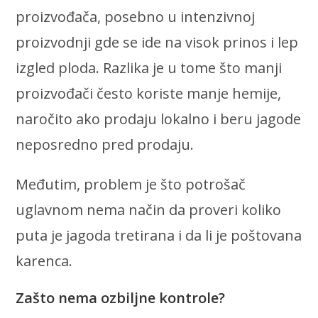
proizvođača, posebno u intenzivnoj
proizvodnji gde se ide na visok prinos i lep
izgled ploda. Razlika je u tome što manji
proizvođači često koriste manje hemije,
naročito ako prodaju lokalno i beru jagode
neposredno pred prodaju.
Međutim, problem je što potrošač
uglavnom nema način da proveri koliko
puta je jagoda tretirana i da li je poštovana
karenca.
Zašto nema ozbiljne kontrole?