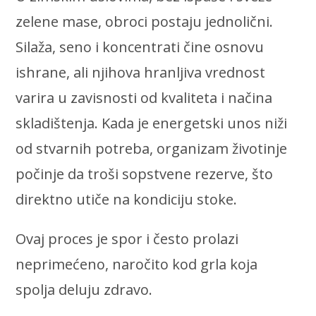
zelene mase, obroci postaju jednolični.
Silaža, seno i koncentrati čine osnovu
ishrane, ali njihova hranljiva vrednost
varira u zavisnosti od kvaliteta i načina
skladištenja. Kada je energetski unos niži
od stvarnih potreba, organizam životinje
počinje da troši sopstvene rezerve, što
direktno utiče na kondiciju stoke.
Ovaj proces je spor i često prolazi
neprimećeno, naročito kod grla koja
spolja deluju zdravo.