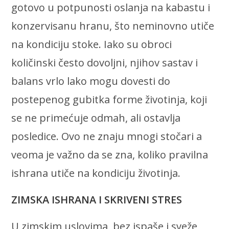
gotovo u potpunosti oslanja na kabastu i
konzervisanu hranu, što neminovno utiče
na kondiciju stoke. Iako su obroci
količinski često dovoljni, njihov sastav i
balans vrlo lako mogu dovesti do
postepenog gubitka forme životinja, koji
se ne primećuje odmah, ali ostavlja
posledice. Ovo ne znaju mnogi stočari a
veoma je važno da se zna, koliko pravilna
ishrana utiče na kondiciju životinja.
ZIMSKA ISHRANA I SKRIVENI STRES
U zimskim uslovima, bez ispaše i sveže