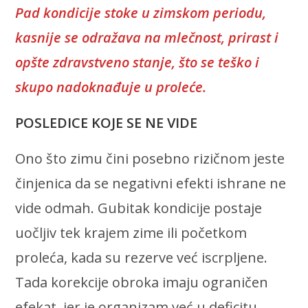
Pad kondicije stoke u zimskom periodu,
kasnije se odražava na mlečnost, prirast i
opšte zdravstveno stanje, što se teško i
skupo nadoknađuje u proleće.
POSLEDICE KOJE SE NE VIDE
Ono što zimu čini posebno rizičnom jeste
činjenica da se negativni efekti ishrane ne
vide odmah. Gubitak kondicije postaje
uočljiv tek krajem zime ili početkom
proleća, kada su rezerve već iscrpljene.
Tada korekcije obroka imaju ograničen
efekat, jer je organizam već u deficitu.