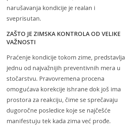
narušavanja kondicije je realan i
sveprisutan.
ZAŠTO JE ZIMSKA KONTROLA OD VELIKE
VAŽNOSTI
Praćenje kondicije tokom zime, predstavlja
jednu od najvažnijih preventivnih mera u
stočarstvu. Pravovremena procena
omogućava korekcije ishrane dok još ima
prostora za reakciju, čime se sprečavaju
dugoročne posledice koje se najčešće
manifestuju tek kada zima već prođe.