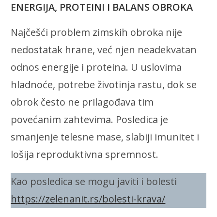
ENERGIJA, PROTEINI I BALANS OBROKA
Najčešći problem zimskih obroka nije
nedostatak hrane, već njen neadekvatan
odnos energije i proteina. U uslovima
hladnoće, potrebe životinja rastu, dok se
obrok često ne prilagođava tim
povećanim zahtevima. Posledica je
smanjenje telesne mase, slabiji imunitet i
lošija reproduktivna spremnost.
Kao posledica se mogu javiti i bolesti
https://zelenanit.rs/bolesti-krava/