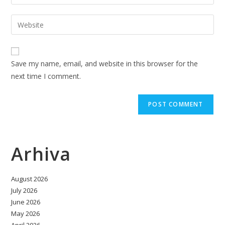
your
username
email
Enter
to
address
your
comment
to
website
comment
URL
Save my name, email, and website in this browser for the
(optional)
next time I comment.
Arhiva
August 2026
July 2026
June 2026
May 2026