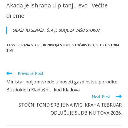
Akada je ishrana u pitanju evo i večite
dileme
SILAŽA ILI SENAŽA. ŠTA JE BOLJE ZA VAŠU STOKU?
TAGS
:
ISHRANA STOKE
,
KONDICIJA STOKE
,
STOČARSTVO
,
STOKA
,
STOKA
ZIMI
Read
Previous Post
more
Ministar poljoprivrede u poseti gazdinstvu porodice
articles
Buzdokić u Kladušnici kod Kladova
Next Post
STOČNI FOND SRBIJE NA IVICI KRAHA. FEBRUAR
ODLUČUJE SUDBINU TOVA 2026.