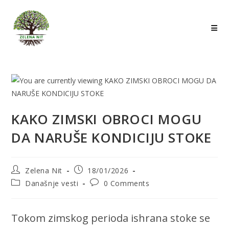
Skip
to
content
KAKO ZIMSKI OBROCI MOGU
DA NARUŠE KONDICIJU STOKE
Post
Post
Zelena Nit
18/01/2026
author:
published:
Post
Post
Današnje vesti
0 Comments
category:
comments:
Tokom zimskog perioda ishrana stoke se