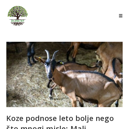
Skip
to
content
Koze podnose leto bolje nego
što mnogi misle: Mali