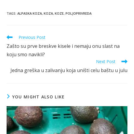
TAGS
:
ALPASKA KOZA
,
KOZA
,
KOZE
,
POLJOPRIVREDA
Read
Previous Post
more
Zašto su prve breskve kisele i nemaju onu slast na
articles
koju smo navikli?
Next Post
Jedna greška u zalivanju koja uništi celu baštu u julu
YOU MIGHT ALSO LIKE