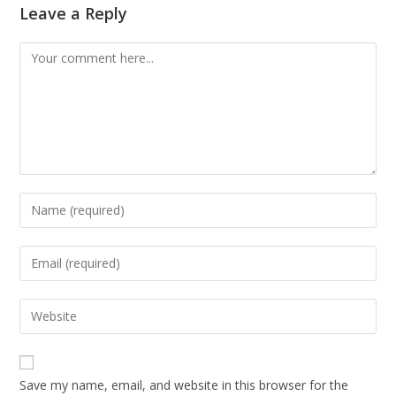
Leave a Reply
Comment
Enter
your
name
Enter
or
your
username
email
Enter
to
address
your
comment
to
website
comment
URL
Save my name, email, and website in this browser for the