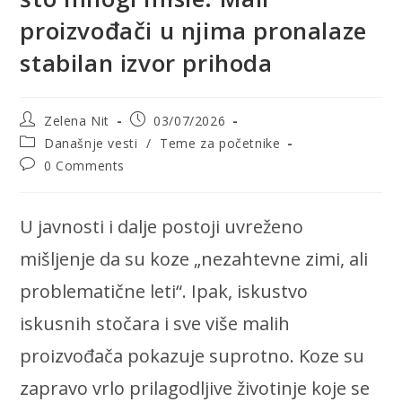
proizvođači u njima pronalaze
stabilan izvor prihoda
Post
Post
Zelena Nit
03/07/2026
author:
published:
Post
Današnje vesti
/
Teme za početnike
category:
Post
0 Comments
comments:
U javnosti i dalje postoji uvreženo
mišljenje da su koze „nezahtevne zimi, ali
problematične leti“. Ipak, iskustvo
iskusnih stočara i sve više malih
proizvođača pokazuje suprotno. Koze su
zapravo vrlo prilagodljive životinje koje se