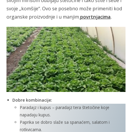
svojim mirisom odbijaju štetočine i tako štite i sebe i
svoje „komšije“. Ovo se posebno može primeniti kod
organske proizvodnje i u manjim
povrtnjacima
.
Dobre kombinacije:
Paradajz i kupus – paradajz tera štetočine koje
napadaju kupus.
Paprika se dobro slaže sa spanaćem, salatom i
rotkvicama.