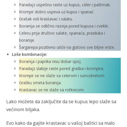
Paradajz uspešno raste uz kupus, celer i paštrnak.
Krompir dobro uspeva uz kupus i spanać.
Grašak voli krastavac i salatu.
Boranija se odlično razvija pored kupusa i cvekle.
Celeru prija društvo salate, spanaća, praziluka i
boranije.
Šargarepa pozitivno utiče na gotovo sve biljne vrste.
Loše kombinacije:
Boranija i paprika nisu dobar spoj.
Paradajz slabije raste pored graška i krompira.
Krompir se ne slaže sa celerom i suncokretom.
Grašku smeta boranija.
Krastavac se ne slaže sa rotkvicom.
Lako možete da zaključite da se kupus lepo slaže sa
većinom biljaka.
Evo kako da gajite krastavac u vašoj baštici sa malo