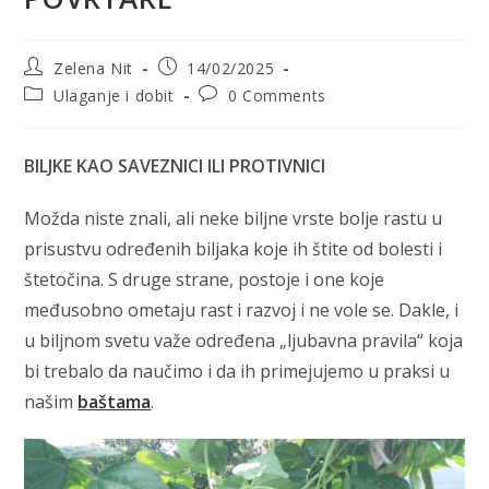
Post
Post
Zelena Nit
14/02/2025
author:
published:
Post
Post
Ulaganje i dobit
0 Comments
category:
comments:
BILJKE KAO SAVEZNICI ILI PROTIVNICI
Možda niste znali, ali neke biljne vrste bolje rastu u
prisustvu određenih biljaka koje ih štite od bolesti i
štetočina. S druge strane, postoje i one koje
međusobno ometaju rast i razvoj i ne vole se. Dakle, i
u biljnom svetu važe određena „ljubavna pravila“ koja
bi trebalo da naučimo i da ih primejujemo u praksi u
našim
baštama
.