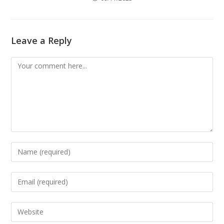
Leave a Reply
Comment
Enter
your
name
Enter
or
your
username
email
Enter
to
address
your
comment