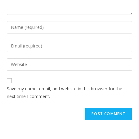
Enter
your
name
Enter
or
your
username
email
Enter
to
address
your
comment
to
website
comment
URL
Save my name, email, and website in this browser for the
(optional)
next time I comment.