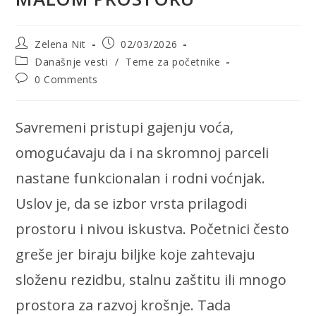
Post
Post
Zelena Nit
02/03/2026
author:
published:
Post
Današnje vesti
/
Teme za početnike
category:
Post
0 Comments
comments:
Savremeni pristupi gajenju voća,
omogućavaju da i na skromnoj parceli
nastane funkcionalan i rodni voćnjak.
Uslov je, da se izbor vrsta prilagodi
prostoru i nivou iskustva. Početnici često
greše jer biraju biljke koje zahtevaju
složenu rezidbu, stalnu zaštitu ili mnogo
prostora za razvoj krošnje. Tada