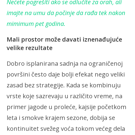
Nećete pogrešiti ako se odlučite za orah, ali
imajte na umu da počinje da rađa tek nakon
mimimum pet godina.
Mali prostor može davati iznenađujuće
velike rezultate
Dobro isplanirana sadnja na ograničenoj
površini često daje bolji efekat nego veliki
zasad bez strategije. Kada se kombinuju
vrste koje sazrevaju u različito vreme, na
primer jagode u proleće, kajsije početkom
leta i smokve krajem sezone, dobija se
kontinuitet svežeg voća tokom većeg dela