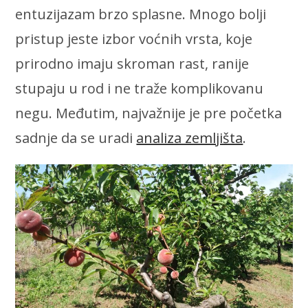
entuzijazam brzo splasne. Mnogo bolji
pristup jeste izbor voćnih vrsta, koje
prirodno imaju skroman rast, ranije
stupaju u rod i ne traže komplikovanu
negu. Međutim, najvažnije je pre početka
sadnje da se uradi
analiza zemljišta
.