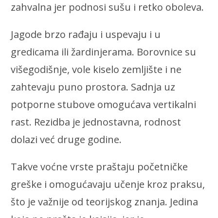
zahvalna jer podnosi sušu i retko oboleva.
Jagode brzo rađaju i uspevaju i u
gredicama ili žardinjerama. Borovnice su
višegodišnje, vole kiselo zemljište i ne
zahtevaju puno prostora. Sadnja uz
potporne stubove omogućava vertikalni
rast. Rezidba je jednostavna, rodnost
dolazi već druge godine.
Takve voćne vrste praštaju početničke
greške i omogućavaju učenje kroz praksu,
što je važnije od teorijskog znanja. Jedina