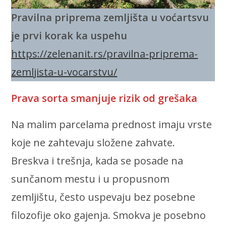
Pravilna priprema zemljišta u voćartsvu
je prvi korak ka uspehu
https://zelenanit.rs/pravilna-priprema-
zemljista-u-vocarstvu/
Prava sorta smanjuje rizik od grešaka
Na malim parcelama prednost imaju vrste
koje ne zahtevaju složene zahvate.
Breskva i trešnja, kada se posade na
sunčanom mestu i u propusnom
zemljištu, često uspevaju bez posebne
filozofije oko gajenja. Smokva je posebno