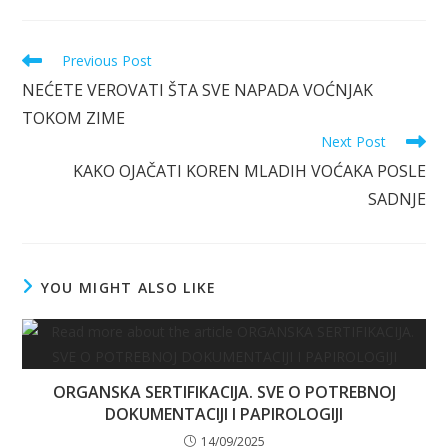
Read
Previous Post
more
NEĆETE VEROVATI ŠTA SVE NAPADA VOĆNJAK
articles
TOKOM ZIME
Next Post
KAKO OJAČATI KOREN MLADIH VOĆAKA POSLE
SADNJE
YOU MIGHT ALSO LIKE
ORGANSKA SERTIFIKACIJA. SVE O POTREBNOJ
DOKUMENTACIJI I PAPIROLOGIJI
14/09/2025