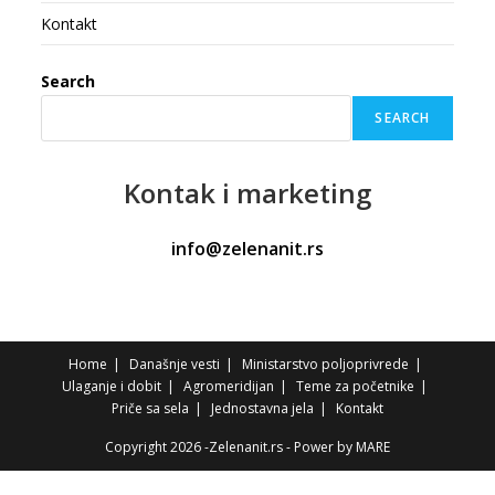
Kontakt
Search
SEARCH
Kontak
i marketing
info@zelenanit.rs
Home
Današnje vesti
Ministarstvo poljoprivrede
Ulaganje i dobit
Agromeridijan
Teme za početnike
Priče sa sela
Jednostavna jela
Kontakt
Copyright 2026 -Zelenanit.rs - Power by
MARE