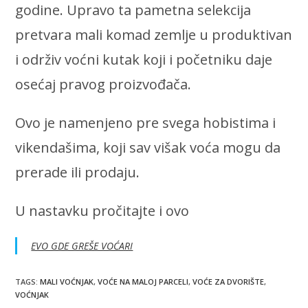
godine. Upravo ta pametna selekcija
pretvara mali komad zemlje u produktivan
i održiv voćni kutak koji i početniku daje
osećaj pravog proizvođača.
Ovo je namenjeno pre svega hobistima i
vikendašima, koji sav višak voća mogu da
prerade ili prodaju.
U nastavku pročitajte i ovo
EVO GDE GREŠE VOĆARI
TAGS
:
MALI VOĆNJAK
,
VOĆE NA MALOJ PARCELI
,
VOĆE ZA DVORIŠTE
,
VOĆNJAK