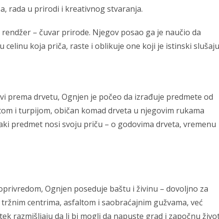
 rada u prirodi i kreativnog stvaranja.
 rendžer – čuvar prirode. Njegov posao ga je naučio da
linu koja priča, raste i oblikuje one koji je istinski slušaju
bavi prema drvetu, Ognjen je počeo da izrađuje predmete od
etom i turpijom, običan komad drveta u njegovim rukama
 Svaki predmet nosi svoju priču – o godovima drveta, vremenu
joprivredom, Ognjen poseduje baštu i živinu – dovoljno za
n tržnim centrima, asfaltom i saobraćajnim gužvama, već
 razmišljaju da li bi mogli da napuste grad i započnu živo