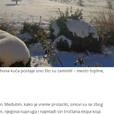
hova kuća postaje ono što su zamislili – mesto topline,
on. Međutim, kako je vreme prolazilo, sinovi su se zbog
en, njegova supruga i najmlađi sin tročlana ekipa koja