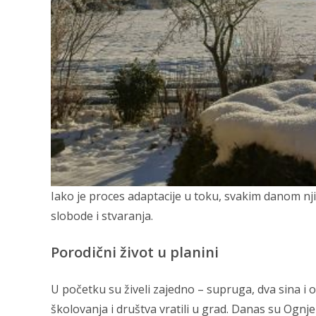
Iako je proces adaptacije u toku, svakim danom nji
slobode i stvaranja.
Porodični život u planini
U početku su živeli zajedno – supruga, dva sina i 
školovanja i društva vratili u grad. Danas su Ognj