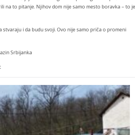
li na to pitanje. Njihov dom nije samo mesto boravka – to j
 stvaraju i da budu svoji. Ovo nije samo priča o promeni
gazin Srbijanka
t