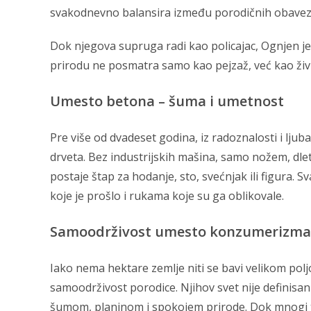
svakodnevno balansira između porodičnih obaveza,
Dok njegova supruga radi kao policajac, Ognjen je
prirodu ne posmatra samo kao pejzaž, već kao živu ce
Umesto betona – šuma i umetnost
Pre više od dvadeset godina, iz radoznalosti i lju
drveta. Bez industrijskih mašina, samo nožem, dl
postaje štap za hodanje, sto, svećnjak ili figura.
koje je prošlo i rukama koje su ga oblikovale.
Samoodrživost umesto konzumerizma
Iako nema hektare zemlje niti se bavi velikom pol
samoodrživost porodice. Njihov svet nije definisa
šumom, planinom i spokojem prirode. Dok mnogi tek