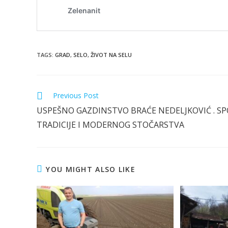
TAGS
:
GRAD
,
SELO
,
ŽIVOT NA SELU
Read
Previous Post
more
USPEŠNO GAZDINSTVO BRAĆE NEDELJKOVIĆ . SP
articles
TRADICIJE I MODERNOG STOČARSTVA
YOU MIGHT ALSO LIKE