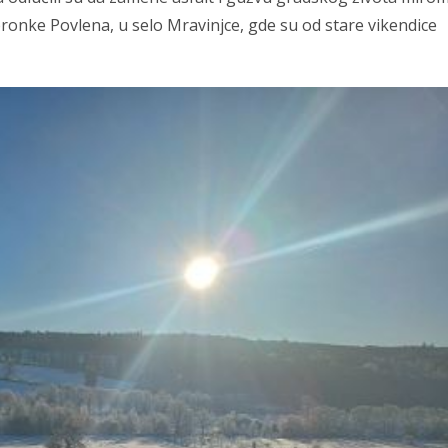
obronke Povlena, u selo Mravinjce, gde su od stare vikendice