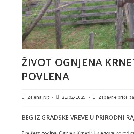
ŽIVOT OGNJENA KRNE
POVLENA
Post
Post
Post
Zelena Nit
22/02/2025
Zabavne priče sa
author:
published:
category:
BEG IZ GRADSKE VREVE U PRIRODNI RA
Pre šest godina, Ognjen Krnetić i njegova porodic