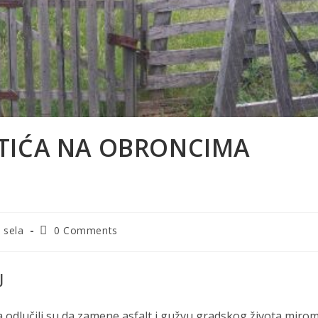
TIĆA NA OBRONCIMA
Post
 sela
0 Comments
comments:
J
a odlučili su da zamene asfalt i gužvu gradskog života miro