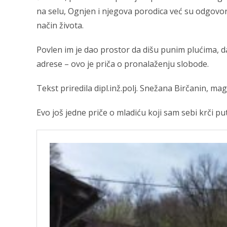
na selu, Ognjen i njegova porodica već su odgovori
način života.
Povlen im je dao prostor da dišu punim plućima, da
adrese – ovo je priča o pronalaženju slobode.
Tekst priredila dipl.inž.polj. Snežana Birčanin, ma
Evo još jedne priče o mladiću koji sam sebi krči pu