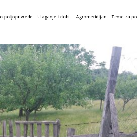
vo poljoprivrede
Ulaganje i dobit
Agromeridijan
Teme za po