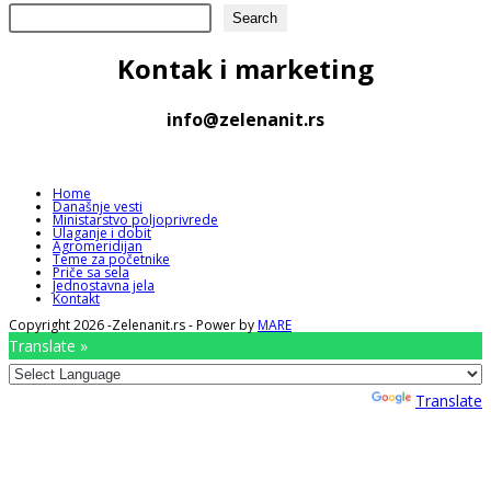
Search
Kontak
i marketing
info@zelenanit.rs
Home
Današnje vesti
Ministarstvo poljoprivrede
Ulaganje i dobit
Agromeridijan
Teme za početnike
Priče sa sela
Jednostavna jela
Kontakt
Copyright 2026 -Zelenanit.rs - Power by
MARE
Translate »
Powered by
Translate