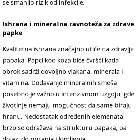
se smanjio rizik od infekcije.
Ishrana i mineralna ravnoteža za zdrave
papke
Kvalitetna ishrana značajno utiče na zdravlje
papaka. Papci kod koza biće čvršći kada
obrok sadrži dovoljno vlakana, minerala i
vitamina. Dodavanje mineralnih smeša
posebno je važno u intenzivnom uzgoju, gde
životinje nemaju mogućnost da same biraju
hranu. Nedostatak određenih elemenata
brzo se odražava na strukturu papaka, pa
dolazi do pucanja i lomljenja.