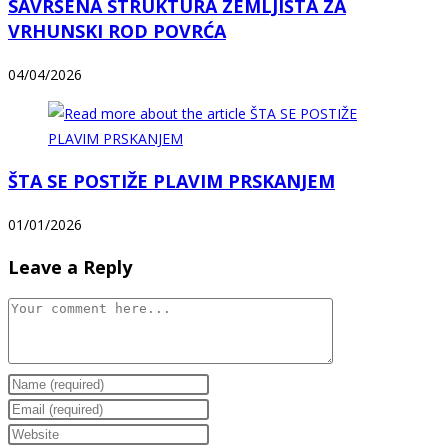
SAVRŠENA STRUKTURA ZEMLJIŠTA ZA
VRHUNSKI ROD POVRĆA
04/04/2026
ŠTA SE POSTIŽE PLAVIM PRSKANJEM
01/01/2026
Leave a Reply
Comment
Enter
your
Enter
name
your
Enter