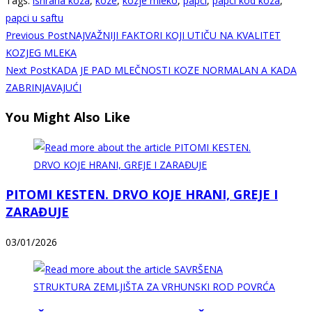
Tags
:
ishrana koza
,
koze
,
kozje mleko
,
papci
,
papci kod koza
,
papci u saftu
Read
Previous Post
NAJVAŽNIJI FAKTORI KOJI UTIČU NA KVALITET
more
KOZJEG MLEKA
Next Post
KADA JE PAD MLEČNOSTI KOZE NORMALAN A KADA
articles
ZABRINJAVAJUĆI
You Might Also Like
PITOMI KESTEN. DRVO KOJE HRANI, GREJE I
ZARAĐUJE
03/01/2026