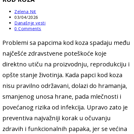
Post
Zelena Nit
author:
Post
03/04/2026
published:
Post
Današnje vesti
category:
Post
0 Comments
comments:
Problemi sa papcima kod koza spadaju među
najčešće zdravstvene poteškoće koje
direktno utiču na proizvodnju, reprodukciju i
opšte stanje životinja. Kada papci kod koza
nisu pravilno održavani, dolazi do hramanja,
smanjenog unosa hrane, pada mlečnosti i
povećanog rizika od infekcija. Upravo zato je
preventiva najvažniji korak u očuvanju
zdravih i funkcionalnih papaka, jer se većina