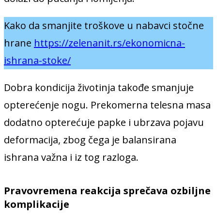
Kako da smanjite troškove u nabavci stočne
hrane
https://zelenanit.rs/ekonomicna-
ishrana-stoke/
Dobra kondicija životinja takođe smanjuje
opterećenje nogu. Prekomerna telesna masa
dodatno opterećuje papke i ubrzava pojavu
deformacija, zbog čega je balansirana
ishrana važna i iz tog razloga.
Pravovremena reakcija sprečava ozbiljne
komplikacije