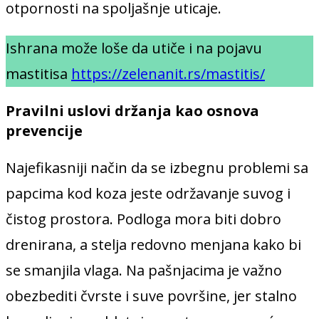
otpornosti na spoljašnje uticaje.
Ishrana može loše da utiče i na pojavu
mastitisa
https://zelenanit.rs/mastitis/
Pravilni uslovi držanja kao osnova
prevencije
Najefikasniji način da se izbegnu problemi sa
papcima kod koza jeste održavanje suvog i
čistog prostora. Podloga mora biti dobro
drenirana, a stelja redovno menjana kako bi
se smanjila vlaga. Na pašnjacima je važno
obezbediti čvrste i suve površine, jer stalno