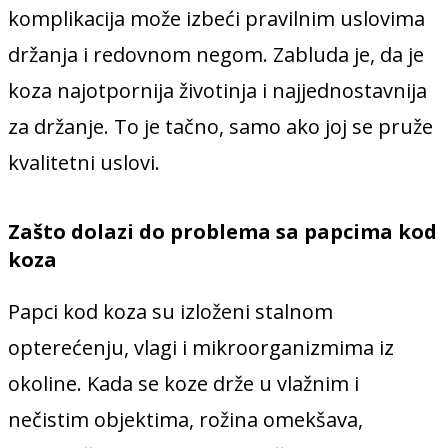
komplikacija može izbeći pravilnim uslovima
držanja i redovnom negom. Zabluda je, da je
koza najotpornija životinja i najjednostavnija
za držanje. To je tačno, samo ako joj se pruže
kvalitetni uslovi.
Zašto dolazi do problema sa papcima kod
koza
Papci kod koza su izloženi stalnom
opterećenju, vlagi i mikroorganizmima iz
okoline. Kada se koze drže u vlažnim i
nečistim objektima, rožina omekšava,