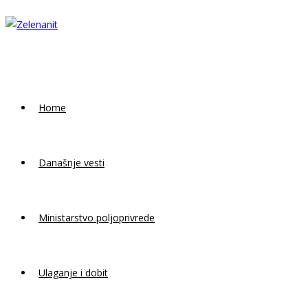
Skip
to
content
Home
Današnje vesti
Ministarstvo poljoprivrede
Ulaganje i dobit