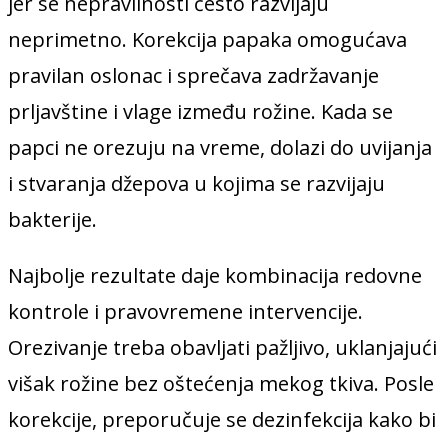
jer se nepravilnosti često razvijaju
neprimetno. Korekcija papaka omogućava
pravilan oslonac i sprečava zadržavanje
prljavštine i vlage između rožine. Kada se
papci ne orezuju na vreme, dolazi do uvijanja
i stvaranja džepova u kojima se razvijaju
bakterije.
Najbolje rezultate daje kombinacija redovne
kontrole i pravovremene intervencije.
Orezivanje treba obavljati pažljivo, uklanjajući
višak rožine bez oštećenja mekog tkiva. Posle
korekcije, preporučuje se dezinfekcija kako bi