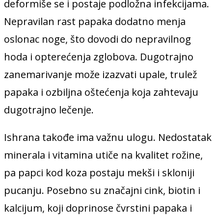
deformiše se i postaje podložna infekcijama.
Nepravilan rast papaka dodatno menja
oslonac noge, što dovodi do nepravilnog
hoda i opterećenja zglobova. Dugotrajno
zanemarivanje može izazvati upale, trulež
papaka i ozbiljna oštećenja koja zahtevaju
dugotrajno lečenje.
Ishrana takođe ima važnu ulogu. Nedostatak
minerala i vitamina utiče na kvalitet rožine,
pa papci kod koza postaju mekši i skloniji
pucanju. Posebno su značajni cink, biotin i
kalcijum, koji doprinose čvrstini papaka i