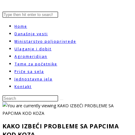
Search
Press
website
this
Escape
Home
website
to
Današnje vesti
close
Ministarstvo poljoprivrede
search
the
Ulaganje i dobit
search
Agromeridijan
panel.
Teme za početnike
Priče sa sela
Jednostavna jela
Kontakt
Search
this
website
KAKO IZBEĆI PROBLEME SA PAPCIMA
KOD KOZA