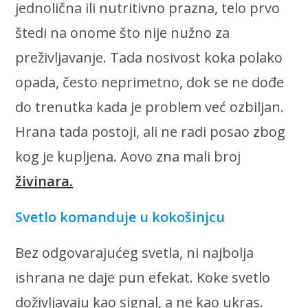
jednolična ili nutritivno prazna, telo prvo
štedi na onome što nije nužno za
preživljavanje. Tada nosivost koka polako
opada, često neprimetno, dok se ne dođe
do trenutka kada je problem već ozbiljan.
Hrana tada postoji, ali ne radi posao zbog
kog je kupljena. Aovo zna mali broj
živinara.
Svetlo komanduje u kokošinjcu
Bez odgovarajućeg svetla, ni najbolja
ishrana ne daje pun efekat. Koke svetlo
doživljavaju kao signal, a ne kao ukras.