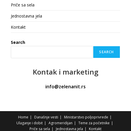
Priče sa sela
Jednostavna jela
Kontakt
Search
SEARCH
Kontak
i marketing
info@zelenanit.rs
Home
Današnje vesti
Ministarstvo poljoprivrede
Ulaganje i dobit
Agromeridijan
Teme za početnike
Priče sa sela
Jednostavna jela
Kontakt