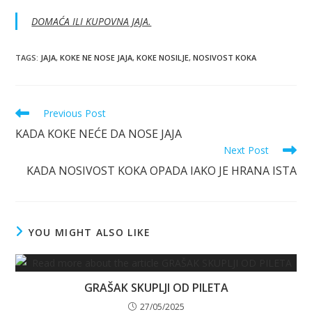
DOMAĆA ILI KUPOVNA JAJA.
TAGS
:
JAJA
,
KOKE NE NOSE JAJA
,
KOKE NOSILJE
,
NOSIVOST KOKA
Read
Previous Post
more
KADA KOKE NEĆE DA NOSE JAJA
articles
Next Post
KADA NOSIVOST KOKA OPADA IAKO JE HRANA ISTA
YOU MIGHT ALSO LIKE
GRAŠAK SKUPLJI OD PILETA
27/05/2025