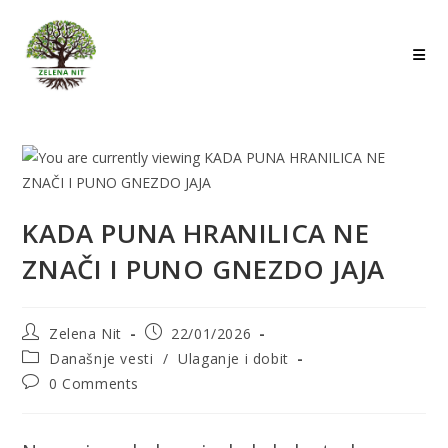
Skip
to
content
KADA PUNA HRANILICA NE
ZNAČI I PUNO GNEZDO JAJA
Post
Post
Zelena Nit
22/01/2026
author:
published:
Post
Današnje vesti
/
Ulaganje i dobit
category:
Post
0 Comments
comments: