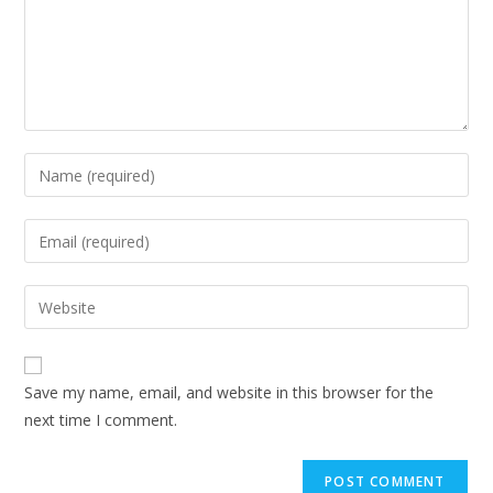
Enter
your
name
Enter
or
your
username
email
Enter
to
address
your
comment
to
website
comment
URL
Save my name, email, and website in this browser for the
(optional)
next time I comment.