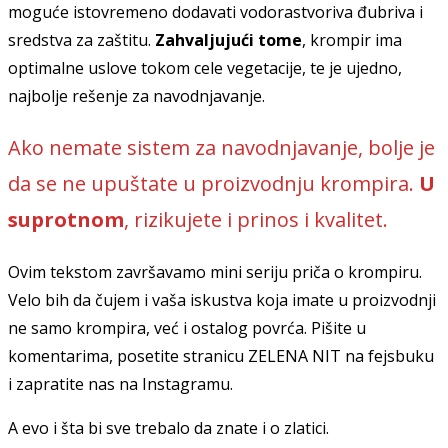
moguće istovremeno dodavati vodorastvoriva đubriva i
sredstva za zaštitu.
Zahvaljujući tome
, krompir ima
optimalne uslove tokom cele vegetacije, te je ujedno,
najbolje rešenje za navodnjavanje.
Ako nemate sistem za navodnjavanje, bolje je
da se ne upuštate u proizvodnju krompira.
U
suprotnom
, rizikujete i prinos i kvalitet.
Ovim tekstom završavamo mini seriju priča o krompiru.
Velo bih da čujem i vaša iskustva koja imate u proizvodnji
ne samo krompira, već i ostalog povrća. Pišite u
komentarima, posetite stranicu ZELENA NIT na fejsbuku
i zapratite nas na Instagramu.
A evo i šta bi sve trebalo da znate i o zlatici.