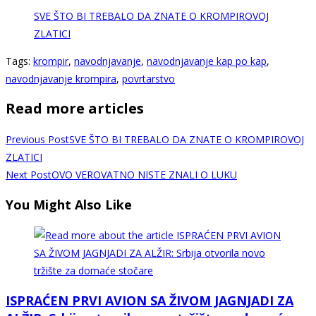
SVE ŠTO BI TREBALO DA ZNATE O KROMPIROVOJ
ZLATICI
Tags
:
krompir
,
navodnjavanje
,
navodnjavanje kap po kap
,
navodnjavanje krompira
,
povrtarstvo
Read more articles
Previous Post
SVE ŠTO BI TREBALO DA ZNATE O KROMPIROVOJ
ZLATICI
Next Post
OVO VEROVATNO NISTE ZNALI O LUKU
You Might Also Like
ISPRAĆEN PRVI AVION SA ŽIVOM JAGNJADI ZA