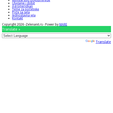
Ministarstvo poljoprivrede
Ulaganje i dobit
Agromeridijan
Teme za početnike
Priče sa sela
Jednostavna jela
Kontakt
Copyright 2026 -Zelenanit.rs - Power by
MARE
Translate »
Powered by
Translate