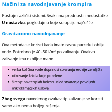
Načini za navodnjavanje krompira
Postoje različiti sistemi. Svaki ima prednosti i nedostatke.
U nastavku
, pogledajmo koje su opcije najčešće.
Gravitaciono navodnjavanje
Ova metoda se koristi kada imate ravnu parcelu i obilje
vode. Potrebno je 40–50 l/m² po zalivanju. Ovakvo
zalivanje ima ozbiljne mane.
velika količina vode doprinosi stvaranju erozije zemljišta
otkrivanje krtola koje pozelene
širenje bakterijskih bolesti usled stvaranja povoljnih
mikroklimatskih uslova
Zbog svega
navedenog ovakav tip zalivanje se koristi
samo ako nema boljeg rešenja.