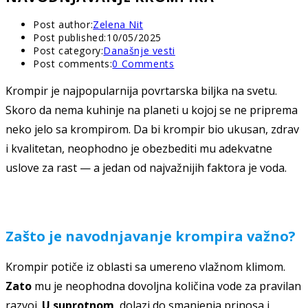
Post author:
Zelena Nit
Post published:
10/05/2025
Post category:
Današnje vesti
Post comments:
0 Comments
Krompir je najpopularnija povrtarska biljka na svetu.
Skoro da nema kuhinje na planeti u kojoj se ne priprema
neko jelo sa krompirom. Da bi krompir bio ukusan, zdrav
i kvalitetan, neophodno je obezbediti mu adekvatne
uslove za rast — a jedan od najvažnijih faktora je voda.
Zašto je navodnjavanje krompira važno?
Krompir potiče iz oblasti sa umereno vlažnom klimom.
Zato
mu je neophodna dovoljna količina vode za pravilan
razvoj.
U suprotnom
, dolazi do smanjenja prinosa i