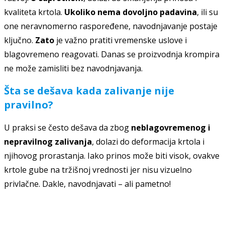
kvaliteta krtola.
Ukoliko nema dovoljno padavina
, ili su
one neravnomerno raspoređene, navodnjavanje postaje
ključno.
Zato
je važno pratiti vremenske uslove i
blagovremeno reagovati. Danas se proizvodnja krompira
ne može zamisliti bez navodnjavanja.
Šta se dešava kada zalivanje nije
pravilno?
U praksi se često dešava da zbog
neblagovremenog i
nepravilnog zalivanja
, dolazi do deformacija krtola i
njihovog prorastanja. Iako prinos može biti visok, ovakve
krtole gube na tržišnoj vrednosti jer nisu vizuelno
privlačne. Dakle, navodnjavati – ali pametno!