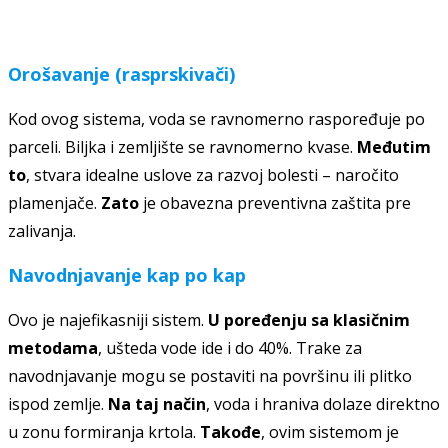
Orošavanje (rasprskivači)
Kod ovog sistema, voda se ravnomerno raspoređuje po
parceli. Biljka i zemljište se ravnomerno kvase.
Međutim
to
, stvara idealne uslove za razvoj bolesti – naročito
plamenjače.
Zato
je obavezna preventivna zaštita pre
zalivanja.
Navodnjavanje kap po kap
Ovo je najefikasniji sistem.
U poređenju sa klasičnim
metodama
, ušteda vode ide i do 40%. Trake za
navodnjavanje mogu se postaviti na površinu ili plitko
ispod zemlje.
Na taj način
, voda i hraniva dolaze direktno
u zonu formiranja krtola.
Takođe
, ovim sistemom je