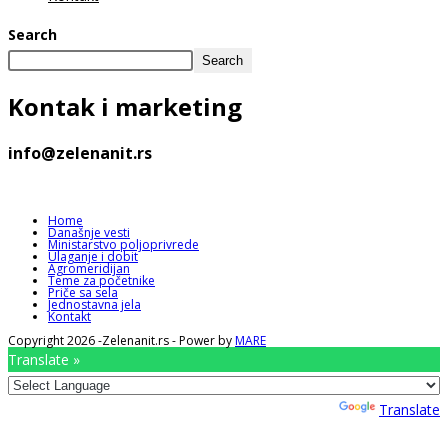
Search
Search
Kontak
i marketing
info@zelenanit.rs
Home
Današnje vesti
Ministarstvo poljoprivrede
Ulaganje i dobit
Agromeridijan
Teme za početnike
Priče sa sela
Jednostavna jela
Kontakt
Copyright 2026 -Zelenanit.rs - Power by
MARE
Translate »
Powered by
Translate