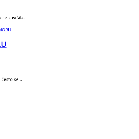
e završila.…
RU
 često se…