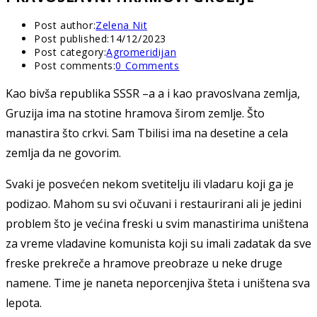
Post author:
Zelena Nit
Post published:
14/12/2023
Post category:
Agromeridijan
Post comments:
0 Comments
Kao bivša republika SSSR –a a i kao pravoslvana zemlja,
Gruzija ima na stotine hramova širom zemlje. Što
manastira što crkvi. Sam Tbilisi ima na desetine a cela
zemlja da ne govorim.
Svaki je posvećen nekom svetitelju ili vladaru koji ga je
podizao. Mahom su svi očuvani i restaurirani ali je jedini
problem što je većina freski u svim manastirima uništena
za vreme vladavine komunista koji su imali zadatak da sve
freske prekreče a hramove preobraze u neke druge
namene. Time je naneta neporcenjiva šteta i uništena sva
lepota.