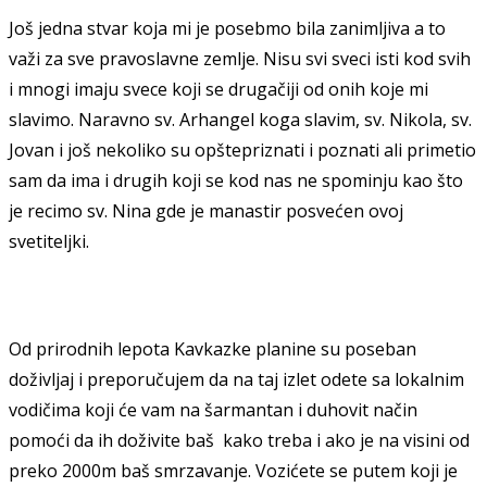
Još jedna stvar koja mi je posebmo bila zanimljiva a to
važi za sve pravoslavne zemlje. Nisu svi sveci isti kod svih
i mnogi imaju svece koji se drugačiji od onih koje mi
slavimo. Naravno sv. Arhangel koga slavim, sv. Nikola, sv.
Jovan i još nekoliko su opštepriznati i poznati ali primetio
sam da ima i drugih koji se kod nas ne spominju kao što
je recimo sv. Nina gde je manastir posvećen ovoj
svetiteljki.
Od prirodnih lepota Kavkazke planine su poseban
doživljaj i preporučujem da na taj izlet odete sa lokalnim
vodičima koji će vam na šarmantan i duhovit način
pomoći da ih doživite baš kako treba i ako je na visini od
preko 2000m baš smrzavanje. Vozićete se putem koji je