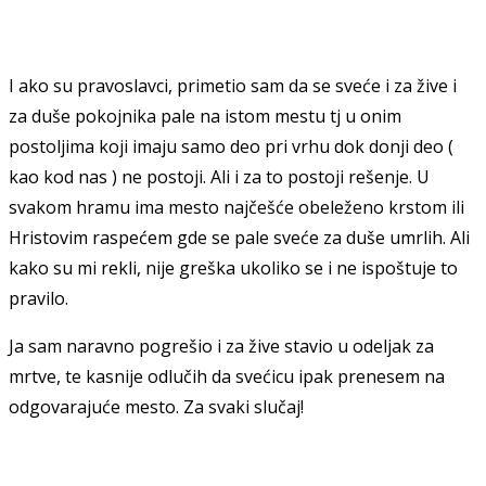
I ako su pravoslavci, primetio sam da se sveće i za žive i
za duše pokojnika pale na istom mestu tj u onim
postoljima koji imaju samo deo pri vrhu dok donji deo (
kao kod nas ) ne postoji. Ali i za to postoji rešenje. U
svakom hramu ima mesto najčešće obeleženo krstom ili
Hristovim raspećem gde se pale sveće za duše umrlih. Ali
kako su mi rekli, nije greška ukoliko se i ne ispoštuje to
pravilo.
Ja sam naravno pogrešio i za žive stavio u odeljak za
mrtve, te kasnije odlučih da svećicu ipak prenesem na
odgovarajuće mesto. Za svaki slučaj!