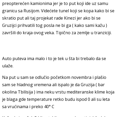
preopterećen kamionima jer je to put koji ide uz samu
granicu sa Rusijom. Videćete tunel koji se kopa kako bi se
skratio put ali taj projekat rade Kinezi jer ako bi se
Gruzijci prihvatili tog posla ne bi ga ( kako sami kažu )
završili do kraja ovog veka. Tipično za zemlje u tranziciji.
Auto puteva ima malo i to je tek u šta bi trebalo da se
ulaže.
Na put u sam se odlučio početkom novembra i plašio
sam se hladnog vremena ali ispalo je da Gruzija ( bar
okolina Tbilisija ) ima neku vrstu mediteranske klime koja
je blaga gde temperature retko budu ispod 0 ali su leta
sa vrućinama i preko 40° C