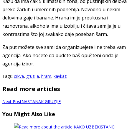
Kažu da ima čak 5 klimatskih zona, od pustinjskih delova
preko žarkih i umerenih podneblja. Navodno u nekim
delovima gaje i banane. Hrana im je preukusna i
raznovrsna, alkohola ima u izobilju i čitava zemlja je u
kontrastima što joj svakako daje poseban šarm.
Za put možete sve sami da organizuejete i ne treba vam
agencija. Ako hoćete da budete baš opušteni onda je
agencija izbor.
Tags
:
crkva
,
gruzija
,
hram
,
kavkaz
Read more articles
Next Post
NASTANAK GRUZIJE
You Might Also Like