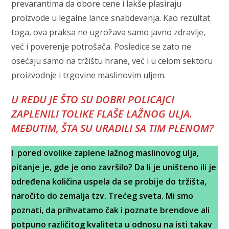
prevarantima da obore cene i lakše plasiraju
proizvode u legalne lance snabdevanja. Kao rezultat
toga, ova praksa ne ugrožava samo javno zdravlje,
već i poverenje potrošača. Posledice se zato ne
osećaju samo na tržištu hrane, već i u celom sektoru
proizvodnje i trgovine maslinovim uljem.
U REDU JE ŠTO SU DOBRI POLICAJCI
ZAPLENILI TOLIKE FLAŠE LAŽNOG ULJA.
MEĐUTIM, ŠTA SU URADILI SA TIM PLENOM?
I pored ovolike zaplene lažnog maslinovog ulja,
pitanje je, gde je ono završilo? Da li je uništeno ili je
određena količina uspela da se probije do tržišta,
naročito do zemalja tzv. Trećeg sveta. Mi smo
poznati, da prihvatamo čak i poznate brendove ali
potpuno različitog kvaliteta u odnosu na isti takav