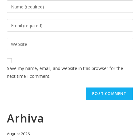
Enter
your
name
Enter
or
your
username
email
Enter
to
address
your
comment
to
website
comment
URL
Save my name, email, and website in this browser for the
(optional)
next time I comment.
Arhiva
August 2026