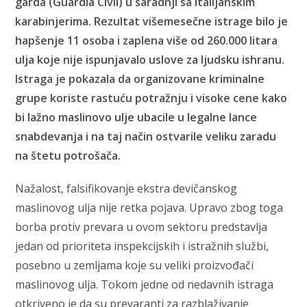
garda (Guardia Civil) u saradnji sa italijanskim
karabinjerima. Rezultat višemesečne istrage bilo je
hapšenje 11 osoba i zaplena više od 260.000 litara
ulja koje nije ispunjavalo uslove za ljudsku ishranu.
Istraga je pokazala da organizovane kriminalne
grupe koriste rastuću potražnju i visoke cene kako
bi lažno maslinovo ulje ubacile u legalne lance
snabdevanja i na taj način ostvarile veliku zaradu
na štetu potrošača.
Nažalost, falsifikovanje ekstra devičanskog
maslinovog ulja nije retka pojava. Upravo zbog toga
borba protiv prevara u ovom sektoru predstavlja
jedan od prioriteta inspekcijskih i istražnih službi,
posebno u zemljama koje su veliki proizvođači
maslinovog ulja. Tokom jedne od nedavnih istraga
otkriveno je da su prevaranti za razblaživanje