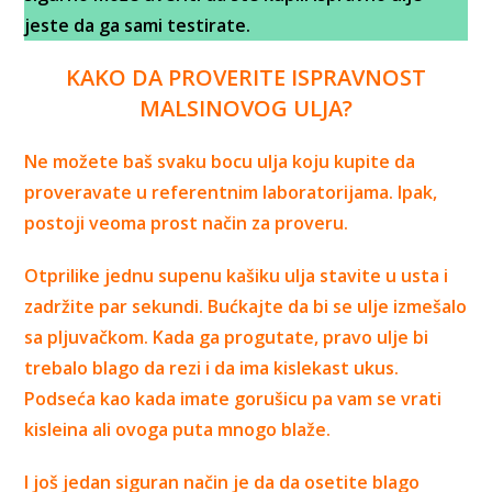
jeste da ga sami testirate.
KAKO DA PROVERITE ISPRAVNOST
MALSINOVOG ULJA?
Ne možete baš svaku bocu ulja koju kupite da
proveravate u referentnim laboratorijama. Ipak,
postoji veoma prost način za proveru.
Otprilike jednu supenu kašiku ulja stavite u usta i
zadržite par sekundi. Bućkajte da bi se ulje izmešalo
sa pljuvačkom. Kada ga progutate, pravo ulje bi
trebalo blago da rezi i da ima kislekast ukus.
Podseća kao kada imate gorušicu pa vam se vrati
kisleina ali ovoga puta mnogo blaže.
I još jedan siguran način je da da osetite blago