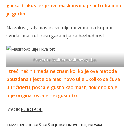
gorkast ukus jer pravo maslinovo ulje bi trebalo da
je gorko.
Na žalost, falš maslinovo ulje možemo da kupimo
svuda i marketi nisu garancija za bezbednost.
Proverite kvalitet maslinovog ulja.
I treći način ( mada ne znam koliko je ova metoda
pouzdana ) jeste da maslinovo ulje ukoliko se čuva
u frižideru, postaje gusto kao mast, dok ono koje
nije original ostaje nezgusnuto.
IZVOR
EUROPOL
TAGS
:
EUROPOL
,
FALŠ
,
FALŠ ULJE
,
MASLINOVO ULJE
,
PREVARA