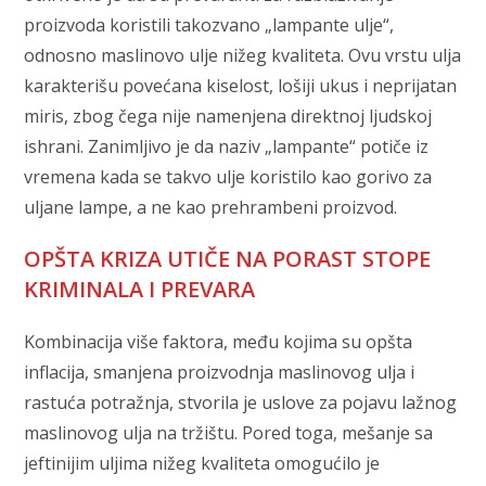
proizvoda koristili takozvano „lampante ulje“,
odnosno maslinovo ulje nižeg kvaliteta. Ovu vrstu ulja
karakterišu povećana kiselost, lošiji ukus i neprijatan
miris, zbog čega nije namenjena direktnoj ljudskoj
ishrani. Zanimljivo je da naziv „lampante“ potiče iz
vremena kada se takvo ulje koristilo kao gorivo za
uljane lampe, a ne kao prehrambeni proizvod.
OPŠTA KRIZA UTIČE NA PORAST STOPE
KRIMINALA I PREVARA
Kombinacija više faktora, među kojima su opšta
inflacija, smanjena proizvodnja maslinovog ulja i
rastuća potražnja, stvorila je uslove za pojavu lažnog
maslinovog ulja na tržištu. Pored toga, mešanje sa
jeftinijim uljima nižeg kvaliteta omogućilo je