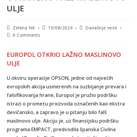
ULJE
Post
Post
Post
Zelena Nit
15/08/2024
Današnje vesti
author:
published:
category:
Post
0 Comments
comments:
EUROPOL OTKRIO LAŽNO MASLINOVO
ULJE
U okviru operacije OPSON, jedne od najvećih
evropskih akcija usmerenih na suzbijanje prevara i
falsifikovanja hrane, Europol je pružio podršku
istrazi o prometu proizvoda označenih kao ekstra
devičansko, a zapravo je u pitanju bilo falš
maslinovo ulje. Akciju je, uz finansijsku podršku
programa EMPACT, predvodila španska Civilna