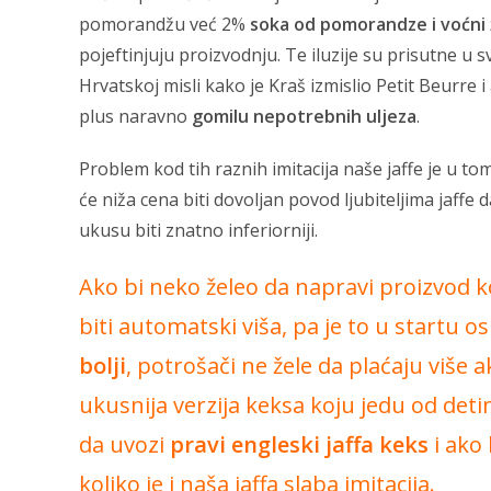
pomorandžu već 2%
soka od pomorandze i voćni 
pojeftinjuju proizvodnju. Te iluzije su prisutne u
Hrvatskoj misli kako je Kraš izmislio Petit Beurre i
plus naravno
gomilu nepotrebnih uljeza
.
Problem kod tih raznih imitacija naše jaffe je u tom
će niža cena biti dovoljan povod ljubiteljima jaffe d
ukusu biti znatno inferiorniji.
Ako bi neko želeo da napravi proizvod koj
biti automatski viša, pa je to u startu o
bolji
, potrošači ne žele da plaćaju više 
ukusnija verzija keksa koju jedu od det
da uvozi
pravi engleski jaffa keks
i ako 
koliko je i naša jaffa slaba imitacija.