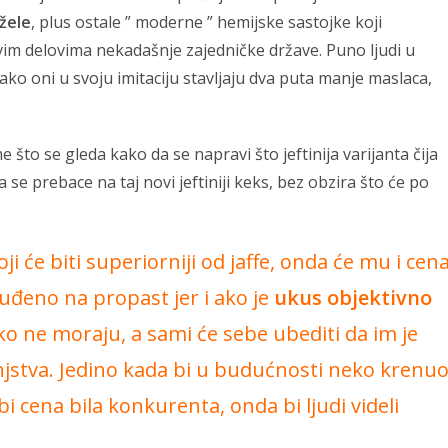
žele
, plus ostale ” moderne ” hemijske sastojke koji
 svim delovima nekadašnje zajedničke države. Puno ljudi u
 ako oni u svoju imitaciju stavljaju dva puta manje maslaca,
e što se gleda kako da se napravi što jeftinija varijanta čija
a se prebace na taj novi jeftiniji keks, bez obzira što će po
i će biti superiorniji od jaffe, onda će mu i cen
suđeno na propast jer i ako je
ukus objektivno
ako ne moraju, a sami će sebe ubediti da im je
injstva. Jedino kada bi u budućnosti neko krenu
bi cena bila konkurenta, onda bi ljudi videli