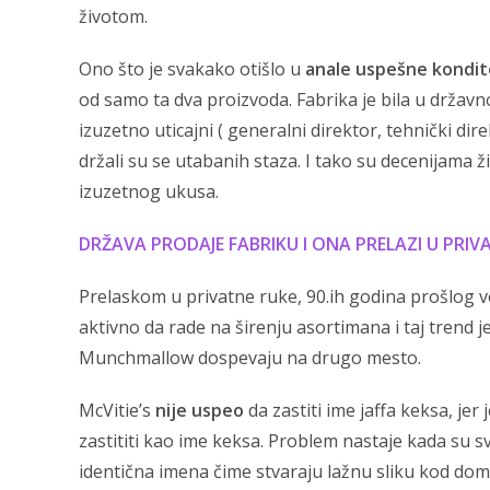
životom.
Ono što je svakako otišlo u
anale uspešne kondit
od samo ta dva proizvoda. Fabrika je bila u državnom
izuzetno uticajni ( generalni direktor, tehnički direkt
držali su se utabanih staza. I tako su decenijama ž
izuzetnog ukusa.
DRŽAVA PRODAJE FABRIKU I ONA PRELAZI U PRIV
Prelaskom u privatne ruke, 90.ih godina prošlog v
aktivno da rade na širenju asortimana i taj trend j
Munchmallow dospevaju na drugo mesto.
McVitie’s
nije uspeo
da zastiti ime jaffa keksa, je
zastititi kao ime keksa. Problem nastaje kada su s
identična imena čime stvaraju lažnu sliku kod dom