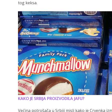
tog keksa.
KAKO JE SRBIJA PROIZVODILA JAFU?
Većina potrošača u Srbiji misli kako je Crvenka izmi