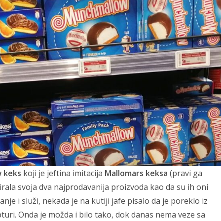
 keks
koji je jeftina imitacija
Mallomars keksa
(pravi ga
irala svoja dva najprodavanija proizvoda kao da su ih oni
nje i služi, nekada je na kutiji jafe pisalo da je poreklo iz
pturi. Onda je možda i bilo tako, dok danas nema veze sa