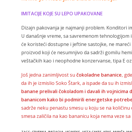
IMITACIJE KOJE SU LEPO UPAKOVANE
Dizajn pakovanja je najmanji problem. Konditori im
U današnje vreme, sa savremenom tehnologijom i t
će koristeći dostupne i jeftine sastojke, ne mareć
proizvod koji će nesumnjivo da sadrži gomilu hemi
veštačkih kao i neophodne konzervanse, tipa E ozn
Još jedna zanimljivost su
čokoladne bananice
, gd
da ih je izmislio Soko Štark, a ispade da su ih izmisl
banane prelivali čokoladom i davali ih vojnicim
bananicom kako bi podmirili energetske potrebe
sadrže neku penastu smesu u koju se na količinu o
smesa zaličila na kao bananicu koja nema veze sa
TAGS
:
CRVENKA
,
IMITACIJA
,
JAFAKEKS
,
JAFFA CAKES
,
KEKS
,
MANČA
,
MA