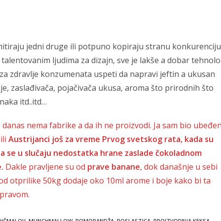
itiraju jedni druge ili potpuno kopiraju stranu konkurenciju
alentovanim ljudima za dizajn, sve je lakše a dobar tehnol
i za zdravlje konzumenata uspeti da napravi jeftin a ukusan
je, zaslađivača, pojačivača ukusa, aroma što prirodnih što
aka itd..itd…
e danas nema fabrike a da ih ne proizvodi. Ja sam bio ubeđe
ili
Austrijanci još za vreme Prvog svetskog rata, kada su
a da se u slučaju nedostatka hrane zaslade čokoladnom
.
Dakle pravljene su od
prave banane
, dok današnje u sebi
d otprilike 50kg dodaje oko 10ml arome i boje kako bi ta
 pravom.
NČMALOV
,
MUNCHMALLOW
,
POMORANDŽA
,
POSLASTICA
,
PROIZVODNJA KEKSA
,