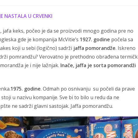
comments:
JE NASTALA U CRVENKI
, jafa keks, počeo je da se proizvodi mnogo godina pre no
ngleska gde je kompanija McVitie’s
1927. godine
počela sa
akes koji u sebi (logično) sadrži
jaffa pomorandže
. Iskreno
 sadrži pomrandžu? Verovatno je prethodno obrađena termičk
omorandža je i nije lažnjak.
Inače, jaffa je sorta pomorandži
enka.
1975. godine
. Odmah po osnivanju su počeli da prave
im stoji u nazivu kompanije. Sve bi to bilo u redu da ne
šte ne sadrži glavni sastojak. Jaffa pomorandžu.