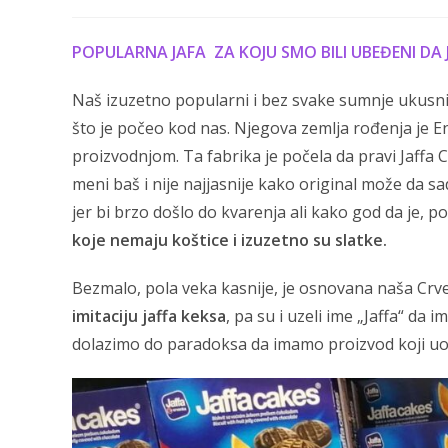
author:
published:
category:
POPULARNA JAFA ZA KOJU SMO BILI UBEĐENI DA 
Naš izuzetno popularni i bez svake sumnje ukusni
što je počeo kod nas. Njegova zemlja rođenja je E
proizvodnjom. Ta fabrika je počela da pravi Jaffa C
meni baš i nije najjasnije kako original može da
jer bi brzo došlo do kvarenja ali kako god da je, p
koje nemaju koštice i izuzetno su slatke.
Bezmalo, pola veka kasnije, je osnovana naša Crv
imitaciju jaffa keksa
, pa su i uzeli ime „Jaffa“ da 
dolazimo do paradoksa da imamo proizvod koji uop