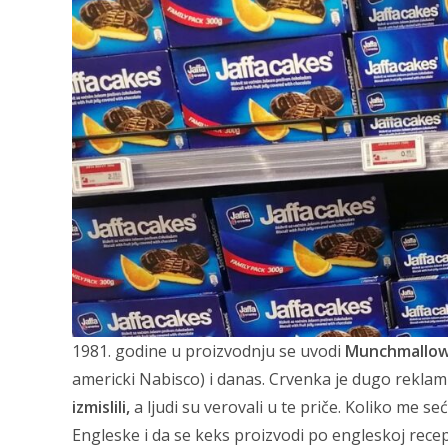
1981. godine u proizvodnju se uvodi
Munchmallow
americki Nabisco) i danas. Crvenka je dugo reklam
izmislili,
a ljudi su verovali u te priče. Koliko me seća
Engleske i da se keks proizvodi po engleskoj rece