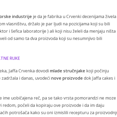
orske industrije
je da je fabrika u Crvenki decenijama živela
 vlasništvu, držalo je par ljudi na pozicijama koji su bili
or i šefica laboratorije ) ali koji nisu želeli da menjaju ništa 
iveli od samo ta dva proizvoda koji su nesumnjivo bili
ATNE RUKE
eka, Jaffa Crvenka dovodi
mlade stručnjake
koji počinju
e zadržala i danas, uvodeći
nove proizvode
dok Jaffa cakes i
r je ime uobičajena reč, pa se tako vrsta pomorandzi ne moze
vi redom, počeli da kopiraju ove proizvode i da im daju
aćih potrošača kako su oni izmislili recepturu za proizvodnj