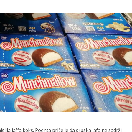
slila jaffa keks. Poenta priče je da srpska jafa ne sadrži