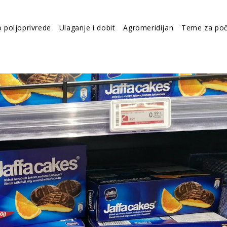
o poljoprivrede
Ulaganje i dobit
Agromeridijan
Teme za poč