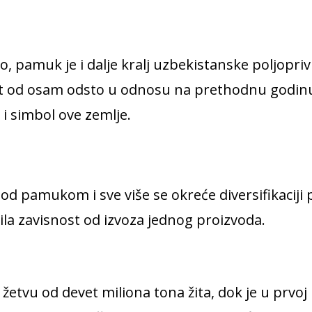
o, pamuk je i dalje kralj uzbekistanske poljopr
ast od osam odsto u odnosu na prethodnu godin
i simbol ove zemlje.
d pamukom i sve više se okreće diversifikaciji p
la zavisnost od izvoza jednog proizvoda.
etvu od devet miliona tona žita, dok je u prvoj