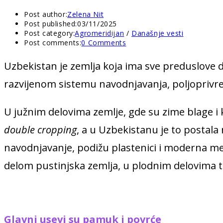
Post author:
Zelena Nit
Post published:
03/11/2025
Post category:
Agromeridijan
/
Današnje vesti
Post comments:
0 Comments
Uzbekistan je zemlja koja ima sve preduslove da
razvijenom sistemu navodnjavanja, poljoprivr
U južnim delovima zemlje, gde su zime blage i 
double cropping
, a u Uzbekistanu je to postal
navodnjavanje, podižu plastenici i moderna me
delom pustinjska zemlja, u plodnim delovima t
Glavni usevi su pamuk i povrće