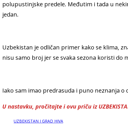
polupustinjske predele. Međutim i tada u nekim
jedan.
Uzbekistan je odličan primer kako se klima, zn
nisu samo broj jer se svaka sezona koristi d
Iako sam imao predrasuda i puno neznanja o ov
U nastavku, pročitajte i ovu priču iz UZBEKIST
UZBEKISTAN I GRAD HIVA