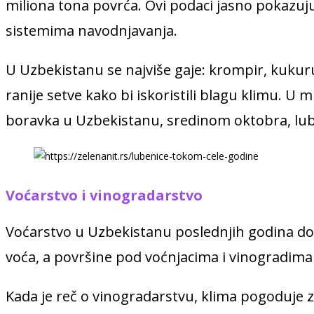
miliona tona povrća. Ovi podaci jasno pokazuju
sistemima navodnjavanja.
U Uzbekistanu se najviše gaje: krompir, kukuruz
ranije setve kako bi iskoristili blagu klimu. 
boravka u Uzbekistanu, sredinom oktobra, luben
Voćarstvo i vinogradarstvo
Voćarstvo u Uzbekistanu poslednjih godina doži
voća, a površine pod voćnjacima i vinogradima
Kada je reč o vinogradarstvu, klima pogoduje za