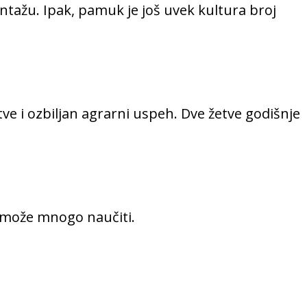
ntažu. Ipak, pamuk je još uvek kultura broj
ve i ozbiljan agrarni uspeh. Dve žetve godišnje
e može mnogo naučiti.