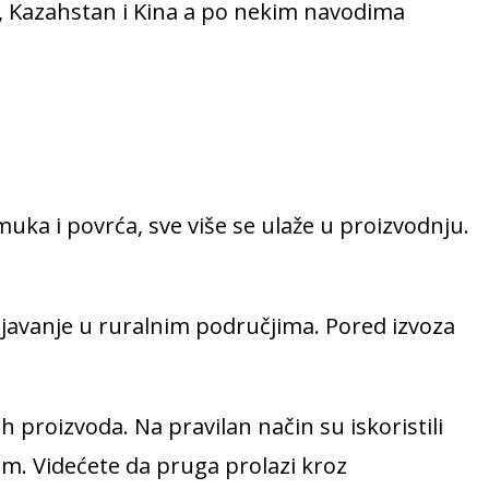
ija, Kazahstan i Kina a po nekim navodima
uka i povrća, sve više se ulaže u proizvodnju.
javanje u ruralnim područjima. Pored izvoza
proizvoda. Na pravilan način su iskoristili
om. Videćete da pruga prolazi kroz