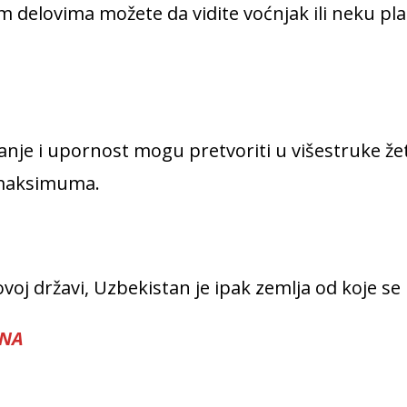
 delovima možete da vidite voćnjak ili neku pla
anje i upornost mogu pretvoriti u višestruke žet
o maksimuma.
oj državi, Uzbekistan je ipak zemlja od koje s
ANA