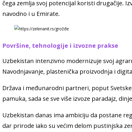
čega zemlja svoj potencijal koristi drugačije. 
navodno i u Emirate.
Površine, tehnologije i izvozne prakse
Uzbekistan intenzivno modernizuje svoj agrarni
Navodnjavanje, plastenička proizvodnja i digita
Država i međunarodni partneri, poput Svetske
pamuka, sada se sve više izvoze paradajz, dinje,
Uzbekistan danas ima ambiciju da postane regio
dar prirode iako su većim delom pustinjska ze