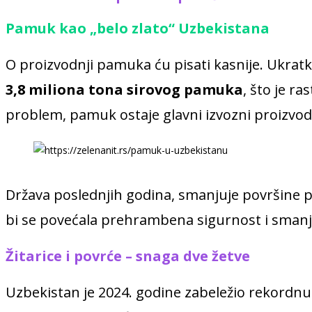
Pamuk kao „belo zlato“ Uzbekistana
O proizvodnji pamuka ću pisati kasnije. Ukratk
3,8 miliona tona sirovog pamuka
, što je r
problem, pamuk ostaje glavni izvozni proizvod 
Država poslednjih godina, smanjuje površine po
bi se povećala prehrambena sigurnost i smanji
Žitarice i povrće – snaga dve žetve
Uzbekistan je 2024. godine zabeležio rekordnu ž