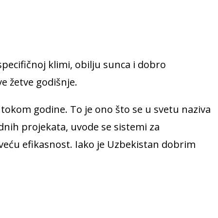
ecifičnoj klimi, obilju sunca i dobro
e žetve godišnje.
a tokom godine. To je ono što se u svetu naziva
dnih projekata, uvode se sistemi za
veću efikasnost. Iako je Uzbekistan dobrim