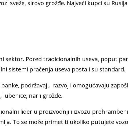
Izvozi sveže, sirovo grožđe. Najveći kupci su Rus
 sektor. Pored tradicionalnih useva, poput pam
lni sistemi praćenja useva postali su standard.
 banke, podržavaju razvoj i omogućavaju zapošl
 lubenice, nar i grožđe.
nalni lider u proizvodnji i izvozu prehrambenih 
mlja. To se može primetiti ukoliko putujete voz