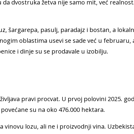
 da dvostruka žetva nije samo mit, već realnost
, šargarepa, pasulj, paradajz i bostan, a lokalni
U mnogim oblastima usevi se sade već u februaru
ice i dinje su se prodavale u izobilju.
vljava pravi procvat. U prvoj polovini 2025. god
 povećane su na oko 476.000 hektara.
 vinovu lozu, ali ne i proizvodnji vina. Uzbekis