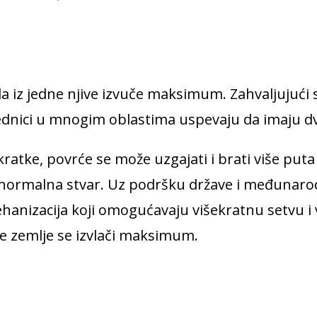
 iz jedne njive izvuče maksimum. Zahvaljujući sp
ednici u mnogim oblastima uspevaju da imaju dv
kratke, povrće se može uzgajati i brati više put
a normalna stvar. Uz podršku države i međunaro
hanizacija koji omogućavaju višekratnu setvu i 
e zemlje se izvlači maksimum.