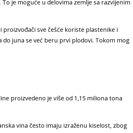
. To je moguće u delovima zemlje sa razvijenim
 proizvođači sve češće koriste plastenike i
, a do juna se već beru prvi plodovi. Tokom mog
ine proizvedeno je više od 1,15 miliona tona
tanska vina često imaju izraženu kiselost, zbog