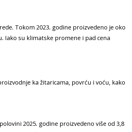
ivrede. Tokom 2023. godine proizvedeno je oko
u. Iako su klimatske promene i pad cena
roizvodnje ka žitaricama, povrću i voću, kako
 polovini 2025. godine proizvedeno više od 3,8