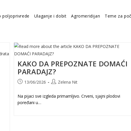
o poljoprivrede
Ulaganje i dobit
Agromeridijan
Teme za poč
KAKO DA PREPOZNATE DOMAĆI
I
PARADAJZ?
Post
Post
13/06/2026
Zelena Nit
published:
author:
Na pijaci sve izgleda primamljivo. Crveni, sjajni plodovi
poređani u…