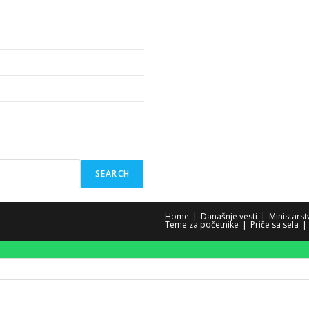
SEARCH
Home
Današnje vesti
Ministars
Teme za početnike
Priče sa sela