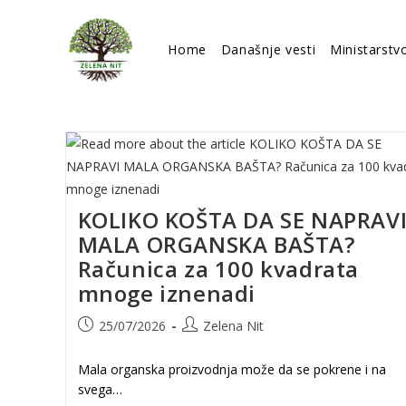
Skip
to
Home
Današnje vesti
Ministarstv
content
KOLIKO KOŠTA DA SE NAPRAV
MALA ORGANSKA BAŠTA?
Računica za 100 kvadrata
mnoge iznenadi
Post
Post
25/07/2026
Zelena Nit
published:
author:
Mala organska proizvodnja može da se pokrene i na
svega…