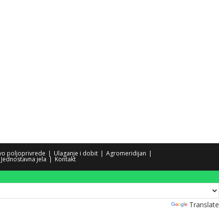
tvo poljoprivrede
Ulaganje i dobit
Agromeridijan
Jednostavna jela
Kontakt
Powered by
Translate