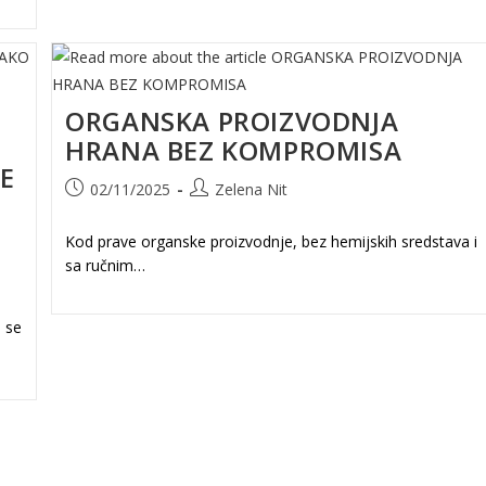
ORGANSKA PROIZVODNJA
HRANA BEZ KOMPROMISA
E
Post
Post
02/11/2025
Zelena Nit
published:
author:
Kod prave organske proizvodnje, bez hemijskih sredstava i
sa ručnim…
 se