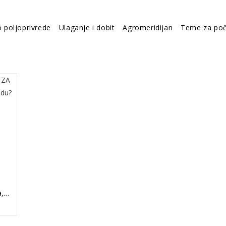
o poljoprivrede
Ulaganje i dobit
Agromeridijan
Teme za poč
a,…