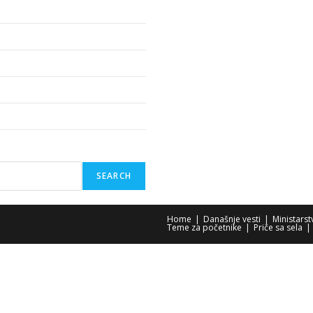
SEARCH
Home
Današnje vesti
Ministars
Teme za početnike
Priče sa sela