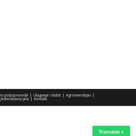
tvo poljoprivrede
Ulaganje i dobit
Agromeridijan
Jednostavna jela
Kontakt
Translate »