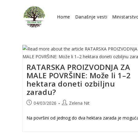
Skip
to
Home
Današnje vesti
Ministarstv
content
RATARSKA PROIZVODNJA ZA
MALE POVRŠINE: Može li 1–2
hektara doneti ozbiljnu
zaradu?
Post
Post
04/03/2026
Zelena Nit
published:
author:
Na površini od jednog do dva hektara zarada je moguć