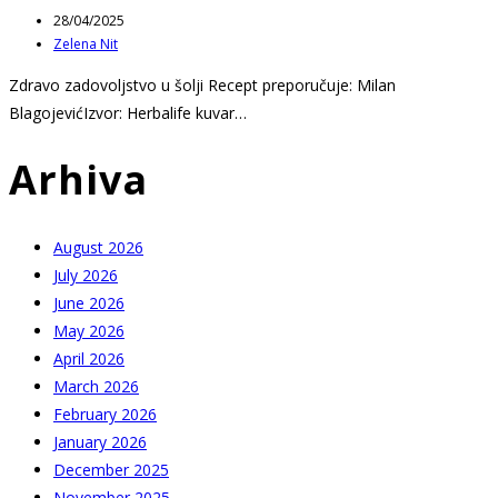
Post
28/04/2025
published:
Post
Zelena Nit
author:
Zdravo zadovoljstvo u šolji Recept preporučuje: Milan
BlagojevićIzvor: Herbalife kuvar…
Arhiva
August 2026
July 2026
June 2026
May 2026
April 2026
March 2026
February 2026
January 2026
December 2025
November 2025