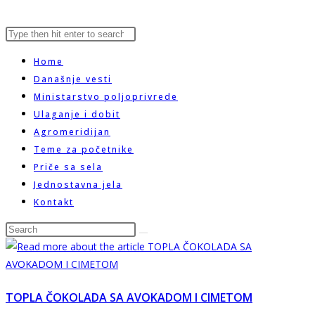
Search
Press
website
this
Escape
Home
website
to
Današnje vesti
close
Ministarstvo poljoprivrede
search
the
Ulaganje i dobit
search
Agromeridijan
panel.
Teme za početnike
Priče sa sela
Jednostavna jela
Kontakt
Search
this
website
TOPLA ČOKOLADA SA AVOKADOM I CIMETOM