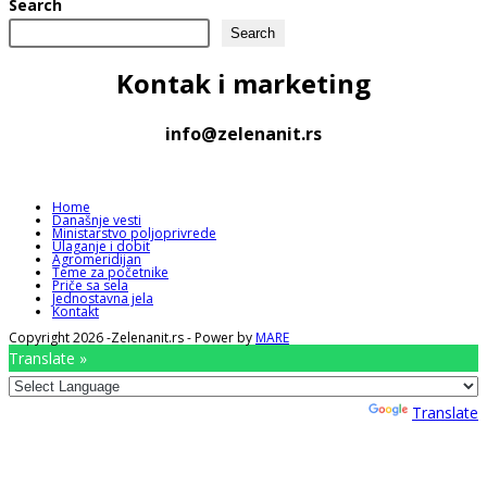
Search
Search
Kontak
i marketing
info@zelenanit.rs
Home
Današnje vesti
Ministarstvo poljoprivrede
Ulaganje i dobit
Agromeridijan
Teme za početnike
Priče sa sela
Jednostavna jela
Kontakt
Copyright 2026 -Zelenanit.rs - Power by
MARE
Translate »
Powered by
Translate