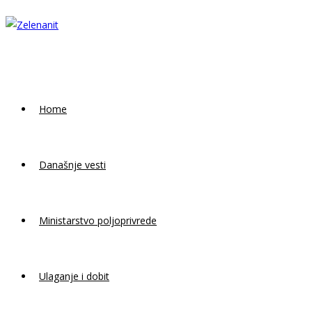
Skip
to
content
Home
Današnje vesti
Ministarstvo poljoprivrede
Ulaganje i dobit