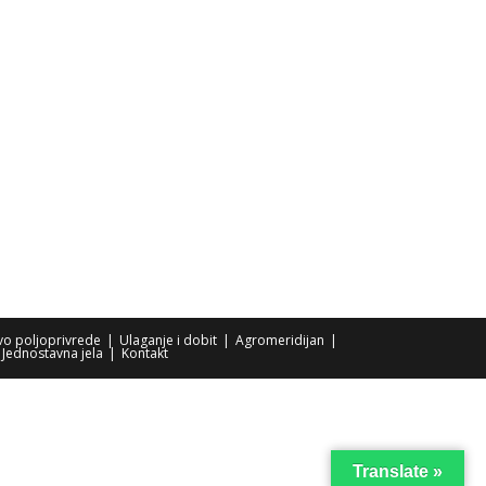
tvo poljoprivrede
Ulaganje i dobit
Agromeridijan
Jednostavna jela
Kontakt
Translate »