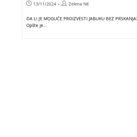
Post
Post
13/11/2024
Zelena Nit
published:
author:
DA LI JE MOGUĆE PROIZVESTI JABUKU BEZ PRSKANJA
Opšte je…