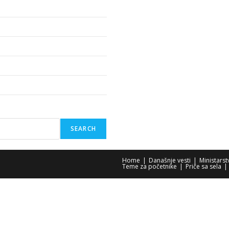
SEARCH
Home
Današnje vesti
Ministars
Teme za početnike
Priče sa sela