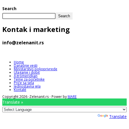
Search
Search
Kontak
i marketing
info@zelenanit.rs
Home
Današnje vesti
Ministarstvo poljoprivrede
Ulaganje i dobit
Agromeridijan
Teme za početnike
Priče sa sela
Jednostavna jela
Kontakt
Copyright 2026 -Zelenanit.rs - Power by
MARE
Translate »
Powered by
Translate