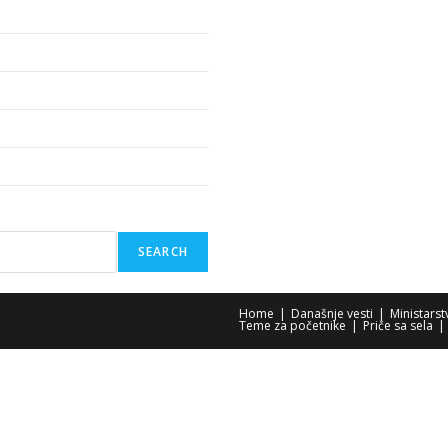
SEARCH
Home
Današnje vesti
Ministars
Teme za početnike
Priče sa sela