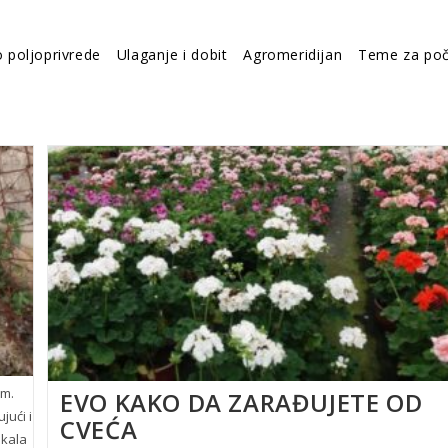
o poljoprivrede
Ulaganje i dobit
Agromeridijan
Teme za poč
om.
EVO KAKO DA ZARAĐUJETE OD
jući i
CVEĆA
 kala