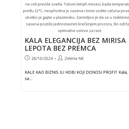
ne voli previše svetla. Tokom letnjih meseci, kada temperat
pređu 22°C, neophodna je zasena i tome vodite računa pos
ukoliko je gajite u plasteniku. Zanimljivo je da se u stakleni
zasena postiže jednostavnim krečenjem prozora, što održ
optimalne uslove za rast.
KALA ELEGANCIJA BEZ MIRISA
LEPOTA BEZ PREMCA
Post
Post
26/10/2024
Zelena Nit
published:
author:
KALE KAO BIZNIS ILI HOBI KOJI DONOSI PROFIT Kala,
sa…