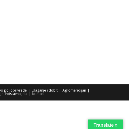
tvo poljoprivrede
Ulaganje i dobit
Agromeridijan
Jednostavna jela
Kontakt
Translate »