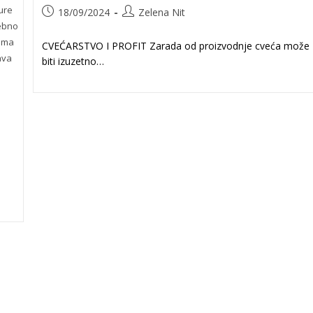
ure
Post
Post
18/09/2024
Zelena Nit
published:
author:
ebno
cima
CVEĆARSTVO I PROFIT Zarada od proizvodnje cveća može
ava
biti izuzetno…