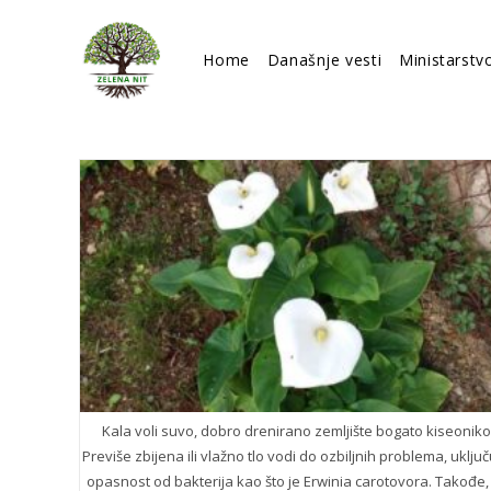
Skip
to
Home
Današnje vesti
Ministarstv
content
Kala voli suvo, dobro drenirano zemljište bogato kiseonik
Previše zbijena ili vlažno tlo vodi do ozbiljnih problema, uključu
opasnost od bakterija kao što je Erwinia carotovora. Takođe,