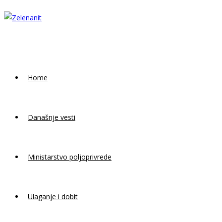
Skip
to
content
Home
Današnje vesti
Ministarstvo poljoprivrede
Ulaganje i dobit