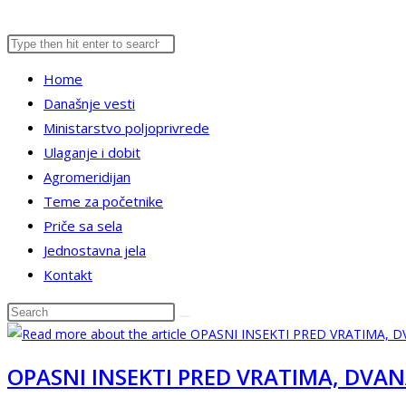
Search
Press
website
this
Escape
Home
website
to
Današnje vesti
close
search
Ministarstvo poljoprivrede
the
Ulaganje i dobit
search
Agromeridijan
panel.
Teme za početnike
Priče sa sela
Jednostavna jela
Kontakt
Search
this
website
OPASNI INSEKTI PRED VRATIMA, DVANA