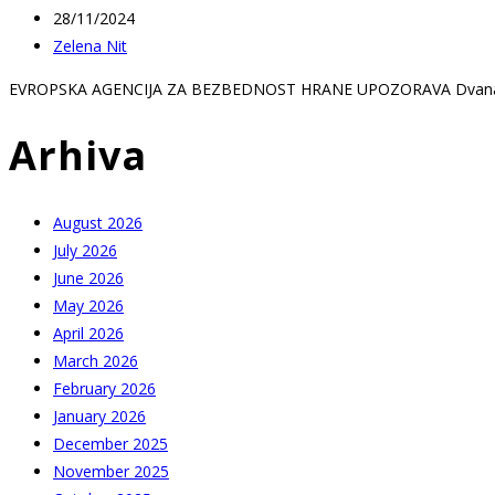
Post
28/11/2024
published:
Post
Zelena Nit
author:
EVROPSKA AGENCIJA ZA BEZBEDNOST HRANE UPOZORAVA Dvanaest
Arhiva
August 2026
July 2026
June 2026
May 2026
April 2026
March 2026
February 2026
January 2026
December 2025
November 2025