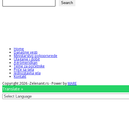
Search
Home
Današnje vesti
Ministarstvo poljoprivrede
Ulaganje i dobit
Agromeridijan
Teme za početnike
Priče sa sela
Jednostavna jela
Kontakt
Copyright 2026 -Zelenanit.rs - Power by
MARE
Translate »