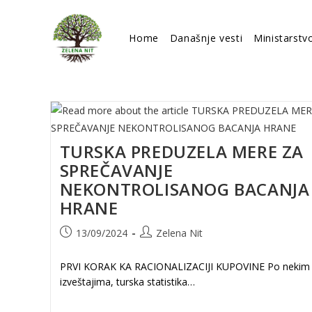
Skip
to
Home
Današnje vesti
Ministarstv
content
TURSKA PREDUZELA MERE ZA
SPREČAVANJE
NEKONTROLISANOG BACANJA
HRANE
Post
Post
13/09/2024
Zelena Nit
published:
author:
PRVI KORAK KA RACIONALIZACIJI KUPOVINE Po nekim
izveštajima, turska statistika…