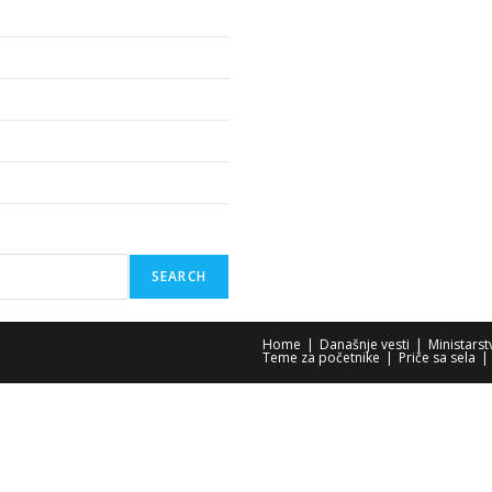
SEARCH
Home
Današnje vesti
Ministars
Teme za početnike
Priče sa sela