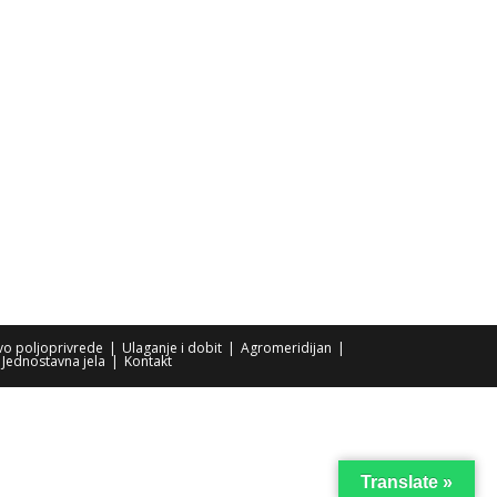
tvo poljoprivrede
Ulaganje i dobit
Agromeridijan
Jednostavna jela
Kontakt
Translate »