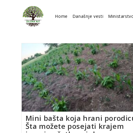
Skip
to
Home
Današnje vesti
Ministarstv
content
Mini bašta koja hrani porodic
Šta možete posejati krajem