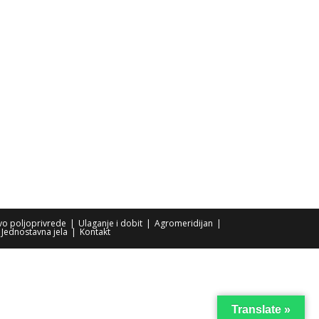
tvo poljoprivrede
Ulaganje i dobit
Agromeridijan
Jednostavna jela
Kontakt
Translate »