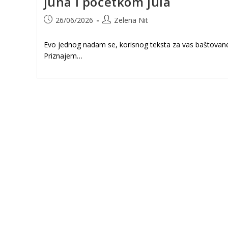
juna i početkom jula
Post
Post
26/06/2026
Zelena Nit
published:
author:
Evo jednog nadam se, korisnog teksta za vas baštovane
Priznajem…