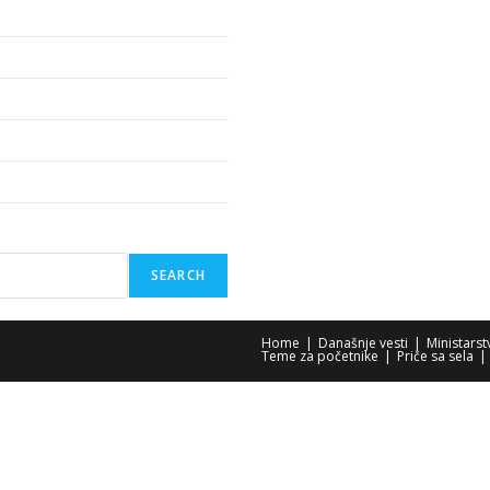
SEARCH
Home
Današnje vesti
Ministars
Teme za početnike
Priče sa sela