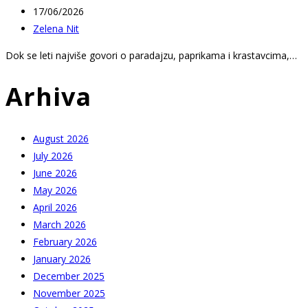
Post
17/06/2026
published:
Post
Zelena Nit
author:
Dok se leti najviše govori o paradajzu, paprikama i krastavcima,…
Arhiva
August 2026
July 2026
June 2026
May 2026
April 2026
March 2026
February 2026
January 2026
December 2025
November 2025