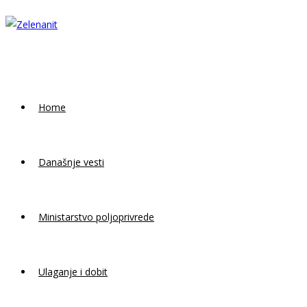
Skip
to
content
Home
Današnje vesti
Ministarstvo poljoprivrede
Ulaganje i dobit