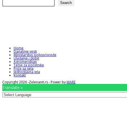
Search
Home
Današnje vesti
Ministarstvo poljoprivrede
Ulaganje i dobit
Agromeridijan
Teme za početnike
Priče sa sela
Jednostavna jela
Kontakt
Copyright 2026 -Zelenanit.rs - Power by
MARE
Translate »