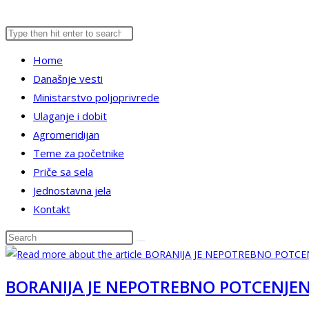
Search
Press
website
this
Escape
Home
website
to
Današnje vesti
close
search
Ministarstvo poljoprivrede
the
Ulaganje i dobit
search
Agromeridijan
panel.
Teme za početnike
Priče sa sela
Jednostavna jela
Kontakt
Search
this
website
BORANIJA JE NEPOTREBNO POTCENJE