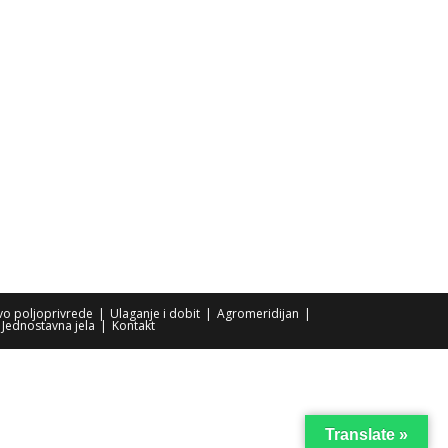
tvo poljoprivrede
Ulaganje i dobit
Agromeridijan
Jednostavna jela
Kontakt
Translate »