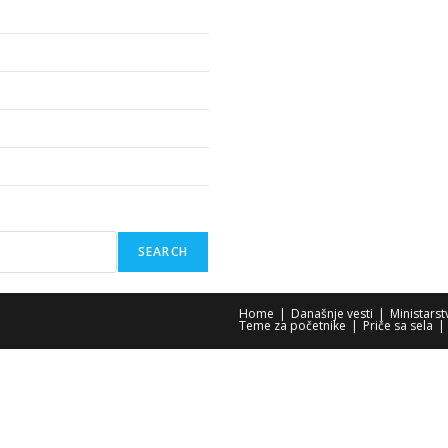
SEARCH
Home
Današnje vesti
Ministars
Teme za početnike
Priče sa sela