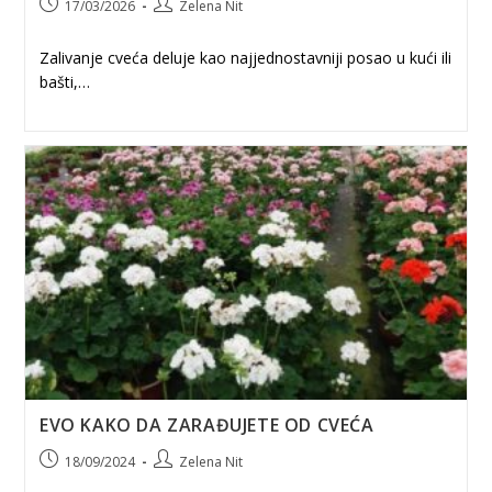
Post
Post
17/03/2026
Zelena Nit
published:
author:
Zalivanje cveća deluje kao najjednostavniji posao u kući ili
bašti,…
EVO KAKO DA ZARAĐUJETE OD CVEĆA
Post
Post
18/09/2024
Zelena Nit
published:
author: