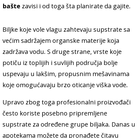
bašte
zavisi i od toga šta planirate da gajite.
Biljke koje vole vlagu zahtevaju supstrate sa
većim sadržajem organske materije koja
zadržava vodu. S druge strane, vrste koje
potiču iz toplijih i suvlijih područja bolje
uspevaju u lakšim, propusnim mešavinama
koje omogućavaju brzo oticanje viška vode.
Upravo zbog toga profesionalni proizvođači
često koriste posebno pripremljene
supstrate za određene grupe biljaka. Danas u
apotekama možete da pronađete čitavu