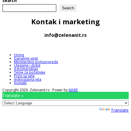
Search
Search
Kontak
i marketing
info@zelenanit.rs
Home
Današnje vesti
Ministarstvo poljoprivrede
Ulaganje i dobit
Agromeridijan
Teme za početnike
Priče sa sela
Jednostavna jela
Kontakt
Copyright 2026 -Zelenanit.rs - Power by
MARE
Translate »
Powered by
Translate