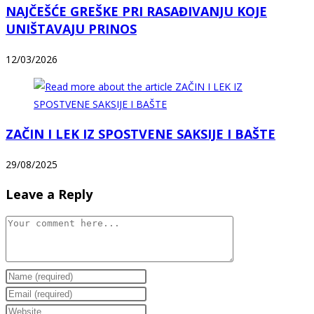
NAJČEŠĆE GREŠKE PRI RASAĐIVANJU KOJE
UNIŠTAVAJU PRINOS
12/03/2026
ZAČIN I LEK IZ SPOSTVENE SAKSIJE I BAŠTE
29/08/2025
Leave a Reply
Comment
Enter
your
Enter
name
your
Enter