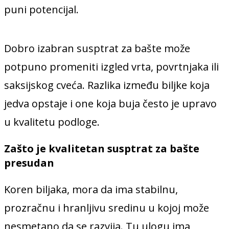
puni potencijal.
Dobro izabran susptrat za bašte može
potpuno promeniti izgled vrta, povrtnjaka ili
saksijskog cveća. Razlika između biljke koja
jedva opstaje i one koja buja često je upravo
u kvalitetu podloge.
Zašto je kvalitetan susptrat za bašte
presudan
Koren biljaka, mora da ima stabilnu,
prozračnu i hranljivu sredinu u kojoj može
nesmetano da se razvija. Tu ulogu ima