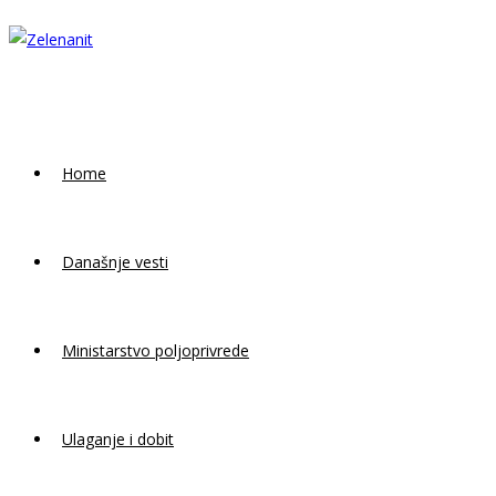
Skip
to
content
Home
Današnje vesti
Ministarstvo poljoprivrede
Ulaganje i dobit