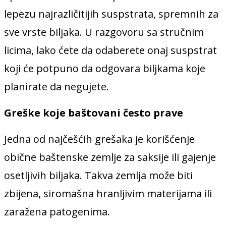
lepezu najrazličitijih suspstrata, spremnih za
sve vrste biljaka. U razgovoru sa stručnim
licima, lako ćete da odaberete onaj suspstrat
koji će potpuno da odgovara biljkama koje
planirate da negujete.
Greške koje baštovani često prave
Jedna od najčešćih grešaka je korišćenje
obične baštenske zemlje za saksije ili gajenje
osetljivih biljaka. Takva zemlja može biti
zbijena, siromašna hranljivim materijama ili
zaražena patogenima.