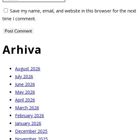
or
email
your
Save my name, email, and website in this browser for the next
username
address
website
time I comment.
to
to
URL
comment
comment
(optional)
Arhiva
August 2026
July 2026
June 2026
May 2026
April 2026
March 2026
February 2026
January 2026
December 2025
November 2025