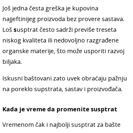
Još jedna česta greška je kupovina
najjeftinijeg proizvoda bez provere sastava.
Loš
s
usptrat često sadrži previše treseta
niskog kvaliteta ili nedovoljno razgrađene
organske materije, što može usporiti razvoj
biljaka.
Iskusni baštovani zato uvek obraćaju pažnju
na poreklo supstrata, sastav i proizvođača.
Kada je vreme da promenite susptrat
Vremenom čak i najbolji susptrat za bašte