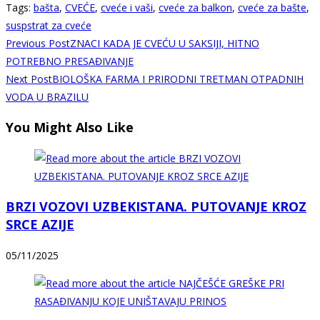
Tags
:
bašta
,
CVEĆE
,
cveće i vaši
,
cveće za balkon
,
cveće za bašte
,
suspstrat za cveće
Read
Previous Post
ZNACI KADA JE CVEĆU U SAKSIJI, HITNO
more
POTREBNO PRESAĐIVANJE
Next Post
BIOLOŠKA FARMA I PRIRODNI TRETMAN OTPADNIH
articles
VODA U BRAZILU
You Might Also Like
BRZI VOZOVI UZBEKISTANA. PUTOVANJE KROZ
SRCE AZIJE
05/11/2025