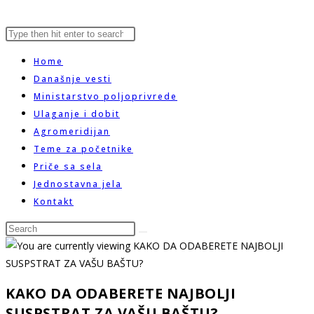
Search
Press
website
this
Escape
Home
website
to
Današnje vesti
close
Ministarstvo poljoprivrede
search
the
Ulaganje i dobit
search
Agromeridijan
panel.
Teme za početnike
Priče sa sela
Jednostavna jela
Kontakt
Search
this
website
KAKO DA ODABERETE NAJBOLJI
SUSPSTRAT ZA VAŠU BAŠTU?