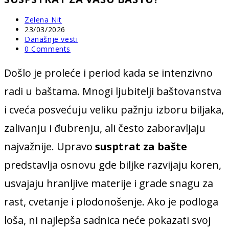
Post
Zelena Nit
author:
Post
23/03/2026
published:
Post
Današnje vesti
category:
Post
0 Comments
comments:
Došlo je proleće i period kada se intenzivno
radi u baštama. Mnogi ljubitelji baštovanstva
i cveća posvećuju veliku pažnju izboru biljaka,
zalivanju i đubrenju, ali često zaboravljaju
najvažnije. Upravo
susptrat za bašte
predstavlja osnovu gde biljke razvijaju koren,
usvajaju hranljive materije i grade snagu za
rast, cvetanje i plodonošenje. Ako je podloga
loša, ni najlepša sadnica neće pokazati svoj