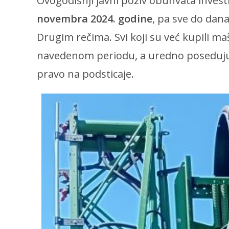
Ovogodišnji javni poziv obuhvata invest
novembra 2024. godine
, pa sve do dan
Drugim rečima. Svi koji su već kupili m
navedenom periodu, a uredno poseduju
pravo na podsticaje.