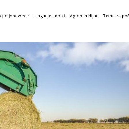
o poljoprivrede
Ulaganje i dobit
Agromeridijan
Teme za poč