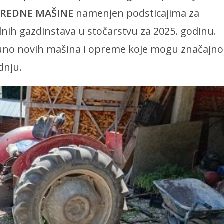
VREDNE MAŠINE
namenjen podsticajima za
ednih gazdinstava u stočarstvu za 2025. godinu.
puno novih mašina i opreme koje mogu značajno
dnju.