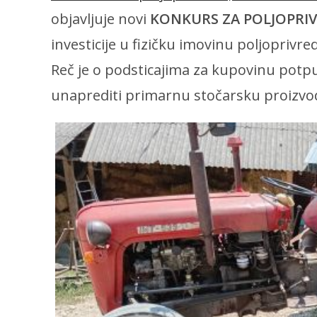
objavljuje novi
KONKURS ZA POLJOPRI
investicije u fizičku imovinu poljoprivr
Reč je o podsticajima za kupovinu pot
unaprediti primarnu stočarsku proizvo