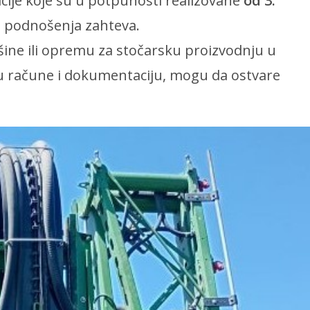
icije koje su u potpunosti realizovane
od 3.
a podnošenja zahteva.
ašine ili opremu za stočarsku proizvodnju u
 račune i dokumentaciju, mogu da ostvare