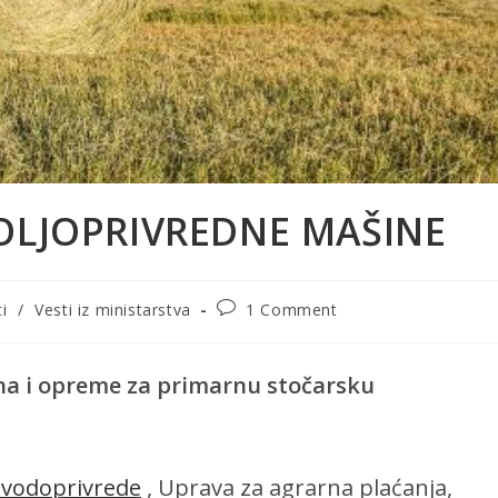
POLJOPRIVREDNE MAŠINE
Post
i
/
Vesti iz ministarstva
1 Comment
comments:
na i opreme za primarnu stočarsku
i vodoprivrede
, Uprava za agrarna plaćanja,