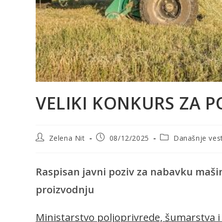
VELIKI KONKURS ZA 
Post
Post
Post
Zelena Nit
08/12/2025
Današnje vest
author:
published:
category:
Raspisan javni poziv za nabavku maši
proizvodnju
Ministarstvo poljoprivrede, šumarstva 