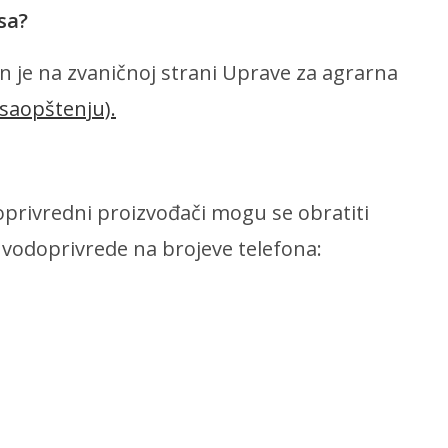
sa?
 je na zvaničnoj strani Uprave za agrarna
 saopštenju).
joprivredni proizvođači mogu se obratiti
 vodoprivrede na brojeve telefona: