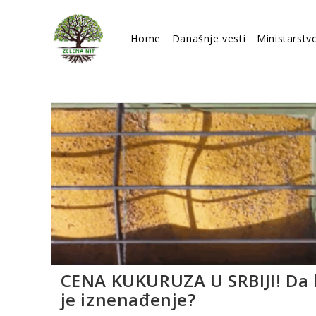
Skip
to
Home
Današnje vesti
Ministarstv
content
CENA KUKURUZA U SRBIJI! Da l
je iznenađenje?