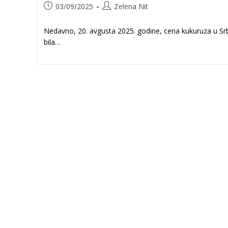
Post
Post
03/09/2025
Zelena Nit
published:
author:
Nedavno, 20. avgusta 2025. godine, cena kukuruza u Srb
bila…