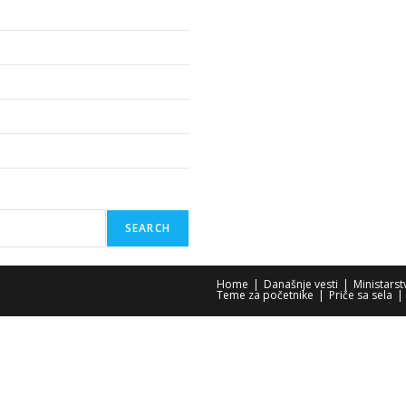
SEARCH
Home
Današnje vesti
Ministars
Teme za početnike
Priče sa sela