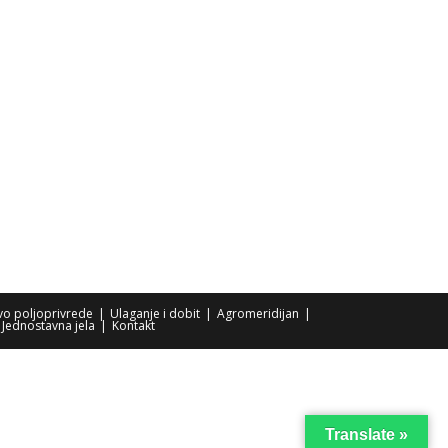
tvo poljoprivrede
Ulaganje i dobit
Agromeridijan
Jednostavna jela
Kontakt
Translate »