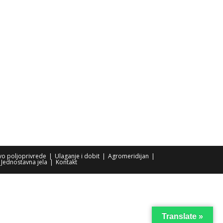
tvo poljoprivrede
Ulaganje i dobit
Agromeridijan
Jednostavna jela
Kontakt
Translate »