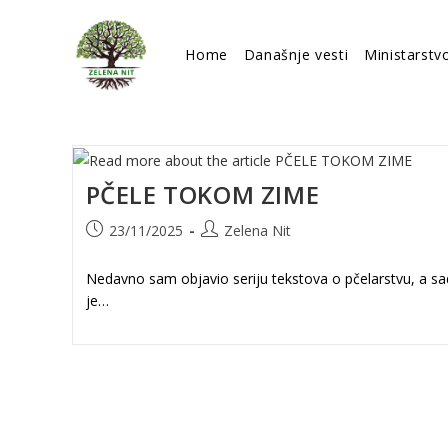
Skip
to
Home
Današnje vesti
Ministarstv
content
PČELE TOKOM ZIME
Post
Post
23/11/2025
Zelena Nit
published:
author:
Nedavno sam objavio seriju tekstova o pčelarstvu, a s
je…