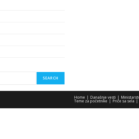
SEARCH
Home
Današnje vesti
Ministars
Teme za početnike
Priče sa sela