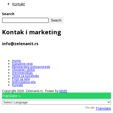
Kontakt
Search
Search
Kontak
i marketing
info@zelenanit.rs
Home
Današnje vesti
Ministarstvo poljoprivrede
Ulaganje i dobit
Agromeridijan
Teme za početnike
Priče sa sela
Jednostavna jela
Kontakt
Copyright 2026 -Zelenanit.rs - Power by
MARE
Translate »
Powered by
Translate