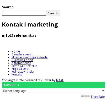
Search
Search
Kontak
i marketing
info@zelenanit.rs
Home
Današnje vesti
Ministarstvo poljoprivrede
Ulaganje i dobit
Agromeridijan
Teme za početnike
Priče sa sela
Jednostavna jela
Kontakt
Copyright 2026 -Zelenanit.rs - Power by
MARE
Translate »
Powered by
Translate