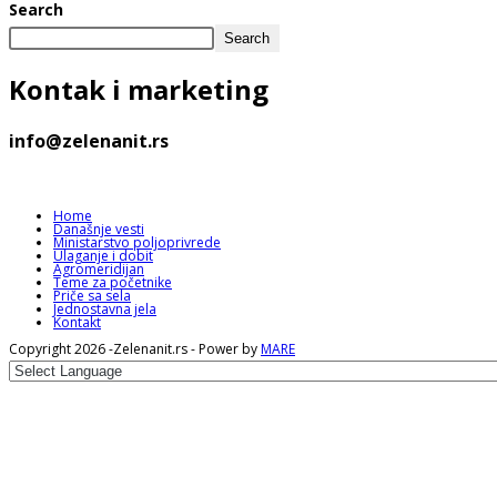
Search
Search
Kontak
i marketing
info@zelenanit.rs
Home
Današnje vesti
Ministarstvo poljoprivrede
Ulaganje i dobit
Agromeridijan
Teme za početnike
Priče sa sela
Jednostavna jela
Kontakt
Copyright 2026 -Zelenanit.rs - Power by
MARE