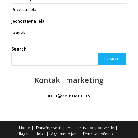
Priče sa sela
Jednostavna jela
Kontakt
Search
SEARCH
Kontak
i marketing
info@zelenanit.rs
Home
Današnje vesti
Ministarstvo poljoprivrede
Ulaganje i dobit
Agromeridijan
Teme za početnike