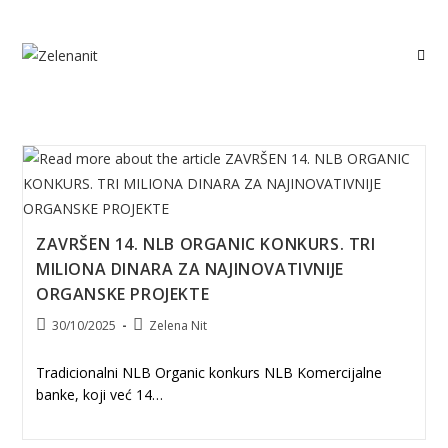
Skip
to
content
ZAVRŠEN 14. NLB ORGANIC KONKURS. TRI
MILIONA DINARA ZA NAJINOVATIVNIJE
ORGANSKE PROJEKTE
Post
Post
30/10/2025
Zelena Nit
published:
author:
Tradicionalni NLB Organic konkurs NLB Komercijalne
banke, koji već 14…